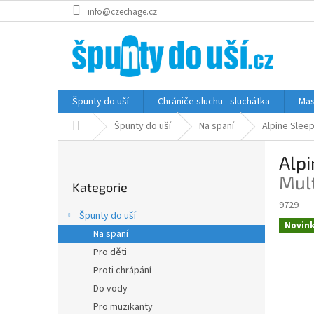
Přejít
info@czechage.cz
na
obsah
Špunty do uší
Chrániče sluchu - sluchátka
Mas
Domů
Špunty do uší
Na spaní
Alpine Slee
P
Alpi
o
Přeskočit
s
Mul
Kategorie
kategorie
t
9729
r
Špunty do uší
a
Novin
Na spaní
n
Pro děti
n
í
Proti chrápání
p
Do vody
a
Pro muzikanty