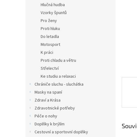
n
Hlučná hudba
e
Vzorky špuntů
l
Pro ženy
Proti hluku
Do letadla
Motosport
K práci
Proti chladu a větru
Střelectví
Ke studiu a relaxaci
Chrániče sluchu - sluchátka
Masky na spaní
Zdraví a Krása
Zdravotnické potřeby
Péče o nohy
Doplňky k brýlím
Souvi
Cestovní a sportovní doplňky