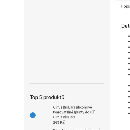
Popi
Det
Top 5 produktů
Cirrus BioEars silikonové
tvarovatelné špunty do uší
Cirrus BioEars
169 Kč