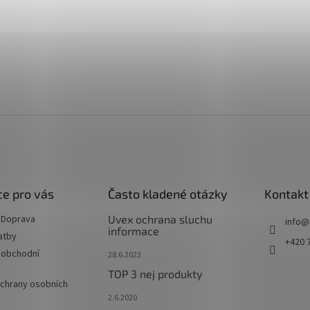
e pro vás
Často kladené otázky
Kontakt
 Doprava
Uvex ochrana sluchu
info
@
informace
atby
+420 
 obchodní
28.6.2023
TOP 3 nej produkty
chrany osobních
2.6.2020