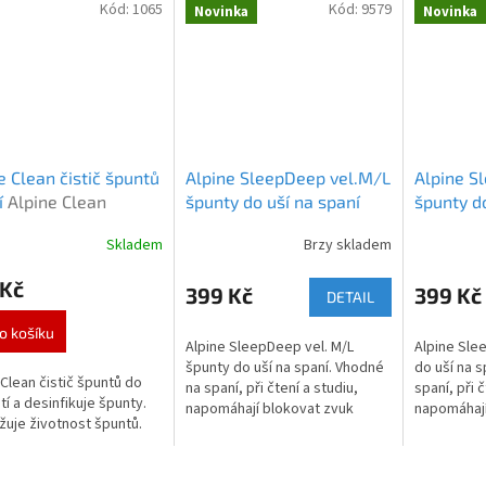
Kód:
1065
Kód:
9579
Novinka
Novinka
e Clean čistič špuntů
Alpine SleepDeep vel.M/L
Alpine S
í
Alpine Clean
špunty do uší na spaní
špunty do
Alpine SleepDeep vel.
Alpine S
Skladem
Brzy skladem
Průměrné
Průměrné
M/L
hodnocení
hodnocení
 Kč
produktu
produktu
399 Kč
399 Kč
DETAIL
je
je
5,0
5,0
o košíku
Alpine SleepDeep vel. M/L
Alpine Sle
z
z
špunty do uší na spaní. Vhodné
do uší na s
5
5
 Clean čistič špuntů do
na spaní, při čtení a studiu,
spaní, při č
hvězdiček.
hvězdiček.
stí a desinfikuje špunty.
napomáhají blokovat zvuk
napomáhají
žuje životnost špuntů.
chrápání. Ideální pro ty co spí
chrápání. I
na boku.
na boku.