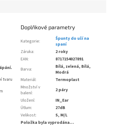
Doplňkové parametry
Špunty do uší na
Kategorie
:
spaní
Záruka
:
2 roky
EAN
:
8717154027891
Bílá, zelená, Bílá,
ápání.
Barva
:
Modrá
í tvaru
Materiál
:
Termoplast
Množství v
2 páry
um
balení
:
Uložení
:
IN_Ear
Útlum
:
27dB
Velikost
:
S, M/L
Položka byla vyprodána…