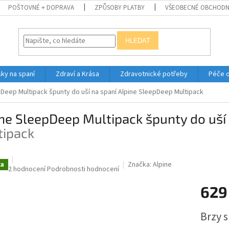
POŠTOVNÉ + DOPRAVA
ZPŮSOBY PLATBY
VŠEOBECNÉ OBCHODN
HLEDAT
ky na spaní
Zdraví a Krása
Zdravotnické potřeby
Péče 
pDeep Multipack špunty do uší na spaní
Alpine SleepDeep Multipack
ne SleepDeep Multipack špunty do uší
tipack
Značka:
Alpine
ka
Průměrné
2 hodnocení
Podrobnosti hodnocení
hodnocení
629
produktu
je
5,0
Měrná
Brzy 
z
cena:
5