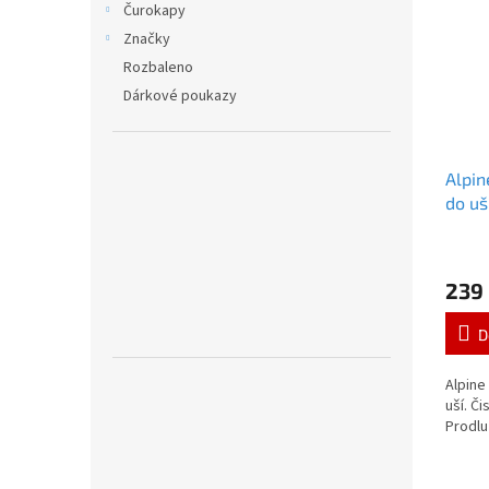
Čurokapy
Značky
Rozbaleno
Dárkové poukazy
Alpin
do uš
239
D
Alpine
uší. Či
Prodlu