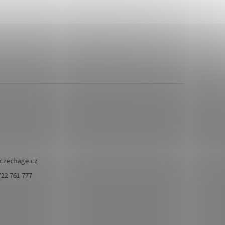
czechage.cz
722 761 777