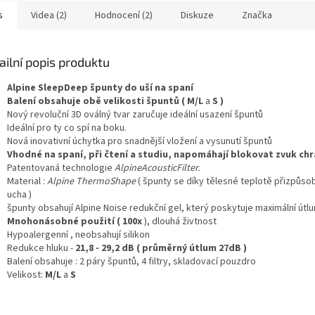
s
Videa (2)
Hodnocení (2)
Diskuze
Značka
ailní popis produktu
Alpine SleepDeep špunty do uší na spaní
Balení obsahuje obě velikosti špuntů ( M/L
a
S )
Nový revoluční 3D oválný tvar zaručuje ideální usazení špuntů
Ideální pro ty co spí na boku.
Nová inovativní úchytka pro snadnější vložení a vysunutí špuntů
Vhodné na spaní, při čtení a studiu, napomáhají blokovat zvuk chr
Patentovaná technologie
AlpineAcousticFilter.
Material :
Alpine ThermoShape
( špunty se díky tělesné teplotě přizpůsob
ucha )
špunty obsahují Alpine Noise redukční gel, který poskytuje maximální útl
Mnohonásobné použití ( 100x
), dlouhá živtnost
Hypoalergenní , neobsahují silikon
Redukce hluku -
21,8 - 29,2 dB ( průměrný útlum 27dB )
Balení obsahuje : 2 páry špuntů, 4 filtry, skladovací pouzdro
Velikost:
M/L
a
S