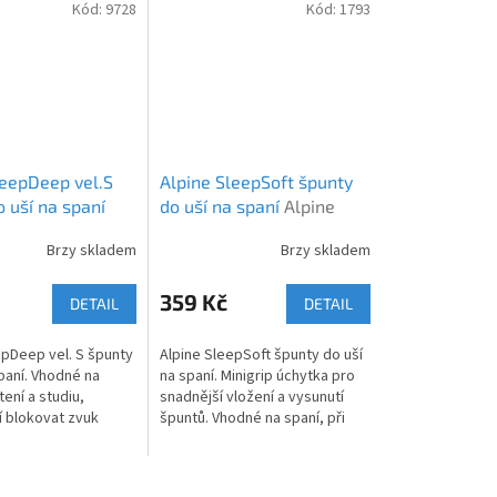
Kód:
9728
Kód:
1793
leepDeep vel.S
Alpine SleepSoft špunty
 uší na spaní
do uší na spaní
Alpine
leepDeep vel.S
SleepSoft New
Brzy skladem
Brzy skladem
Průměrné
hodnocení
produktu
359 Kč
DETAIL
DETAIL
je
5,0
epDeep vel. S špunty
Alpine SleepSoft špunty do uší
z
paní. Vhodné na
na spaní. Minigrip úchytka pro
5
tení a studiu,
snadnější vložení a vysunutí
hvězdiček.
 blokovat zvuk
špuntů. Vhodné na spaní, při
deální pro ty co spí
čtení a studiu, napomáhají
blokovat zvuk chrápání.