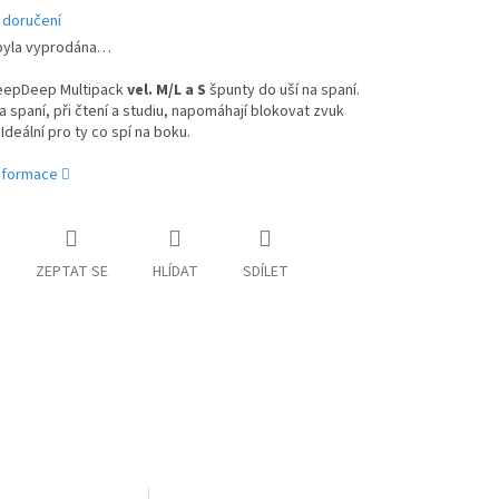
 doručení
byla vyprodána…
leepDeep Multipack
vel. M/L a S
špunty do uší na spaní.
 spaní, při čtení a studiu, napomáhají blokovat zvuk
 Ideální pro ty co spí na boku.
informace
ZEPTAT SE
HLÍDAT
SDÍLET