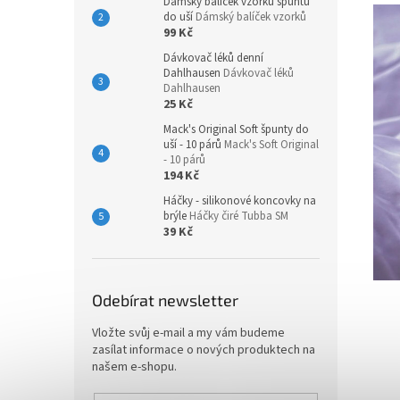
Dámský balíček vzorků špuntů
do uší
Dámský balíček vzorků
99 Kč
Dávkovač léků denní
Dahlhausen
Dávkovač léků
Dahlhausen
25 Kč
Mack's Original Soft špunty do
uší - 10 párů
Mack's Soft Original
- 10 párů
194 Kč
Háčky - silikonové koncovky na
brýle
Háčky čiré Tubba SM
39 Kč
Odebírat newsletter
Vložte svůj e-mail a my vám budeme
zasílat informace o nových produktech na
našem e-shopu.