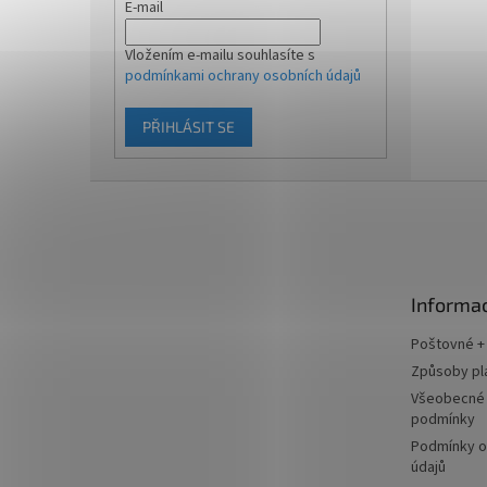
E-mail
Vložením e-mailu souhlasíte s
podmínkami ochrany osobních údajů
PŘIHLÁSIT SE
Z
á
p
a
t
Informac
í
Poštovné +
Způsoby pl
Všeobecné
podmínky
Podmínky o
údajů