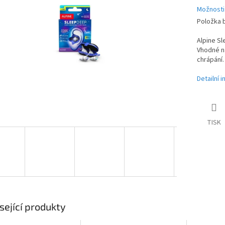
hvězdiček.
Možnosti
Položka 
Alpine S
Vhodné na
chrápání.
Detailní 
TISK
sející produkty