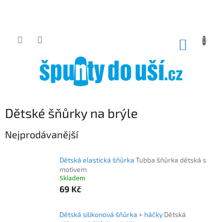
Přejít
na
obsah
NÁKUP
KOŠÍK
Dětské šňůrky na brýle
Nejprodávanější
Dětská elastická šňůrka
Tubba šňůrka dětská s
motivem
Skladem
69 Kč
Dětská silikonová šňůrka + háčky
Dětská