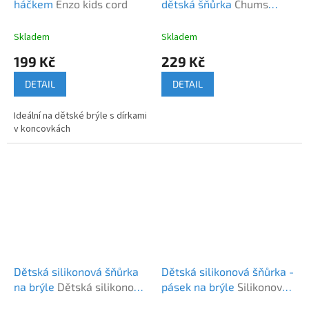
háčkem
Enzo kids cord
dětská šňůrka
Chums
Universal Fit dětská
Skladem
Skladem
199 Kč
229 Kč
DETAIL
DETAIL
Ideální na dětské brýle s dírkami
v koncovkách
Dětská silikonová šňůrka
Dětská silikonová šňůrka -
na brýle
Dětská silikonová
pásek na brýle
Silikonová
šňůrka na brýle CIK
šňůrka - pásek na brýle