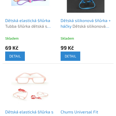
k
p
t
r
ů
o
d
Dětská elastická šňůrka
Dětská silikonová šňůrka +
u
Tubba šňůrka dětská s
háčky
Dětská silikonová
k
motivem
šňůrka + háčky
t
Skladem
Skladem
ů
69 Kč
99 Kč
DETAIL
DETAIL
Dětská elastická šňůrka s
Chums Universal Fit