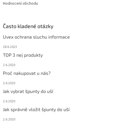
Hodnocení obchodu
v
ý
p
i
Často kladené otázky
s
u
Uvex ochrana sluchu informace
28.6.2023
TOP 3 nej produkty
2.6.2020
Proč nakupovat u nás?
2.6.2020
Jak vybrat špunty do uší
2.6.2020
Jak správně vložit špunty do uší
2.6.2020