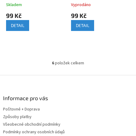
Skladem
Vyprodáno
99 Kč
99 Kč
DETAIL
DETAIL
6
položek celkem
O
v
l
Z
á
á
d
p
a
a
Informace pro vás
c
t
í
Poštovné + Doprava
í
p
Způsoby platby
r
v
Všeobecné obchodní podmínky
k
Podmínky ochrany osobních údajů
y