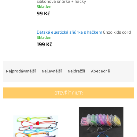
silikonová šňůrka + háčky
Skladem
99 Kč
Dětská elastická šňůrka s háčkem
Enzo kids cord
Skladem
199 Kč
Ř
a
Nejprodávanější
Nejlevnější
Nejdražší
Abecedně
z
e
n
OTEVŘÍT FILTR
í
p
V
r
ý
o
p
d
i
u
s