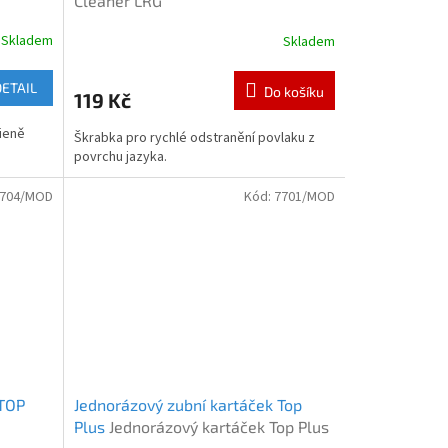
Cleaner LRG
Skladem
Skladem
DETAIL
Do košíku
119 Kč
gieně
Škrabka pro rychlé odstranění povlaku z
povrchu jazyka.
704/MOD
Kód:
7701/MOD
 TOP
Jednorázový zubní kartáček Top
Plus
Jednorázový kartáček Top Plus