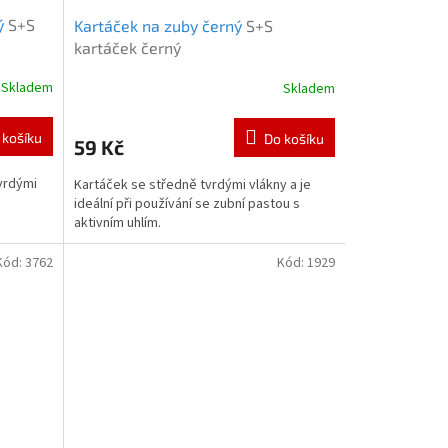
ý
S+S
Kartáček na zuby černý
S+S
kartáček černý
Skladem
Skladem
 košíku
Do košíku
59 Kč
vrdými
Kartáček se středně tvrdými vlákny a je
ideální při používání se zubní pastou s
aktivním uhlím.
Kód:
3762
Kód:
1929