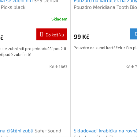
ka se zubní nití
S+S Dental
Pouzdro na kartáček na zuby
 Picks black
Pouzdro Meridiana Tooth Bio
Skladem
Do košíku
99 Kč
Kč
Pouzdro na zubní kartáček z Bio pl
a se zubní nití pro jednodušší použití
případě zubní nitě
Kód:
1863
Kód:
na čištění zubů
Safe+Sound
Skladovací krabička na rovn