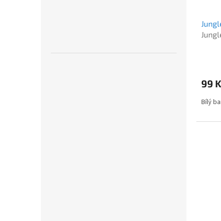
Jungl
Jungl
99 
Bílý b