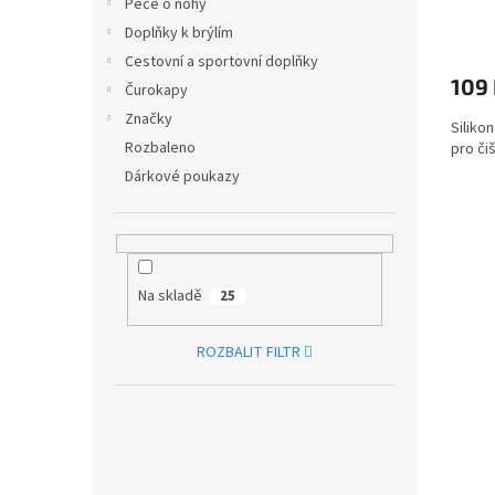
Péče o nohy
Doplňky k brýlím
Cestovní a sportovní doplňky
109
Čurokapy
Značky
Siliko
Rozbaleno
pro či
Dárkové poukazy
Na skladě
25
ROZBALIT FILTR