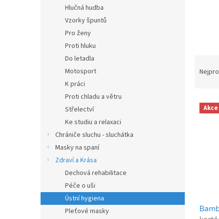
n
Hlučná hudba
e
Vzorky špuntů
l
Pro ženy
Proti hluku
Do letadla
Ř
a
Motosport
Nejpro
z
K práci
e
Proti chladu a větru
V
n
Akce
Střelectví
ý
í
Ke studiu a relaxaci
p
p
i
r
Chrániče sluchu - sluchátka
s
o
Masky na spaní
p
d
Zdraví a Krása
r
u
Dechová rehabilitace
o
k
Péče o uši
d
t
Ústní hygiena
u
ů
Bamb
k
Pleťové masky
kartá