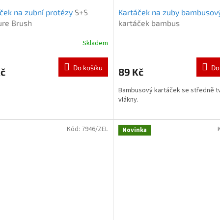
ček na zubní protézy
S+S
Kartáček na zuby bambusov
ure Brush
kartáček bambus
Skladem
Do košíku
Do
Kč
89 Kč
Bambusový kartáček se středně t
vlákny.
Kód:
7946/ZEL
Novinka