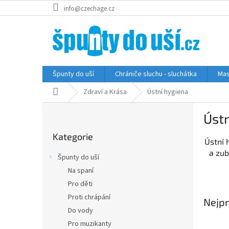
Přejít
info@czechage.cz
na
obsah
Špunty do uší
Chrániče sluchu - sluchátka
Mas
Domů
Zdraví a Krása
Ústní hygiena
P
Ústn
o
Přeskočit
s
Kategorie
kategorie
t
Ústní 
r
a zub
Špunty do uší
a
Na spaní
n
Pro děti
n
í
Proti chrápání
Nejpr
p
Do vody
a
Pro muzikanty