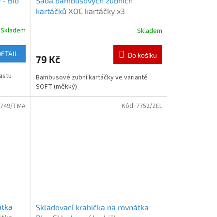
 - Bio
Sada bambusových zubních
kartáčků
XOC kartáčky x3
Skladem
Skladem
DETAIL
Do košíku
79 Kč
astu
Bambusové zubní kartáčky ve variantě
SOFT (měkký)
7749/TMA
Kód:
7752/ZEL
átka
Skladovací krabička na rovnátka