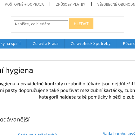
POŠTOVNÉ + DOPRAVA
ZPŮSOBY PLATBY
VŠEOBECNÉ OBCHODN
HLEDAT
ky na spaní
Zdraví a Krása
Zdravotnické potřeby
Péče 
í hygiena
hygiena a pravidelné kontroly u zubního lékaře jsou nejdůležitě
ní pasty doporučujene také používat mezizubní kartáčky, zubní 
kategorii najdete také pomůcky k péči o zu
odávanější
Sada bambusov
Sada na čištění zubů