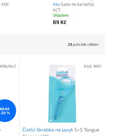
ů
XOC
4ks
Sada 4k kartáčků
ACT
Skladem
89 Kč
29
položek celkem
4998/RUZ
Kód:
9697
69 Kč
–20 %
h
Čistící škrabka na jazyk
S+S Tongue