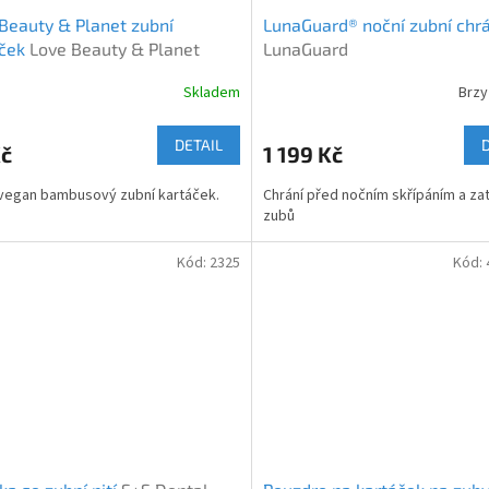
Beauty & Planet zubní
LunaGuard® noční zubní chrá
áček
Love Beauty & Planet
LunaGuard
 kartáček
Skladem
Brzy
DETAIL
Kč
1 199 Kč
vegan bambusový zubní kartáček.
Chrání před nočním skřípáním a za
zubů
Kód:
2325
Kód: