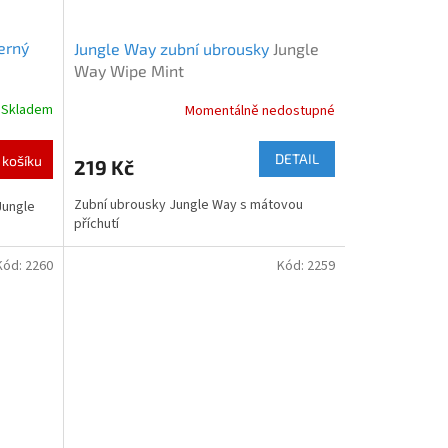
erný
Jungle Way zubní ubrousky
Jungle
Way Wipe Mint
Skladem
Momentálně nedostupné
DETAIL
 košíku
219 Kč
Zubní ubrousky Jungle Way s mátovou
Jungle
příchutí
Kód:
2260
Kód:
2259