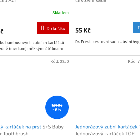
Skladem
Do košíku
55 Kč
Kč
Dr. Fresh cestovní sada k ústní hy
ks bambusových zubních kartáčků
edně (medium) měkkými štětinami
Kód:
2250
Kód:
7
121 Kč
–9 %
ý kartáček na prst
S+S Baby
Jednorázový zubní kartáček
r Toothbrush
Jednorázový kartáček TOP