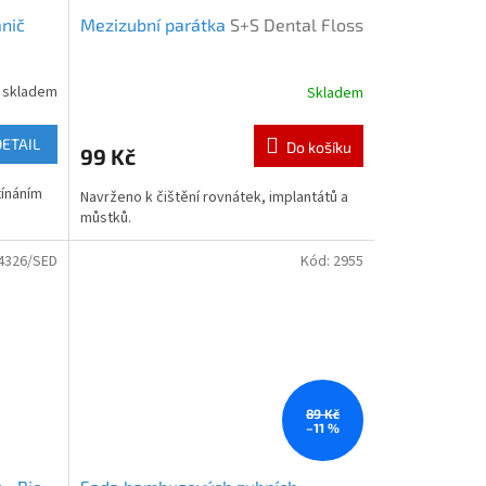
nič
Mezizubní parátka
S+S Dental Floss
 skladem
Skladem
DETAIL
Do košíku
99 Kč
tínáním
Navrženo k čištění rovnátek, implantátů a
můstků.
4326/SED
Kód:
2955
89 Kč
–11 %