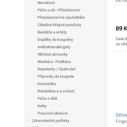
t
Nevolnost
ů
Péče o uši - Příslušenství
Přislušenství ke sluchátkům
Chladivé-hřejivé pomůcky
89 
Bandáže a ortéty
Sada 4
Doplňky do koupelny
se stř
Antibakteriální gely
Vlhčené ubrousky
Manikúra - Pedikúra
Repelenty / Opalování
Přípravky do koupele
Kosmetika
Rehabilitace a cvičení
Péče o dítě
Knihy
Pracovní rukavice
Dětsk
Zdravotnické potřeby
Finge