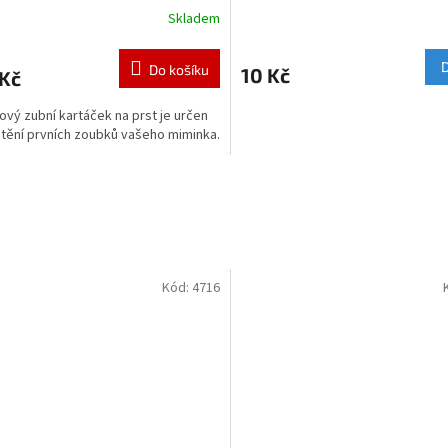
Skladem
Do košíku
10 Kč
 Kč
nový zubní kartáček na prst je určen
štění prvních zoubků vašeho miminka.
Kód:
4716