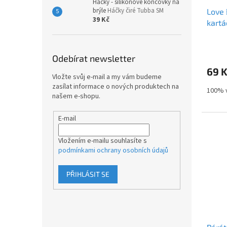
Háčky - silikonové koncovky na
brýle
Háčky čiré Tubba SM
Love 
39 Kč
kart
zubní
Odebírat newsletter
69 
Vložte svůj e-mail a my vám budeme
zasílat informace o nových produktech na
100% 
našem e-shopu.
E-mail
Vložením e-mailu souhlasíte s
podmínkami ochrany osobních údajů
PŘIHLÁSIT SE