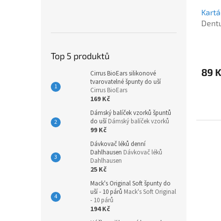
Kartá
Dent
Top 5 produktů
89 
Cirrus BioEars silikonové
tvarovatelné špunty do uší
Cirrus BioEars
169 Kč
Dámský balíček vzorků špuntů
do uší
Dámský balíček vzorků
99 Kč
Dávkovač léků denní
Dahlhausen
Dávkovač léků
Dahlhausen
25 Kč
Mack's Original Soft špunty do
uší - 10 párů
Mack's Soft Original
- 10 párů
194 Kč