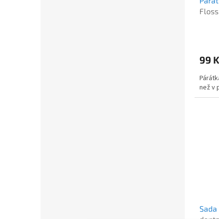
Párát
Floss
99 
Párátk
než v 
Sada 