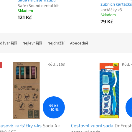
zubních kartáčk
Safe+Sound dental kit
kartáčky x3
Skladem
Skladem
121 Kč
79 Kč
dávanější
Nejlevnější
Nejdražší
Abecedně
Kód:
5163
Kód:
99 Kč
–10 %
usové kartáčky 4ks
Sada 4k
Cestovní zubní sada
Dr.Fres
čků ACT
cestovní sada