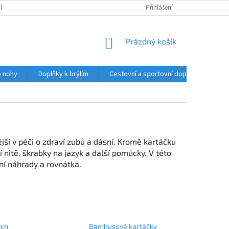
Í PODMÍNKY
PODMÍNKY OCHRANY OSOBNÍCH ÚDAJŮ
Přihlášení
HODNOCENÍ O
NÁKUPNÍ
Prázdný košík
KOŠÍK
o nohy
Doplňky k brýlím
Cestovní a sportovní doplňky
Ču
jší v péči o zdraví zubů a dásní. Kromě kartáčku
nitě, škrabky na jazyk a další pomůcky. V této
bní náhrady a rovnátka.
ých
Bambusové kartáčky