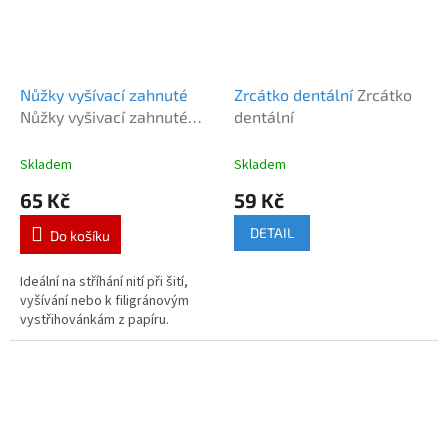
Nůžky vyšívací zahnuté
Zrcátko dentální
Zrcátko
Nůžky vyšivací zahnuté
dentální
SKL Jolala
Skladem
Skladem
65 Kč
59 Kč
DETAIL
Do košíku
Ideální na stříhání nití při šití,
vyšívání nebo k filigránovým
vystřihovánkám z papíru.