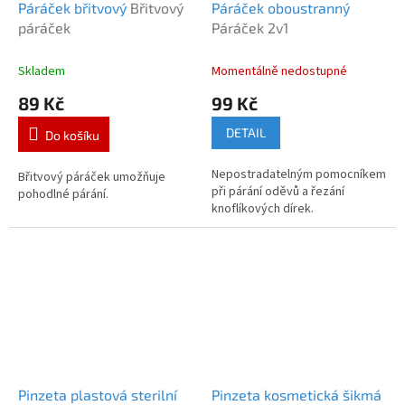
Páráček břitvový
Břitvový
Páráček oboustranný
páráček
Páráček 2v1
Skladem
Momentálně nedostupné
89 Kč
99 Kč
DETAIL
Do košíku
Nepostradatelným pomocníkem
Břitvový páráček umožňuje
při párání oděvů a řezání
pohodlné párání.
knoflíkových dírek.
Pinzeta plastová sterilní
Pinzeta kosmetická šikmá