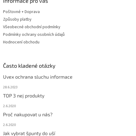
a
Informace pro vás
r
t
v
Poštovné + Doprava
í
k
Způsoby platby
y
v
Všeobecné obchodní podmínky
ý
Podmínky ochrany osobních údajů
p
Hodnocení obchodu
i
s
u
Často kladené otázky
Uvex ochrana sluchu informace
28.6.2023
TOP 3 nej produkty
2.6.2020
Proč nakupovat u nás?
2.6.2020
Jak vybrat špunty do uší