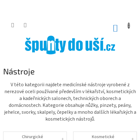
Přejít
na
obsah
NÁKUP
KOŠÍK
Nástroje
V této kategorii najdete medicínské nástroje vyrobené z
nerezové oceli používané především v lékařství, kosmetických
a kadeřnických salonech, technických oborech a
domácnostech. Kategorie obsahuje nůžky, pinzety, peány,
jehelce, svorky, skalpely, čepelky a mnoho dalších lékařských a
kosmetických nástrojů.
Chirurgické
Kosmetické