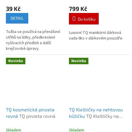
39 Kč
799 Kč
DETAIL
Do košíku
Tužka se používá na přenášení
Luxusní TQ manikúrní dárková
střihů na látky, předkreslení
sada 6ks v dárkovém pouzdře.
vyšívacích předloh a další
krejčovské úpravy.
Novinka
Novinka
TQ kosmetická pinzeta
TQ Kleštičky na nehtovou
rovná
TQ pinzeta rovná
kůžičku
TQ Kleštičky na
nehtovou kůžičku
Skladem
Skladem