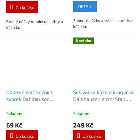
DETAIL
Do košíku
Zahnuté nůžky ideální na nehty a
Rovné nůžky ideální na nehty a
kůžičku
kůžičku
Novinka
Odstraňovač kožních
Sešívačka kůže chirurgická
svorek
Dahlhausen
Dahlhausen Kožní Stapler
Odstraňovač kožních
35W
svorek
Skladem
Skladem
69 Kč
249 Kč
Do košíku
Do košíku