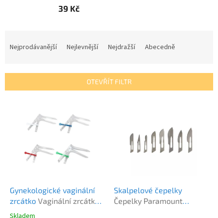
39 Kč
Ř
a
Nejprodávanější
Nejlevnější
Nejdražší
Abecedně
z
e
n
OTEVŘÍT FILTR
í
p
V
r
ý
o
p
d
i
u
s
k
p
t
r
ů
o
d
Gynekologické vaginální
Skalpelové čepelky
u
zrcátko
Vaginální zrcátko
Čepelky Paramount
k
Zarys
Carbon Steel
Skladem
Průměrné