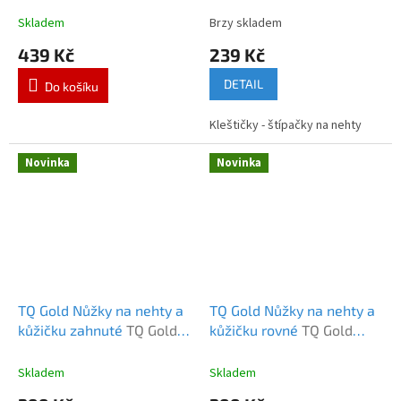
Skladem
Brzy skladem
439 Kč
239 Kč
DETAIL
Do košíku
Kleštičky - štípačky na nehty
Novinka
Novinka
TQ Gold Nůžky na nehty a
TQ Gold Nůžky na nehty a
kůžičku zahnuté
TQ Gold
kůžičku rovné
TQ Gold
Nůžky na nehty zahnuté
Nůžky na nehty silné
rovné
Skladem
Skladem