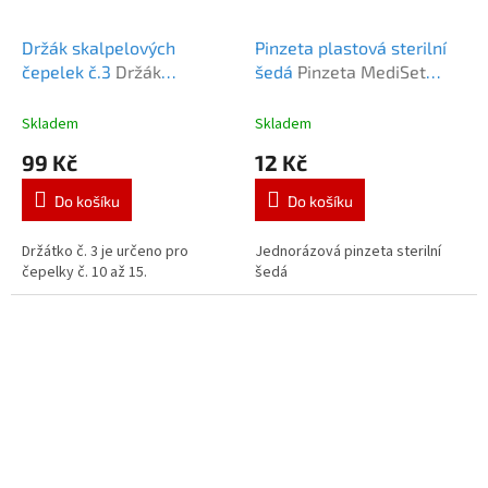
Držák skalpelových
Pinzeta plastová sterilní
čepelek č.3
Držák
šedá
Pinzeta MediSet
skalpelových čepelek č.3
šedá
Skladem
Skladem
99 Kč
12 Kč
Do košíku
Do košíku
Držátko č. 3 je určeno pro
Jednorázová pinzeta sterilní
čepelky č. 10 až 15.
šedá