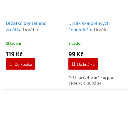
Držátko dentálního
Držák skalpelových
zrcátka
Držátko
čepelek č.4
Držák
dentálního zrcátka AS
skalpelových čepelek č.4
12cm
Skladem
Skladem
119 Kč
99 Kč
Do košíku
Do košíku
Držátko č. 4 je určeno pro
čepelky č. 20 až 24