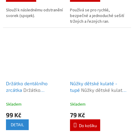
Slouží k následnému odstranění
Používá se pro rychlé,
svorek (spojek).
bezpečné a jednoduché sešití
tržných a řezných ran.
Držátko dentálního
Nůžky dětské kulaté -
zrcátka
Držátko
tupé
Nůžky dětské kulaté
dentálního zrcátka
- tupé
Surgicraft
Skladem
Skladem
99 Kč
79 Kč
DETAIL
Do košíku