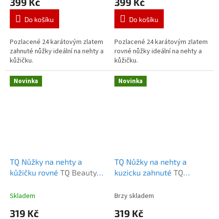
399 Kč
399 Kč
Do košíku
Do košíku
Pozlacené 24 karátovým zlatem
Pozlacené 24 karátovým zlatem
zahnuté nůžky ideální na nehty a
rovné nůžky ideální na nehty a
kůžičku.
kůžičku.
Novinka
Novinka
TQ Nůžky na nehty a
TQ Nůžky na nehty a
kůžičku rovné
TQ Beauty
kuzicku zahnuté
TQ
Nůžky na nehty silné
Beauty Nůžky na nehty
rovné
zahnuté
Skladem
Brzy skladem
319 Kč
319 Kč