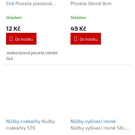
čírá
Pinzeta plastová
Pinzeta šikmá 9cm
sterilní čirá
Skladem
Skladem
12 Kč
49 Kč
Do košíku
Do košíku
Jednorázová pinzeta sterilní
čirá
Nůžky cvakačky
Nužky
Nůžky vyšívací rovné
cvakačky STK
Nůžky vyšivací rovné SKL
Jolala