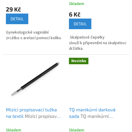
t
Skladem
hodnocení
29 Kč
ů
produktu
6 Kč
je
DETAIL
5,0
DETAIL
z
Gynekologické vaginální
5
Skalpelové čepelky
zrcátko s aretací pomocí kolíku
hvězdiček.
slouží k připevnění na skalpelová
držátka.
Novinka
Mizící propisovací tužka
TQ manikúrní darková
na textil
Mizící propisovací
sada
TQ manikúrní
tužka SKL
darková sada
Skladem
Skladem