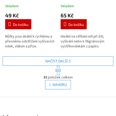
Skladem
Skladem
49 Kč
65 Kč
Do košíku
Do košíku
Nůžky jsou deální k rychlému a
Ideální na stříhání nití při šití,
přesnému odstřižení vyšívacích
vyšívání nebo k filigránovým
nitek, vláken a příze.
vystřihovánkám z papíru.
NAČÍST DALŠÍ 3
S
1
2
t
O
r
33
položek celkem
v
á
l
NAHORU
n
á
k
d
o
v
Z
a
á
c
á
n
í
p
í
p