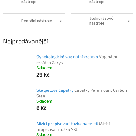
nástroje
nástroje
Jednorázové
Dentální nástroje
nástroje
Nejprodávanější
Gynekologické vaginální zrcátko
Vaginální
zrcátko Zarys
Skladem
29 Kč
Skalpelové čepelky
Čepelky Paramount Carbon
Steel
Skladem
6 Kč
Mizící propisovací tužka na textil
Mizící
propisovací tužka SKL
Skladem