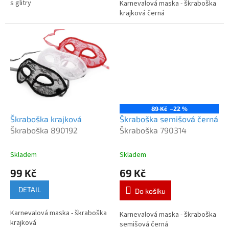
s glitry
Karnevalová maska - škraboška
hvězdiček.
krajková černá
89 Kč
–22 %
Škraboška krajková
Škraboška semišová černá
Škraboška 890192
Škraboška 790314
Skladem
Skladem
99 Kč
69 Kč
DETAIL
Do košíku
Karnevalová maska - škraboška
Karnevalová maska - škraboška
krajková
semišová černá