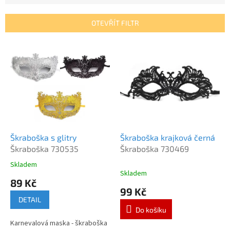
e
n
OTEVŘÍT FILTR
í
p
V
r
ý
o
p
d
i
u
s
k
p
t
r
ů
o
d
Škraboška s glitry
Škraboška krajková černá
u
Škraboška 730535
Škraboška 730469
k
Skladem
Průměrné
t
Skladem
hodnocení
89 Kč
ů
produktu
99 Kč
je
DETAIL
5,0
Do košíku
z
Karnevalová maska - škraboška
5