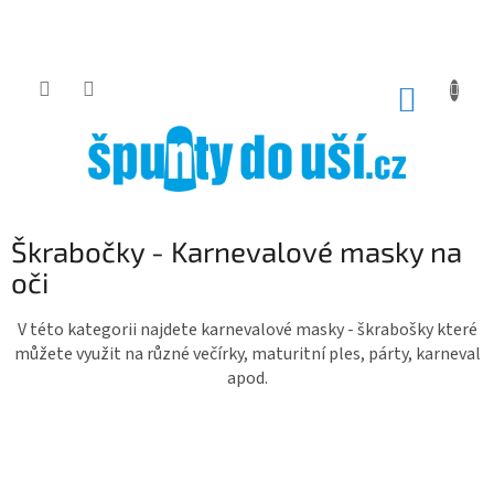
Přejít
na
obsah
NÁKUP
KOŠÍK
Škrabočky - Karnevalové masky na
oči
V této kategorii najdete karnevalové masky - škrabošky které
můžete využit na různé večírky, maturitní ples, párty, karneval
apod.