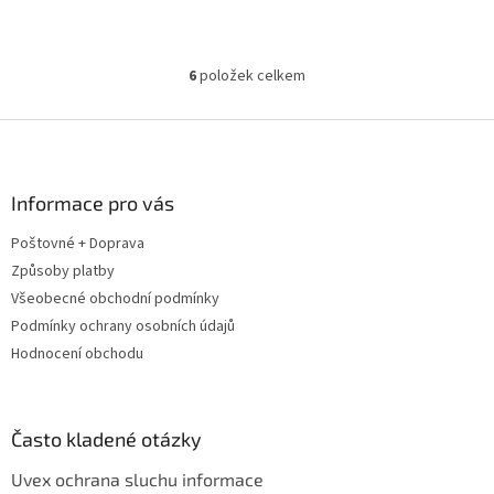
6
položek celkem
O
v
l
Z
á
á
d
p
a
a
Informace pro vás
c
t
í
Poštovné + Doprava
í
p
Způsoby platby
r
v
Všeobecné obchodní podmínky
k
Podmínky ochrany osobních údajů
y
Hodnocení obchodu
v
ý
p
i
Často kladené otázky
s
u
Uvex ochrana sluchu informace