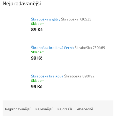
Nejprodávanější
Škraboška s glitry
Škraboška 730535
Skladem
89 Kč
Škraboška krajková černá
Škraboška 730469
Skladem
99 Kč
Škraboška krajková
Škraboška 890192
Skladem
99 Kč
Ř
a
Nejprodávanější
Nejlevnější
Nejdražší
Abecedně
z