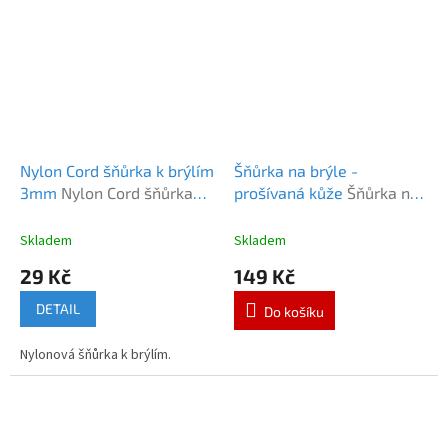
Nylon Cord šňůrka k brýlím
Šňůrka na brýle -
3mm
Nylon Cord šňůrka
prošívaná kůže
Šňůrka na
3mm
brýle - prošívaná kůže
Skladem
Skladem
29 Kč
149 Kč
DETAIL
Do košíku
Nylonová šňůrka k brýlím.