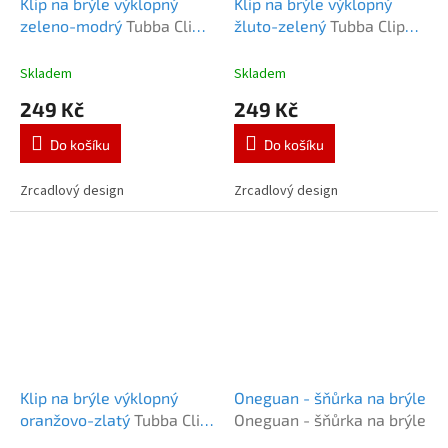
Klip na brýle výklopný
Klip na brýle výklopný
zeleno-modrý
Tubba Clip
žluto-zelený
Tubba Clip
Oval Green/Blue
Oval light Green
Skladem
Skladem
249 Kč
249 Kč
Do košíku
Do košíku
Zrcadlový design
Zrcadlový design
Klip na brýle výklopný
Oneguan - šňůrka na brýle
oranžovo-zlatý
Tubba Clip
Oneguan - šňůrka na brýle
Oval Gold