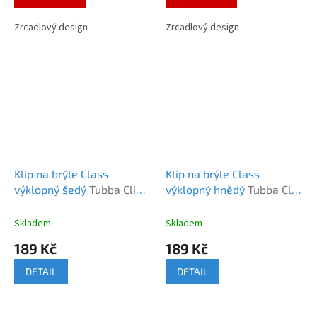
Zrcadlový design
Zrcadlový design
Klip na brýle Class
Klip na brýle Class
výklopný šedý
Tubba Clip
výklopný hnědý
Tubba Clip
On Class šedý
On Class hnědý
Skladem
Skladem
189 Kč
189 Kč
DETAIL
DETAIL