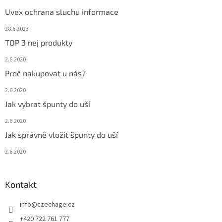
Uvex ochrana sluchu informace
28.6.2023
TOP 3 nej produkty
2.6.2020
Proč nakupovat u nás?
2.6.2020
Jak vybrat špunty do uší
2.6.2020
Jak správně vložit špunty do uší
2.6.2020
Kontakt
info
@
czechage.cz
+420 722 761 777