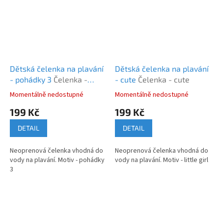
Dětská čelenka na plavání
Dětská čelenka na plavání
- pohádky 3
Čelenka -
- cute
Čelenka - cute
pohádky 3
Momentálně nedostupné
Momentálně nedostupné
Průměrné
Průměrné
hodnocení
hodnocení
199 Kč
199 Kč
produktu
produktu
je
je
DETAIL
DETAIL
5,0
5,0
z
z
Neoprenová čelenka vhodná do
Neoprenová čelenka vhodná do
5
5
vody na plavání. Motiv - pohádky
vody na plavání. Motiv - little girl
hvězdiček.
hvězdiček.
3