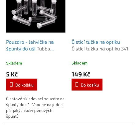
Pouzdro - lahvička na
Čistící tužka na optiku
špunty do uší
Tubba
Čistící tužka na optiku 3v1
pouzdro lahvička čirá
Skladem
Skladem
5 Kč
149 Kč
Do košíku
Do košíku
Plastové skladovací pouzdro na
špunty do uší. Vhodné na jeden
pár jakýchkoliv pěnových
špuntů.