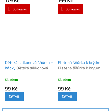
179 Kč
199 Kč
Do košíku
Do košíku
Dětská silikonová šňůrka +
Pletená šňůrka k brýlím
háčky
Dětská silikonová
Pletená šňůrka k brýlím
šňůrka + háčky
PU kůže
Skladem
Skladem
99 Kč
99 Kč
DETAIL
DETAIL