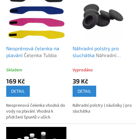
ý
o
p
d
i
u
s
k
p
t
r
ů
o
d
Neoprénová čelenka na
Náhradní polstry pro
u
plavání
Čelenka Tubba
sluchátka
Náhradní
k
polstry 35mm
t
Skladem
Vyprodáno
ů
169 Kč
39 Kč
DETAIL
DETAIL
Neoprenová čelenka vhodná do
Náhradní polstry ( náušníky ) pro
vody na plavání. Vhodná k
sluchátka
přidržení špuntů v uších.