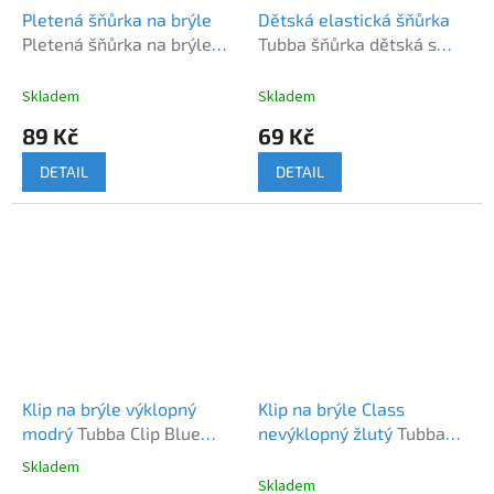
Pletená šňůrka na brýle
Dětská elastická šňůrka
Pletená šňůrka na brýle
Tubba šňůrka dětská s
COP
motivem
Skladem
Skladem
89 Kč
69 Kč
DETAIL
DETAIL
Klip na brýle výklopný
Klip na brýle Class
modrý
Tubba Clip Blue
nevýklopný žlutý
Tubba
vyklopný
Clip On Class žlutý
Skladem
Průměrné
nevyklopný
Skladem
hodnocení