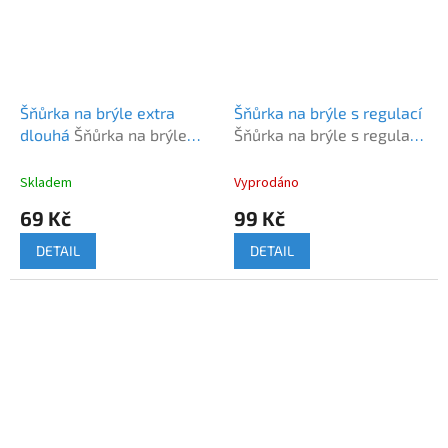
Šňůrka na brýle extra
Šňůrka na brýle s regulací
dlouhá
Šňůrka na brýle
Šňůrka na brýle s regulací
barvená extra dlouhá
černo-zelená
Skladem
Vyprodáno
69 Kč
99 Kč
DETAIL
DETAIL