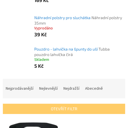
169 Kč
Náhradní polstry pro sluchátka
Náhradní polstry
35mm
Vyprodáno
39 Kč
Pouzdro - lahvička na špunty do uší
Tubba
pouzdro lahvička čirá
Skladem
5 Kč
Ř
a
Nejprodávanější
Nejlevnější
Nejdražší
Abecedně
z
e
n
OTEVŘÍT FILTR
í
p
V
r