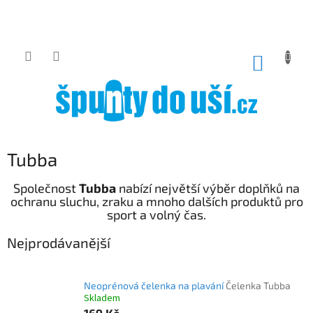
Přejít
na
obsah
NÁKUP
KOŠÍK
Tubba
Společnost
Tubba
nabízí největší výběr doplňků na
ochranu sluchu, zraku a mnoho dalších produktů pro
sport a volný čas.
Nejprodávanější
Neoprénová čelenka na plavání
Čelenka Tubba
Skladem