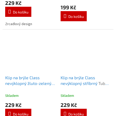
229 Kč
produktu
199 Kč
je
Do košíku
5,0
Do košíku
z
5
Zrcadlový design
hvězdiček.
Klip na brýle Class
Klip na brýle Class
nevýklopný žluto-zelený
nevýklopný stříbrný
Tubba
Tubba Clip Class light
Clip Class Silver
Green nevyklopný
nevyklopný
Skladem
Skladem
229 Kč
229 Kč
Do košíku
Do košíku