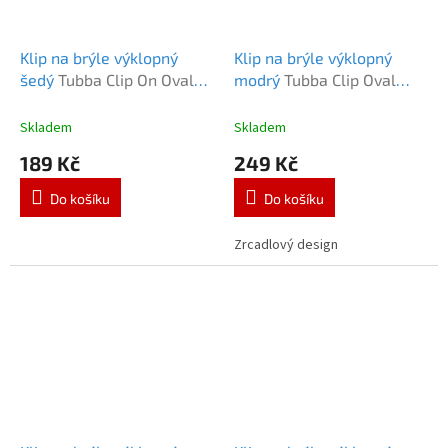
Klip na brýle výklopný
Klip na brýle výklopný
šedý
Tubba Clip On Oval
modrý
Tubba Clip Oval
šedý
Blue
Skladem
Skladem
189 Kč
249 Kč
Do košíku
Do košíku
Zrcadlový design