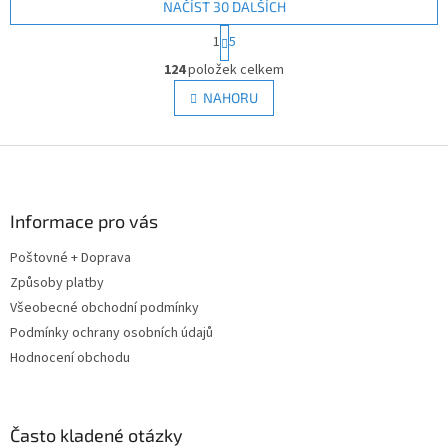
NAČÍST 30 DALŠÍCH
S
1
5
t
O
r
124
položek celkem
v
á
l
NAHORU
n
á
k
d
o
v
Z
a
á
c
á
n
í
p
í
p
a
Informace pro vás
r
t
v
Poštovné + Doprava
í
k
Způsoby platby
y
v
Všeobecné obchodní podmínky
ý
Podmínky ochrany osobních údajů
p
Hodnocení obchodu
i
s
u
Často kladené otázky