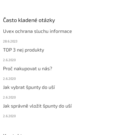
s
u
Často kladené otázky
Uvex ochrana sluchu informace
28.6.2023
TOP 3 nej produkty
2.6.2020
Proč nakupovat u nás?
2.6.2020
Jak vybrat špunty do uší
2.6.2020
Jak správně vložit špunty do uší
2.6.2020