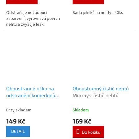
Odstraňuje nežádoucí
Sada pilníků na nehty - 40ks
zabarvení, vyrovnává povrch
nehtu a zvyšuje lesk.
Oboustranné očko na
Oboustranný čistič nehtů
odstranění komedonů
Murrays čistič nehtů
Murrays oboustranné očko
Brzy skladem
Skladem
149 Kč
169 Kč
DETAIL
Do košíku