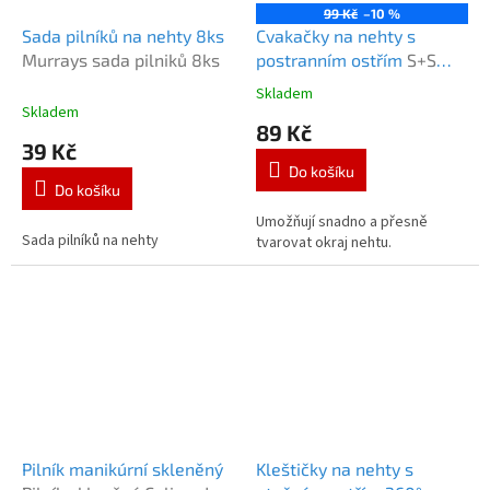
99 Kč
–10 %
Sada pilníků na nehty 8ks
Cvakačky na nehty s
Murrays sada pilniků 8ks
postranním ostřím
S+S
cvakačky s postranním
Skladem
Průměrné
ostřím
Skladem
hodnocení
89 Kč
produktu
39 Kč
je
Do košíku
5,0
Do košíku
z
5
Umožňují snadno a přesně
Sada pilníků na nehty
hvězdiček.
tvarovat okraj nehtu.
Pilník manikúrní skleněný
Kleštičky na nehty s