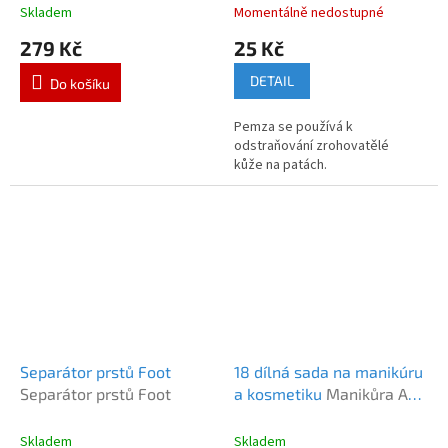
Skladem
Momentálně nedostupné
279 Kč
25 Kč
DETAIL
Do košíku
Pemza se používá k
odstraňování zrohovatělé
kůže na patách.
Separátor prstů Foot
18 dílná sada na manikúru
Separátor prstů Foot
a kosmetiku
Manikůra ACT
18ks
Skladem
Skladem