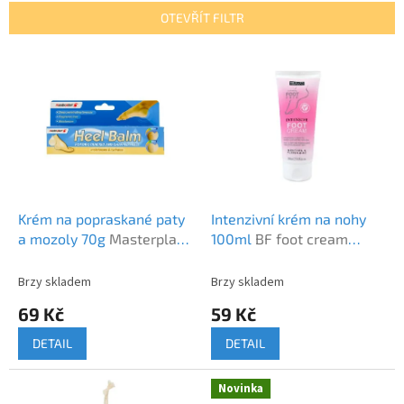
n
OTEVŘÍT FILTR
í
p
V
r
ý
o
p
d
i
u
s
k
p
t
r
ů
o
d
Krém na popraskané paty
Intenzivní krém na nohy
u
a mozoly 70g
Masterplast
100ml
BF foot cream
k
heel balm 70g
menthol/peppermint
t
Brzy skladem
Brzy skladem
ů
69 Kč
59 Kč
DETAIL
DETAIL
Novinka