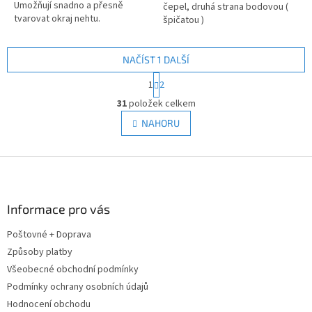
Umožňují snadno a přesně
hvězdiček.
čepel, druhá strana bodovou (
tvarovat okraj nehtu.
špičatou )
NAČÍST 1 DALŠÍ
S
1
2
t
O
r
31
položek celkem
v
á
l
NAHORU
n
á
k
d
o
v
Z
a
á
c
á
n
í
p
í
p
a
Informace pro vás
r
t
v
Poštovné + Doprava
í
k
Způsoby platby
y
v
Všeobecné obchodní podmínky
ý
Podmínky ochrany osobních údajů
p
Hodnocení obchodu
i