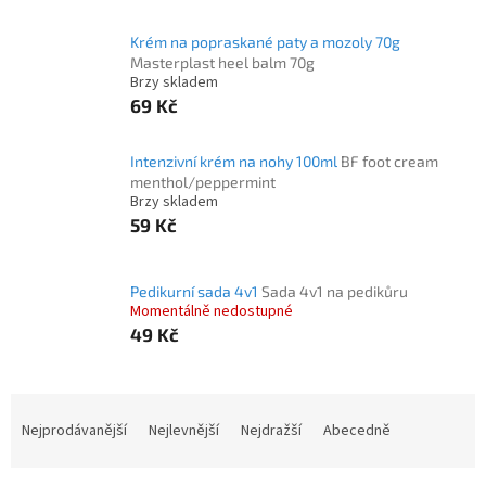
Krém na popraskané paty a mozoly 70g
Masterplast heel balm 70g
Brzy skladem
69 Kč
Intenzivní krém na nohy 100ml
BF foot cream
menthol/peppermint
Brzy skladem
59 Kč
Pedikurní sada 4v1
Sada 4v1 na pedikůru
Momentálně nedostupné
49 Kč
Ř
a
Nejprodávanější
Nejlevnější
Nejdražší
Abecedně
z
e