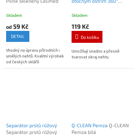
Pilník skleněný Celimed
otočným ostřím 360°
Murrays Kleštičky na
nehty s otočným ostřím
Skladem
Skladem
59 Kč
119 Kč
od
DETAIL
Do košíku
Vhodný na úpravu přírodních i
Umožňují snadno a přesně
umělých nehtů. Kvalitní výrobek
tvarovat okraj nehtu.
od českých sklářů
Separátor prstů růžový
Q-CLEAN Pemza
Q-CLEAN
Separátor prstů růžový
Pemza bílá