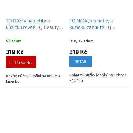
TQ Nůžky na nehty a
TQ Nůžky na nehty a
kůžičku rovné
TQ Beauty
kuzicku zahnuté
TQ
Nůžky na nehty silné
Beauty Nůžky na nehty
rovné
zahnuté
Skladem
Brzy skladem
319 Kč
319 Kč
DETAIL
Do košíku
Zahnuté nůžky ideální na nehty a
Rovné nůžky ideální na nehty a
kůžičku
kůžičku