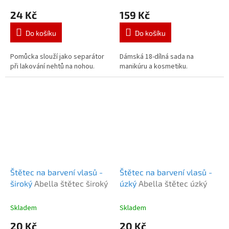
24 Kč
159 Kč
Do košíku
Do košíku
Pomůcka slouží jako separátor
Dámská 18-dílná sada na
při lakování nehtů na nohou.
manikúru a kosmetiku.
Štětec na barvení vlasů -
Štětec na barvení vlasů -
široký
Abella štětec široký
úzký
Abella štětec úzký
Skladem
Skladem
20 Kč
20 Kč