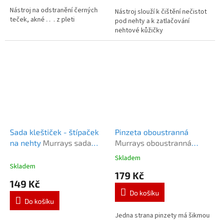
Nástroj na odstranění černých
Nástroj slouží k čištění nečistot
teček, akné . . . z pleti
pod nehty a k zatlačování
nehtové kůžičky
Sada kleštiček - štípaček
Pinzeta oboustranná
na nehty
Murrays sada
Murrays oboustranná
2ks štípaček
pinzeta
Skladem
Průměrné
Skladem
hodnocení
179 Kč
produktu
149 Kč
je
Do košíku
5,0
Do košíku
z
5
Jedna strana pinzety má šikmou