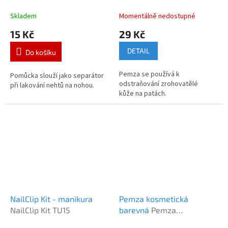
Skladem
Momentálně nedostupné
15 Kč
29 Kč
DETAIL
Do košíku
Pemza se používá k
Pomůcka slouží jako separátor
odstraňování zrohovatělé
při lakování nehtů na nohou.
kůže na patách.
NailClip Kit - manikura
Pemza kosmetická
NailClip Kit TU15
barevná
Pemza
kosmetická Amigo