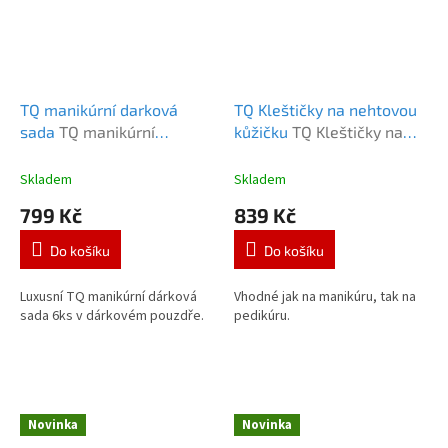
TQ manikúrní darková
TQ Kleštičky na nehtovou
sada
TQ manikúrní
kůžičku
TQ Kleštičky na
darková sada
nehtovou kůžičku
Skladem
Skladem
799 Kč
839 Kč
Do košíku
Do košíku
Luxusní TQ manikúrní dárková
Vhodné jak na manikúru, tak na
sada 6ks v dárkovém pouzdře.
pedikúru.
Novinka
Novinka