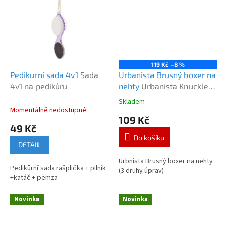
119 Kč
–8 %
Pedikurní sada 4v1
Sada
Urbanista Brusný boxer na
4v1 na pedikůru
nehty
Urbanista Knuckle-
Duster
Skladem
Průměrné
Momentálně nedostupné
hodnocení
109 Kč
produktu
49 Kč
je
Do košíku
5,0
DETAIL
z
5
Urbnista Brusný boxer na nehty
Pedikůrní sada rašplička + pilník
hvězdiček.
(3 druhy úprav)
+katáč + pemza
Novinka
Novinka