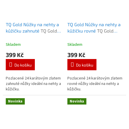
TQ Gold Nůžky na nehty a
TQ Gold Nůžky na nehty a
kůžičku zahnuté
TQ Gold
kůžičku rovné
TQ Gold
Nůžky na nehty zahnuté
Nůžky na nehty silné
rovné
Skladem
Skladem
399 Kč
399 Kč
Do košíku
Do košíku
Pozlacené 24 karátovým zlatem
Pozlacené 24 karátovým zlatem
zahnuté nůžky ideální na nehty a
rovné nůžky ideální na nehty a
kůžičku.
kůžičku.
Novinka
Novinka