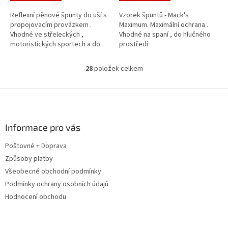
Reflexní pěnové špunty do uší s
Vzorek špuntů - Mack's
propojovacím provázkem .
Maximum. Maximální ochrana .
Vhodné ve střeleckých ,
Vhodné na spaní , do hlučného
motoristických sportech a do
prostředí
hlučného prostředí.
28
položek celkem
O
v
l
Z
á
á
d
p
a
a
Informace pro vás
c
t
í
Poštovné + Doprava
í
p
Způsoby platby
r
v
Všeobecné obchodní podmínky
k
Podmínky ochrany osobních údajů
y
Hodnocení obchodu
v
ý
p
i