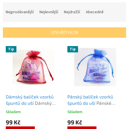
Ř
a
Nejprodávanější
Nejlevnější
Nejdražší
Abecedně
z
e
n
OTEVŘÍT FILTR
í
p
V
r
Tip
Tip
ý
o
p
d
i
u
s
k
p
t
r
ů
o
d
Dámský balíček vzorků
Pánský balíček vzorků
u
špuntů do uší
Dámský
špuntů do uší
Pánské
k
balíček vzorků
vzorky špuntů
Skladem
Skladem
Průměrné
Průměrné
t
hodnocení
hodnocení
99 Kč
99 Kč
ů
produktu
produktu