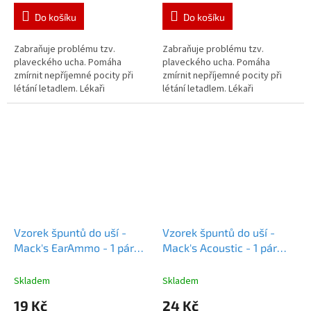
Do košíku
Do košíku
Zabraňuje problému tzv.
Zabraňuje problému tzv.
plaveckého ucha. Pomáha
plaveckého ucha. Pomáha
zmírnit nepříjemné pocity při
zmírnit nepříjemné pocity při
létání letadlem. Lékaři
létání letadlem. Lékaři
doporučované špunty pro
doporučované špunty pro
pooperační ochranu.
pooperační ochranu
Vzorek špuntů do uší -
Vzorek špuntů do uší -
Mack's EarAmmo - 1 pár
Mack's Acoustic - 1 pár
Vzorek Mack's earAmmo
Vzorek Mack's Acoustic
Skladem
Skladem
19 Kč
24 Kč