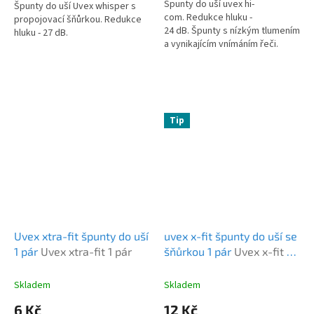
Špunty do uší uvex hi-
Špunty do uší Uvex whisper s
com. Redukce hluku -
propojovací šňůrkou. Redukce
24 dB. Špunty s nízkým tlumením
hluku - 27 dB.
a vynikajícím vnímáním řeči.
Tip
Uvex xtra-fit špunty do uší
uvex x-fit špunty do uší se
1 pár
Uvex xtra-fit 1 pár
šňůrkou 1 pár
Uvex x-fit se
šňůrkou 1 pár
Skladem
Skladem
6 Kč
12 Kč