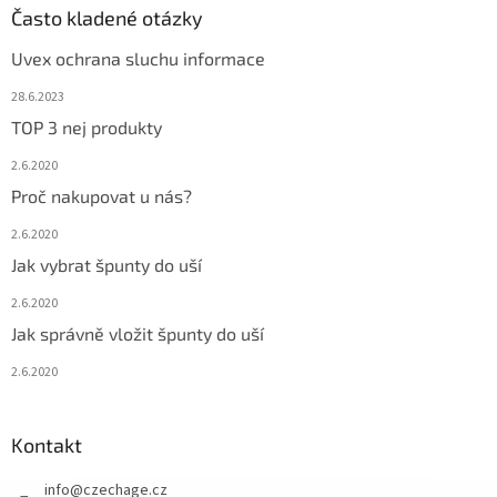
Často kladené otázky
s
u
Uvex ochrana sluchu informace
28.6.2023
TOP 3 nej produkty
2.6.2020
Proč nakupovat u nás?
2.6.2020
Jak vybrat špunty do uší
2.6.2020
Jak správně vložit špunty do uší
2.6.2020
Kontakt
info
@
czechage.cz