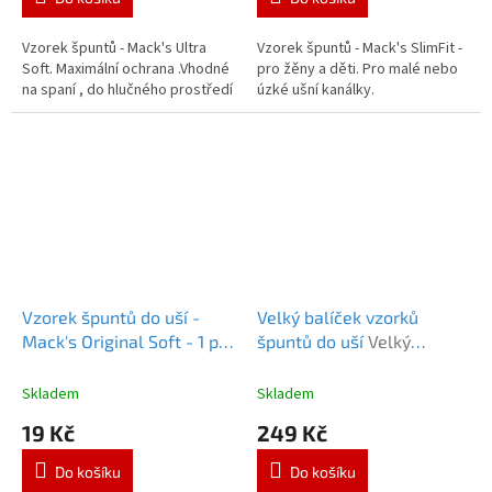
5,0
5,0
z
z
5
5
Vzorek špuntů - Mack's Ultra
Vzorek špuntů - Mack's SlimFit -
hvězdiček.
hvězdiček.
Soft. Maximální ochrana .Vhodné
pro žěny a děti. Pro malé nebo
na spaní , do hlučného prostředí
úzké ušní kanálky.
Vzorek špuntů do uší -
Velký balíček vzorků
Mack's Original Soft - 1 pár
špuntů do uší
Velký
Vzorky Macks Original
balíček špuntů
Skladem
Skladem
19 Kč
249 Kč
Do košíku
Do košíku