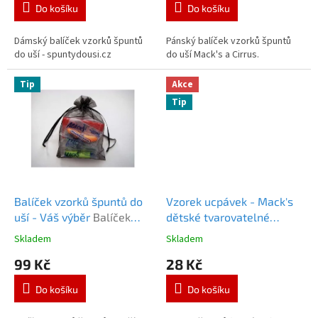
je
je
Do košíku
Do košíku
5,0
5,0
z
z
5
5
Dámský balíček vzorků špuntů
Pánský balíček vzorků špuntů
hvězdiček.
hvězdiček.
do uší - spuntydousi.cz
do uší Mack's a Cirrus.
Tip
Akce
Tip
Balíček vzorků špuntů do
Vzorek ucpávek - Mack's
uší - Váš výběr
Balíček
dětské tvarovatelné
vzorků - Váš výběr
špunty do uší - 1 pár
Skladem
Skladem
Průměrné
Průměrné
Vzorek - dětské
hodnocení
hodnocení
99 Kč
28 Kč
tvarovatelné ucpávky
produktu
produktu
je
je
Do košíku
Do košíku
5,0
5,0
z
z