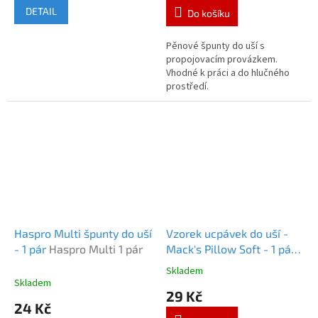
DETAIL
Do košíku
Pěnové špunty do uší s
propojovacím provázkem.
Vhodné k práci a do hlučného
prostředí.
Haspro Multi špunty do uší
Vzorek ucpávek do uší -
- 1 pár
Haspro Multi 1 pár
Mack's Pillow Soft - 1 pár
tělová
Vzorek - Macks PS
Skladem
Průměrné
tělová
Skladem
hodnocení
29 Kč
produktu
24 Kč
je