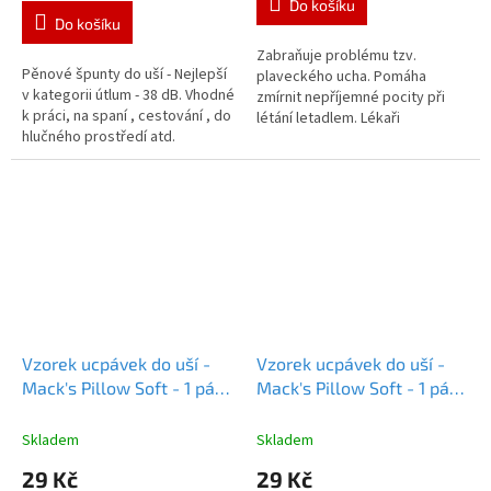
Do košíku
5,0
Do košíku
z
5
Zabraňuje problému tzv.
Pěnové špunty do uší - Nejlepší
hvězdiček.
plaveckého ucha. Pomáha
v kategorii útlum - 38 dB. Vhodné
zmírnit nepříjemné pocity při
k práci, na spaní , cestování , do
létání letadlem. Lékaři
hlučného prostředí atd.
doporučované špunty pro
pooperační ochranu.
Vzorek ucpávek do uší -
Vzorek ucpávek do uší -
Mack's Pillow Soft - 1 pár
Mack's Pillow Soft - 1 pár
oranžová
Vzorek - Macks
bílá
Vzorek - Macks PS
PS oranžová
bílá
Skladem
Skladem
29 Kč
29 Kč