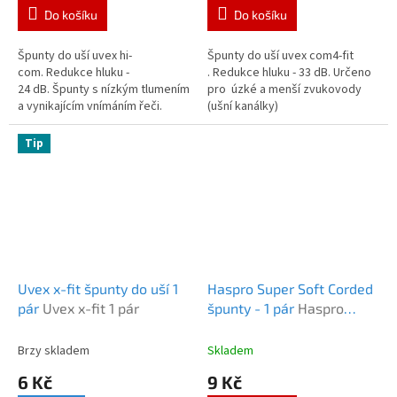
Do košíku
Do košíku
Špunty do uší uvex hi-
Špunty do uší uvex com4-fit
com. Redukce hluku -
. Redukce hluku - 33 dB. Určeno
24 dB. Špunty s nízkým tlumením
pro úzké a menší zvukovody
a vynikajícím vnímáním řeči.
(ušní kanálky)
Tip
Uvex x-fit špunty do uší 1
Haspro Super Soft Corded
pár
Uvex x-fit 1 pár
špunty - 1 pár
Haspro
Super Soft Corded 1 pár
Brzy skladem
Skladem
6 Kč
9 Kč