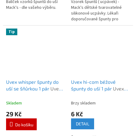
5
5
Balíček vzorků špuntů do uší
Vzorek špuntů ( ucpávek) -
hvězdiček.
hvězdiček.
Mack's - dle vašeho výběru.
Mack's dětské tvarovatelné
silikonové ucpávky. Lékaři
doporučované špunty pro
pooperační ochranu.
Tip
Uvex whisper špunty do
Uvex hi-com béžové
uší se šňůrkou 1 pár
Uvex
špunty do uší 1 pár
Uvex
whisper se šňůrkou 1 pár
hi-com béžová 1 pár
Skladem
Brzy skladem
29 Kč
6 Kč
DETAIL
Do košíku