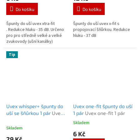
Do košíku
Do košíku
Špunty do uší uvex xtra-fit
Špunty do uší uvex x-fit s
. Redukce hluku - 35 dB. Určeno
propojovací šňůrkou. Redukce
pro pro středně velké a velké
hluku - 37 dB
zvukovody (ušní kanálky)
Tip
Uvex whisper+ špunty do
Uvex one-fit špunty do uší
uší se šňůrkou 1 pár
Uvex
1 pár
Uvex one-fit 1 pár
whisper+ se šňůrkou 1 pár
Skladem
Průměrné
Skladem
hodnocení
6 Kč
produktu
29 Kč