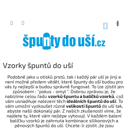
Přejít
na
obsah
NÁKUP
KOŠÍK
Vzorky špuntů do uší
Podobně jako u otisků prstů, tak i každý pár uší je jiný a
není možné předem vědět, které špunty do uší budou pro
vás ty nejlepší a budou správně fungovat. To lze zjístit jen
způsobem : "pokus - omyl ". Dobrou zprávou je, že
nabízíme celou řadu
vzorků špuntu a balíčků vzorků
, což
vám usnadňuje nalezení těch
ideálních špuntů do uší
. To
vám umožní vyzkoušet různé
velikosti špuntů
do uší tak,
abyste našli dokonalý pár. Z naších zkušeností víme, že
najdete ty, které vám nejlépe vyhovují. V každém balení
balíčku vzorků je zahrnuta kombinace silikonových a
pěnových špuntů do uší. Chcete-li zjistit ,že jsou