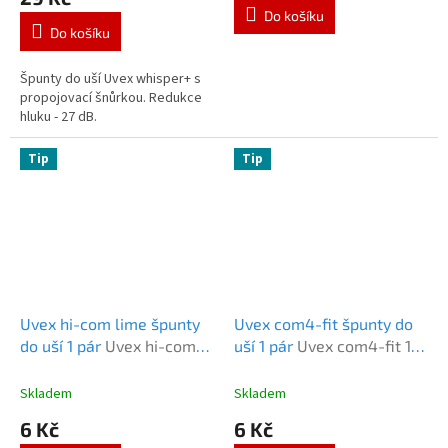
je
Do košíku
5,0
Do košíku
z
5
Špunty do uší Uvex whisper+ s
hvězdiček.
propojovací šnůrkou. Redukce
hluku - 27 dB.
Tip
Tip
Uvex hi-com lime špunty
Uvex com4-fit špunty do
do uší 1 pár
Uvex hi-com
uší 1 pár
Uvex com4-fit 1
limetková 1 pár
pár
Skladem
Skladem
6 Kč
6 Kč