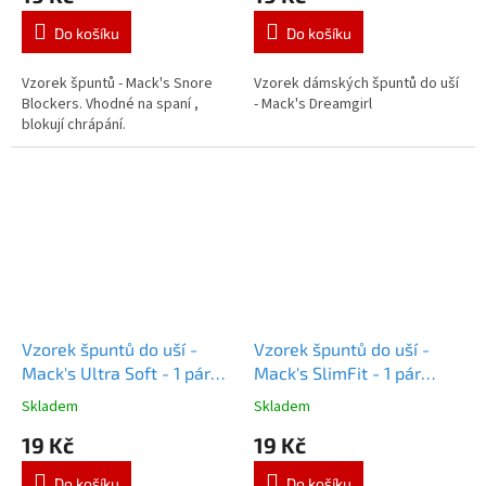
Do košíku
Do košíku
Vzorek špuntů - Mack's Snore
Vzorek dámských špuntů do uší
Blockers. Vhodné na spaní ,
- Mack's Dreamgirl
blokují chrápání.
Vzorek špuntů do uší -
Vzorek špuntů do uší -
Mack's Ultra Soft - 1 pár
Mack's SlimFit - 1 pár
Vzorek Macks Ultra Soft
Vzorek Macks SlimFit
Skladem
Skladem
Průměrné
Průměrné
hodnocení
hodnocení
19 Kč
19 Kč
produktu
produktu
je
je
Do košíku
Do košíku