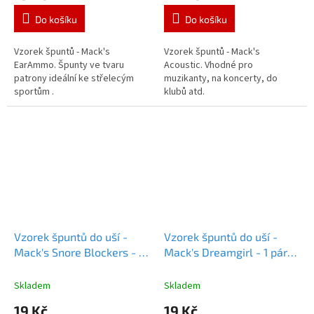
Do košíku
Do košíku
Vzorek špuntů - Mack's
Vzorek špuntů - Mack's
EarAmmo. Špunty ve tvaru
Acoustic. Vhodné pro
patrony ideální ke střelecým
muzikanty, na koncerty, do
sportům .
klubů atd.
Vzorek špuntů do uší -
Vzorek špuntů do uší -
Mack's Snore Blockers - 1
Mack's Dreamgirl - 1 pár
pár
Vzorky Macks Snore
Vzorek Mack's Dreamgirl
Blockers
Skladem
Skladem
19 Kč
19 Kč