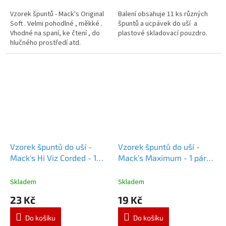
Vzorek špuntů - Mack's Original
Balení obsahuje 11 ks různých
Soft . Velmi pohodlné , měkké .
špuntů a ucpávek do uší a
Vhodné na spaní, ke čtení , do
plastové skladovací pouzdro.
hlučného prostředí atd.
Vzorek špuntů do uší -
Vzorek špuntů do uší -
Mack's Hi Viz Corded - 1
Mack's Maximum - 1 pár
pár
Vzorek Macks Hi Viz
Vzorek Macks Maximum
Corded
Skladem
Skladem
23 Kč
19 Kč
Do košíku
Do košíku