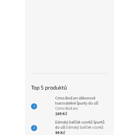
Top 5 produktů
Cirrus BioEars silikonové
tvarovatelné špunty do uší
Cirrus BioEars
169 Kč
Dámský balíček vzorků špuntů
do uší
Dámský balíček vzorků
99 Kč