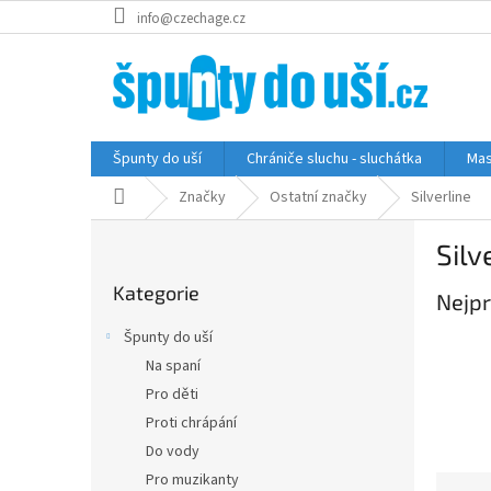
Přejít
info@czechage.cz
na
obsah
Špunty do uší
Chrániče sluchu - sluchátka
Mas
Domů
Značky
Ostatní značky
Silverline
P
Silv
o
Přeskočit
s
Kategorie
kategorie
Nejpr
t
r
Špunty do uší
a
Na spaní
n
Pro děti
n
í
Proti chrápání
p
Do vody
a
Pro muzikanty
Ř