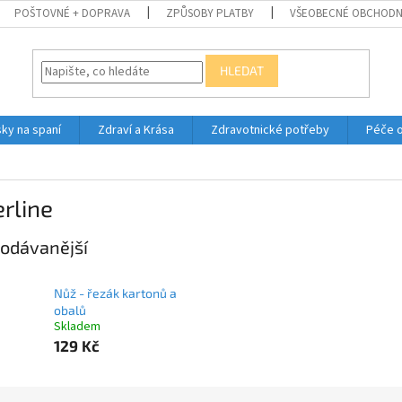
POŠTOVNÉ + DOPRAVA
ZPŮSOBY PLATBY
VŠEOBECNÉ OBCHODN
HLEDAT
ky na spaní
Zdraví a Krása
Zdravotnické potřeby
Péče 
erline
odávanější
Nůž - řezák kartonů a
obalů
Skladem
129 Kč