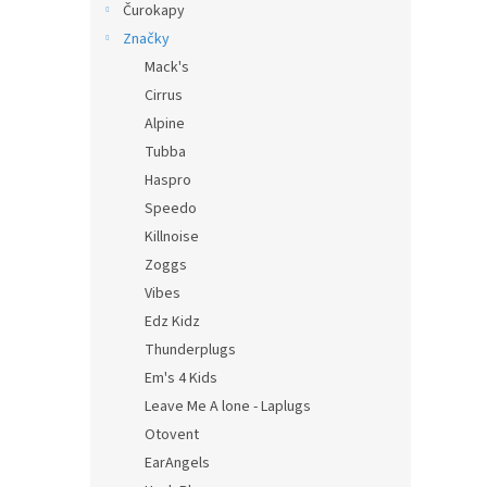
Čurokapy
Značky
Mack's
Cirrus
Alpine
Tubba
Haspro
Speedo
Killnoise
Zoggs
Vibes
Edz Kidz
Thunderplugs
Em's 4 Kids
Leave Me A lone - Laplugs
Otovent
EarAngels