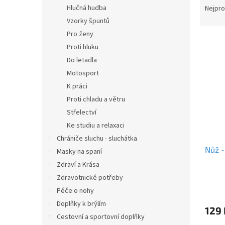
n
a
Hlučná hudba
Nejpro
e
z
Vzorky špuntů
l
e
Pro ženy
V
n
Proti hluku
ý
í
Do letadla
p
p
i
r
Motosport
s
o
K práci
p
d
Proti chladu a větru
r
u
Střelectví
o
k
Ke studiu a relaxaci
d
t
Chrániče sluchu - sluchátka
u
ů
Nůž -
k
Masky na spaní
t
Zdraví a Krása
ů
Zdravotnické potřeby
Péče o nohy
Doplňky k brýlím
129 
Cestovní a sportovní doplňky