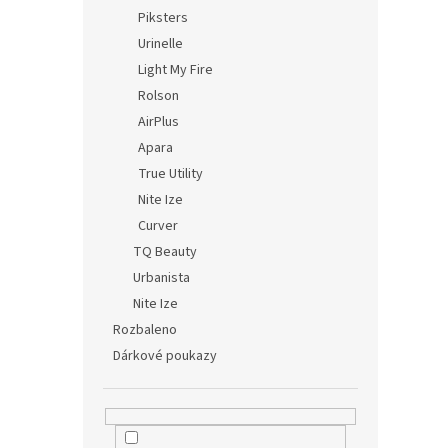
Piksters
Urinelle
Light My Fire
Rolson
AirPlus
Apara
True Utility
Nite Ize
Curver
TQ Beauty
Urbanista
Nite Ize
Rozbaleno
Dárkové poukazy