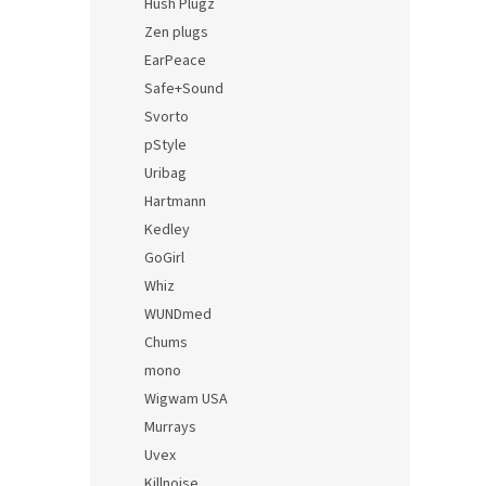
Hush Plugz
Zen plugs
EarPeace
Safe+Sound
Svorto
pStyle
Uribag
Hartmann
Kedley
GoGirl
Whiz
WUNDmed
Chums
mono
Wigwam USA
Murrays
Uvex
Killnoise