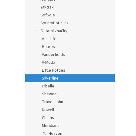
Yaktrax
SofSole
SpuntyDoUsi.cz
Ostatní značky
Acu-Life
Hearos
Vanderfields
V-Moda
Little Hotties
Silverline
Pibella
Shewee
Travel John
Uriwell
Chums
Meridiana
7th Heaven