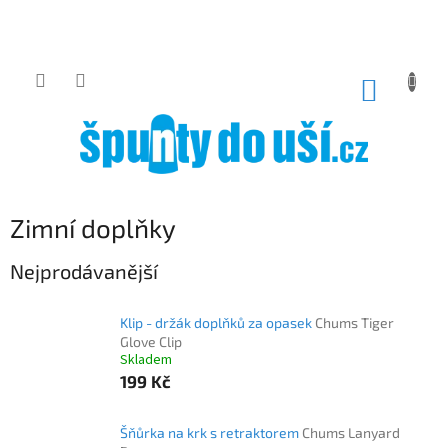
Přejít
na
obsah
NÁKUP
KOŠÍK
Zimní doplňky
Nejprodávanější
Klip - držák doplňků za opasek
Chums Tiger
Glove Clip
Skladem
199 Kč
Šňůrka na krk s retraktorem
Chums Lanyard