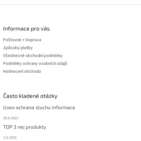
v
l
Z
á
á
d
p
a
a
Informace pro vás
c
t
í
Poštovné + Doprava
í
p
Způsoby platby
r
v
Všeobecné obchodní podmínky
k
Podmínky ochrany osobních údajů
y
Hodnocení obchodu
v
ý
p
i
Často kladené otázky
s
u
Uvex ochrana sluchu informace
28.6.2023
TOP 3 nej produkty
2.6.2020