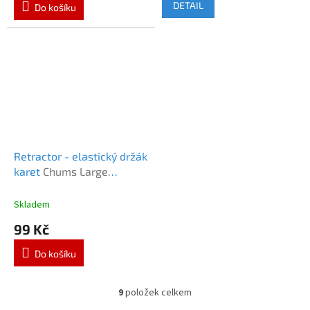
DETAIL
Do košíku
Retractor - elastický držák
karet
Chums Large
Retractor
Skladem
99 Kč
Do košíku
9
položek celkem
O