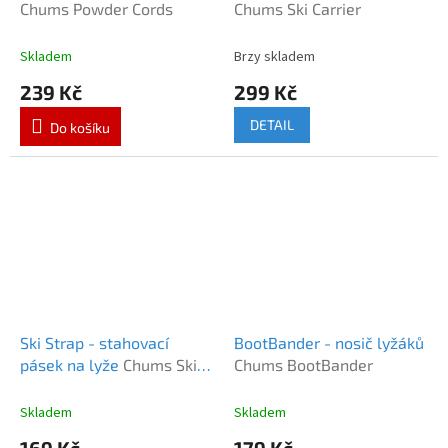
Chums Powder Cords
Chums Ski Carrier
Skladem
Brzy skladem
239 Kč
299 Kč
DETAIL
Do košíku
Ski Strap - stahovací
BootBander - nosič lyžáků
pásek na lyže
Chums Ski
Chums BootBander
Strap
Skladem
Skladem
169 Kč
179 Kč