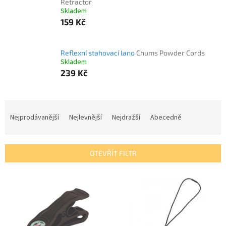
Retractor
Skladem
159 Kč
Reflexní stahovací lano
Chums Powder Cords
Skladem
239 Kč
Ř
a
Nejprodávanější
Nejlevnější
Nejdražší
Abecedně
z
e
n
OTEVŘÍT FILTR
í
p
V
r
ý
o
p
d
i
u
s