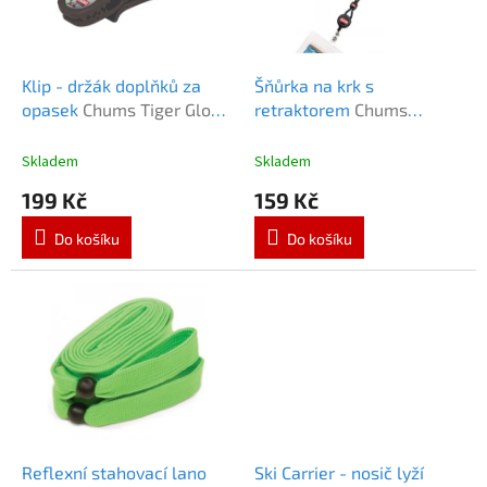
k
p
t
r
ů
o
d
Klip - držák doplňků za
Šňůrka na krk s
u
opasek
Chums Tiger Glove
retraktorem
Chums
k
Clip
Lanyard Retractor
t
Skladem
Skladem
ů
199 Kč
159 Kč
Do košíku
Do košíku
Reflexní stahovací lano
Ski Carrier - nosič lyží