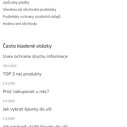
Způsoby platby
y
v
Všeobecné obchodní podmínky
ý
Podmínky ochrany osobních údajů
p
Hodnocení obchodu
i
s
u
Často kladené otázky
Uvex ochrana sluchu informace
28.6.2023
TOP 3 nej produkty
2.6.2020
Proč nakupovat u nás?
2.6.2020
Jak vybrat špunty do uší
2.6.2020
Jak správně vložit špunty do uší