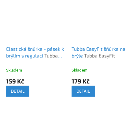
Elastická šnůrka - pásek k
Tubba EasyFit šňůrka na
brýlím s regulací
Tubba
brýle
Tubba EasyFit
elastická šňůrka - pásek s
regulací
Skladem
Skladem
159 Kč
179 Kč
DETAIL
DETAIL