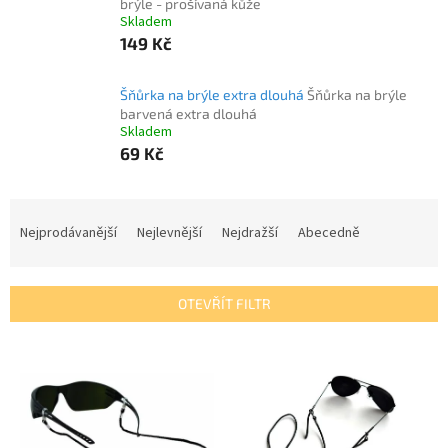
brýle - prošívaná kůže
Skladem
149 Kč
Šňůrka na brýle extra dlouhá
Šňůrka na brýle
barvená extra dlouhá
Skladem
69 Kč
Ř
a
Nejprodávanější
Nejlevnější
Nejdražší
Abecedně
z
e
n
OTEVŘÍT FILTR
í
p
V
r
ý
o
p
d
i
u
s