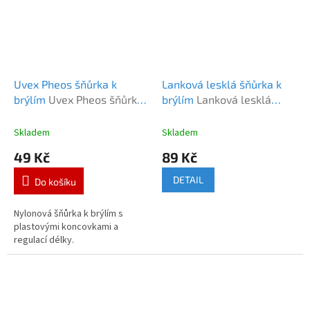
Uvex Pheos šňůrka k
Lanková lesklá šňůrka k
brýlím
Uvex Pheos šňůrka
brýlím
Lanková lesklá
k brýlím
šňůrka k brýlím HF
Skladem
Skladem
49 Kč
89 Kč
DETAIL
Do košíku
Nylonová šňůrka k brýlím s
plastovými koncovkami a
regulací délky.