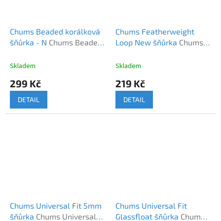
Chums Beaded korálková
Chums Featherweight
šňůrka - N
Chums Beaded
Loop New šňůrka
Chums
(N)
Featherweight Loop New
Skladem
Skladem
299 Kč
219 Kč
DETAIL
DETAIL
Chums Universal Fit 5mm
Chums Universal Fit
šňůrka
Chums Universal
Glassfloat šňůrka
Chums