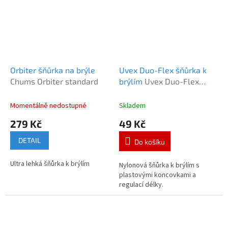
Orbiter šňůrka na brýle
Uvex Duo-Flex šňůrka k
Chums Orbiter standard
brýlím
Uvex Duo-Flex
šňůrka k brýlím
Momentálně nedostupné
Skladem
279 Kč
49 Kč
DETAIL
Do košíku
Ultra lehká šňůrka k brýlím
Nylonová šňůrka k brýlím s
plastovými koncovkami a
regulací délky.