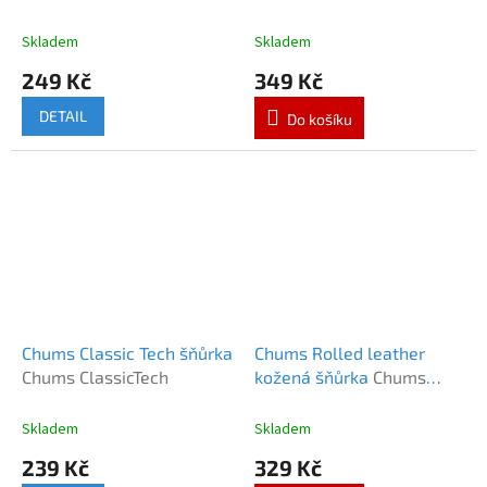
Fit 5mm
Universal Fit Glassfloat
Skladem
Skladem
249 Kč
349 Kč
DETAIL
Do košíku
Chums Classic Tech šňůrka
Chums Rolled leather
Chums ClassicTech
kožená šňůrka
Chums
Rolled leather
Skladem
Skladem
239 Kč
329 Kč