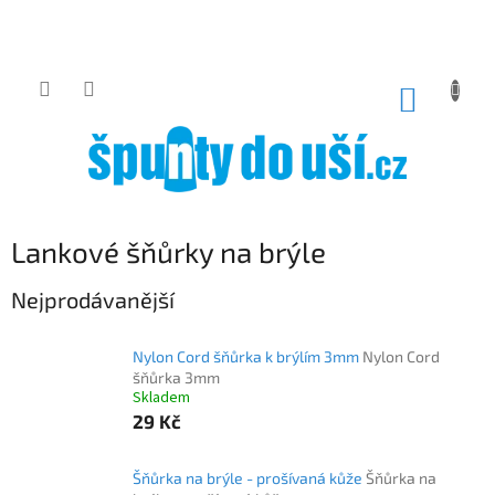
Přejít
na
obsah
NÁKUP
KOŠÍK
Lankové šňůrky na brýle
Nejprodávanější
Nylon Cord šňůrka k brýlím 3mm
Nylon Cord
šňůrka 3mm
Skladem
29 Kč
Šňůrka na brýle - prošívaná kůže
Šňůrka na