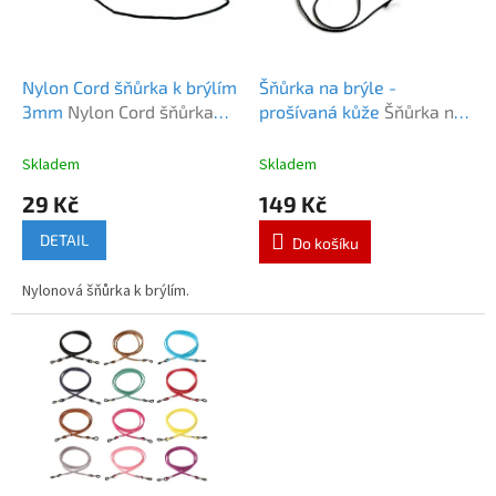
k
p
t
r
ů
o
d
Nylon Cord šňůrka k brýlím
Šňůrka na brýle -
u
3mm
Nylon Cord šňůrka
prošívaná kůže
Šňůrka na
k
3mm
brýle - prošívaná kůže
t
Skladem
Skladem
ů
29 Kč
149 Kč
DETAIL
Do košíku
Nylonová šňůrka k brýlím.