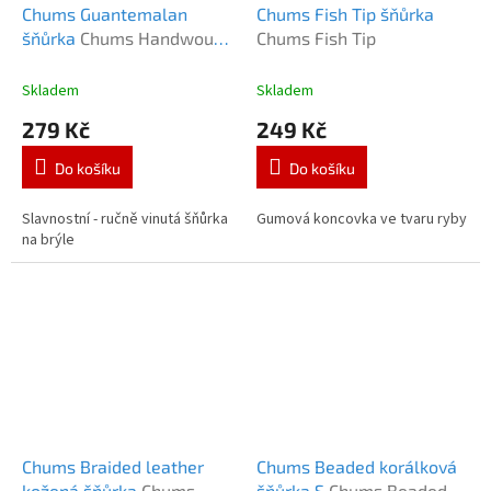
Chums Guantemalan
Chums Fish Tip šňůrka
šňůrka
Chums Handwound
Chums Fish Tip
Guantemalan
Skladem
Skladem
279 Kč
249 Kč
Do košíku
Do košíku
Slavnostní - ručně vinutá šňůrka
Gumová koncovka ve tvaru ryby
na brýle
Chums Braided leather
Chums Beaded korálková
kožená šňůrka
Chums
šňůrka S
Chums Beaded