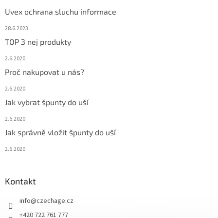
Uvex ochrana sluchu informace
28.6.2023
TOP 3 nej produkty
2.6.2020
Proč nakupovat u nás?
2.6.2020
Jak vybrat špunty do uší
2.6.2020
Jak správně vložit špunty do uší
2.6.2020
Kontakt
info
@
czechage.cz
+420 722 761 777