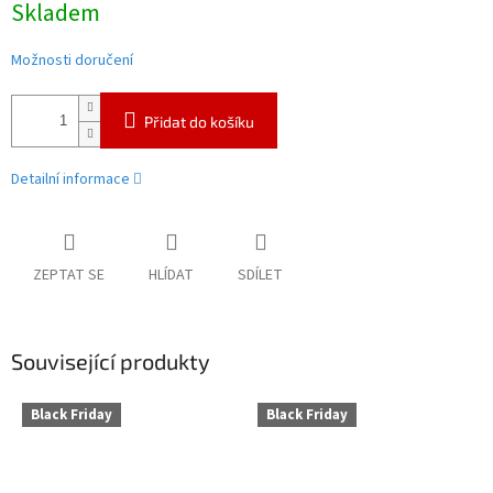
Skladem
cena:
Možnosti doručení
Přidat do košíku
Detailní informace
ZEPTAT SE
HLÍDAT
SDÍLET
Související produkty
Black Friday
Black Friday