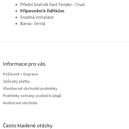
Přední blatník Fast Fender - Crud .
Připevnění k řidítkům
Snadná instalace
Barva : černá
Z
á
p
a
Informace pro vás
t
Poštovné + Doprava
í
Způsoby platby
Všeobecné obchodní podmínky
Podmínky ochrany osobních údajů
Hodnocení obchodu
Často kladené otázky