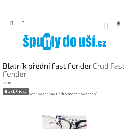
Přejít
na
obsah
NÁKUP
KOŠÍK
Blatník přední Fast Fender
Crud Fast
Fender
9930
Black Friday
Průměrné
Neohodnoceno
Podrobnosti hodnocení
hodnocení
produktu
je
0,0
z
5