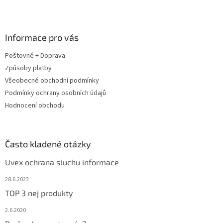
Z
á
p
a
Informace pro vás
t
Poštovné + Doprava
í
Způsoby platby
Všeobecné obchodní podmínky
Podmínky ochrany osobních údajů
Hodnocení obchodu
Často kladené otázky
Uvex ochrana sluchu informace
28.6.2023
TOP 3 nej produkty
2.6.2020