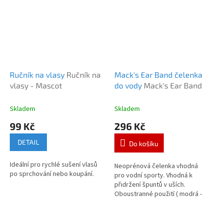
Ručník na vlasy
Ručník na
Mack's Ear Band čelenka
vlasy - Mascot
do vody
Mack's Ear Band
Skladem
Skladem
99 Kč
296 Kč
DETAIL
Do košíku
Ideální pro rychlé sušení vlasů
Neoprénová čelenka vhodná
po sprchování nebo koupání.
pro vodní sporty. Vhodná k
přidržení špuntů v uších.
Oboustranné použití ( modrá -
fialová barva ).