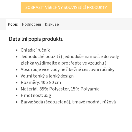
ZOBRAZIT VŠECHNY SOUVISEJÍCÍ PRODUKTY
Popis
Hodnocení
Diskuze
Detailní popis produktu
Chladící ručník
Jednoduché použití ( jednoduše namočte do vody,
zlehka vyždímejte a protřepte ve vzduchu )
Absorbuje více vody než běžné cestovní ručníky
Velmi tenký a lehký design
Rozměry: 40 x 80 cm
Materiál: 85% Polyester, 15% Polyamid
Hmotnost: 35g
Barva: šedá (šedozelená), tmavě modrá , růžová