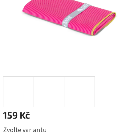
159 Kč
Měrná
Zvolte variantu
cena: