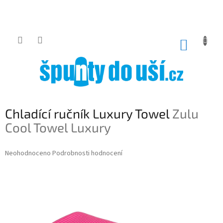
Přejít
na
obsah
NÁKUP
KOŠÍK
Chladící ručník Luxury Towel
Zulu
Cool Towel Luxury
Průměrné
Neohodnoceno
Podrobnosti hodnocení
hodnocení
produktu
je
0,0
z
5
hvězdiček.