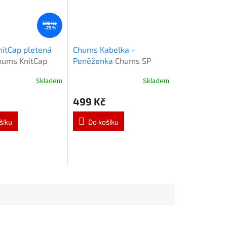
599 Kč
–25 %
itCap pletená
Chums Kabelka -
hums KnitCap
Peněženka
Chums SP
Purse
Skladem
Skladem
499 Kč
šíku
Do košíku