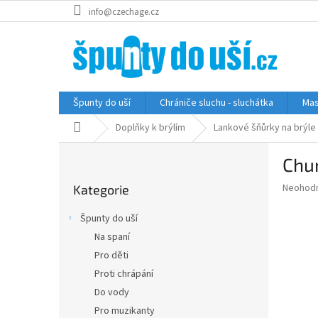
Přejít
info@czechage.cz
na
obsah
Špunty do uší
Chrániče sluchu - sluchátka
Mas
Domů
Doplňky k brýlím
Lankové šňůrky na brýle
P
Chu
o
Přeskočit
s
Průměr
Neohod
Kategorie
kategorie
t
hodnoce
r
produkt
Špunty do uší
a
je
Na spaní
0,0
n
z
Pro děti
n
5
í
Proti chrápání
hvězdič
p
Do vody
a
Pro muzikanty