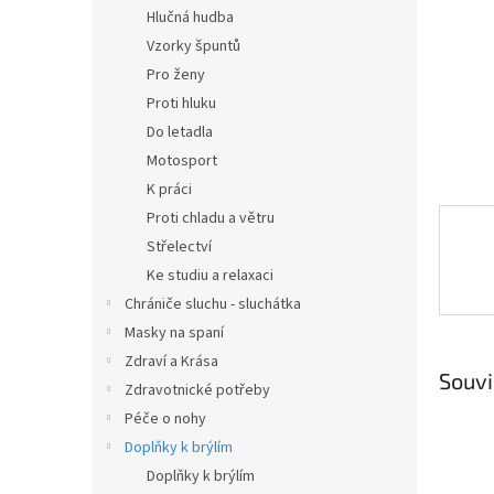
n
Hlučná hudba
e
Vzorky špuntů
l
Pro ženy
Proti hluku
Do letadla
Motosport
K práci
Proti chladu a větru
Střelectví
Ke studiu a relaxaci
Chrániče sluchu - sluchátka
Masky na spaní
Zdraví a Krása
Souvi
Zdravotnické potřeby
Péče o nohy
Doplňky k brýlím
Doplňky k brýlím