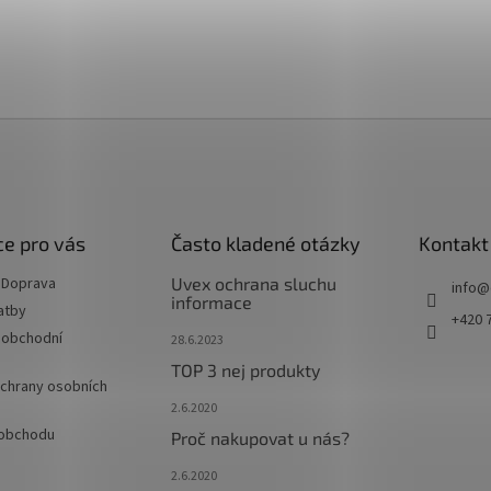
e pro vás
Často kladené otázky
Kontakt
 Doprava
Uvex ochrana sluchu
info
@
informace
atby
+420 
 obchodní
28.6.2023
TOP 3 nej produkty
chrany osobních
2.6.2020
 obchodu
Proč nakupovat u nás?
2.6.2020