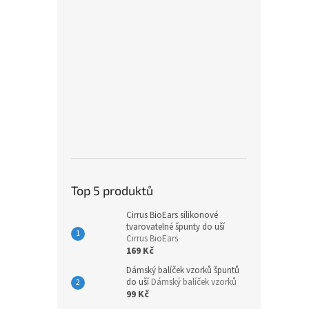
Top 5 produktů
Cirrus BioEars silikonové
tvarovatelné špunty do uší
Cirrus BioEars
169 Kč
Dámský balíček vzorků špuntů
do uší
Dámský balíček vzorků
99 Kč