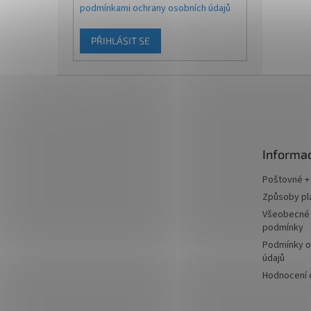
podmínkami ochrany osobních údajů
PŘIHLÁSIT SE
Z
á
p
a
t
Informac
í
Poštovné +
Způsoby pl
Všeobecné
podmínky
Podmínky o
údajů
Hodnocení