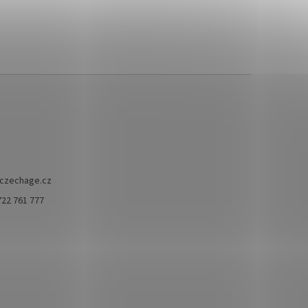
czechage.cz
722 761 777