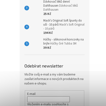
Dávkovač léků denní
Dahlhausen
Dávkovač léků
Dahlhausen
25 Kč
Mack's Original Soft špunty do
uší - 10 párů
Mack's Soft Original
- 10 párů
194 Kč
Háčky - silikonové koncovky na
brýle
Háčky čiré Tubba SM
39 Kč
Odebírat newsletter
Vložte svůj e-mail a my vám budeme
zasílat informace o nových produktech na
našem e-shopu.
E-mail
Vložením e-mailu souhlasíte s