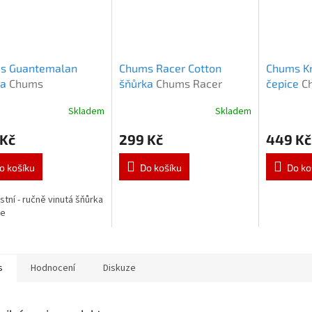
s Guantemalan
Chums Racer Cotton
Chums Kn
ka
Chums
šňůrka
Chums Racer
čepice
C
wound Guantemalan
černá
černá
Skladem
Skladem
 Kč
299 Kč
449 Kč
o košíku
Do košíku
Do ko
stní - ručně vinutá šňůrka
le
s
Hodnocení
Diskuze