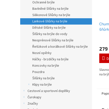
Ochranné brýle
Bavlněné šňůrky na brýle
Silikonové šňůrky na brýle
Lankové šňůrky na brýle
Chum
Dětské šňůrky na brýle
šňůr
Šňůrky na brýle do vody
Hand
Neoprénové šňůrky na brýle
Řetízkové a korálkové šňůrky na brýle
279
Nosní opěrky
D
Háčky - brzdičky na brýle
Koncovky na brýle
Slavno
Pouzdra
na brý
Šňůrky na brýle
Klipy na brýle
Cestovní a sportovní doplňky
Popi
Čurokapy
Značky