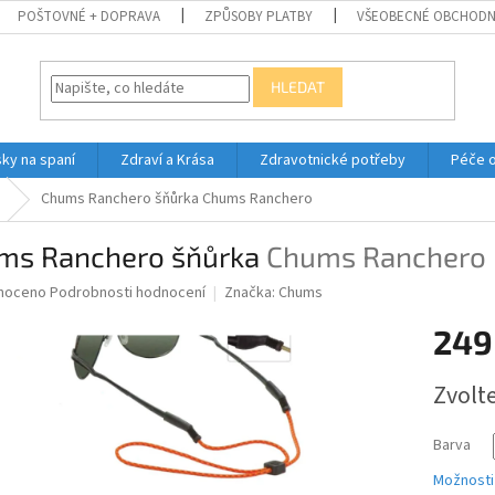
POŠTOVNÉ + DOPRAVA
ZPŮSOBY PLATBY
VŠEOBECNÉ OBCHODN
HLEDAT
ky na spaní
Zdraví a Krása
Zdravotnické potřeby
Péče 
Chums Ranchero šňůrka
Chums Ranchero
ms Ranchero šňůrka
Chums Ranchero
né
noceno
Podrobnosti hodnocení
Značka:
Chums
ní
249
u
Měrná
Zvolt
cena:
ek.
Barva
Možnosti