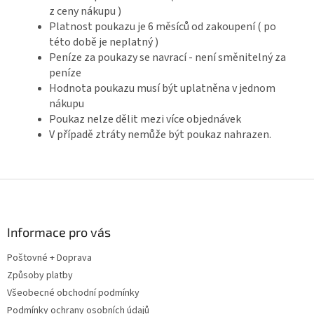
z ceny nákupu )
Platnost poukazu je 6 měsíců od zakoupení ( po
této době je neplatný )
Peníze za poukazy se navrací - není směnitelný za
peníze
Hodnota poukazu musí být uplatněna v jednom
nákupu
Poukaz nelze dělit mezi více objednávek
V případě ztráty nemůže být poukaz nahrazen.
Z
á
p
a
Informace pro vás
t
Poštovné + Doprava
í
Způsoby platby
Všeobecné obchodní podmínky
Podmínky ochrany osobních údajů