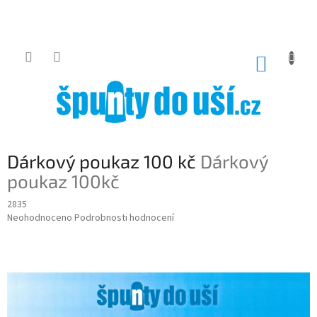
Přejít
na
obsah
NÁKUP
KOŠÍK
Dárkový poukaz 100 kč
Dárkový
poukaz 100kč
2835
Průměrné
Neohodnoceno
Podrobnosti hodnocení
hodnocení
produktu
je
0,0
z
5
hvězdiček.