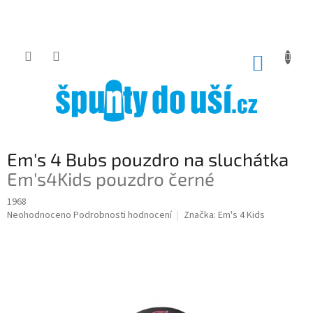
Přejít
na
obsah
NÁKUP
KOŠÍK
Em's 4 Bubs pouzdro na sluchátka
Em's4Kids pouzdro černé
1968
Průměrné
Neohodnoceno
Podrobnosti hodnocení
Značka:
Em's 4 Kids
hodnocení
produktu
je
0,0
z
5
hvězdiček.