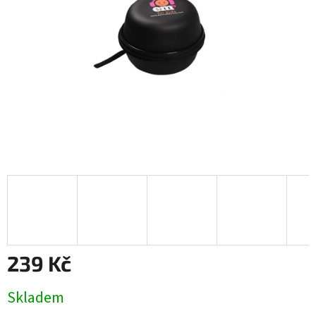
239 Kč
Měrná
Skladem
cena: