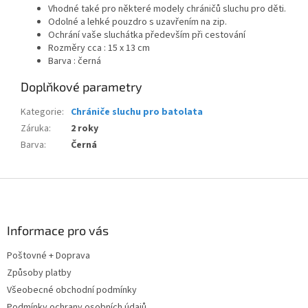
Vhodné také pro některé modely chráničů sluchu pro děti.
Odolné a lehké pouzdro s uzavřením na zip.
Ochrání vaše sluchátka především při cestování
Rozměry cca : 15 x 13 cm
Barva : černá
Doplňkové parametry
Kategorie
:
Chrániče sluchu pro batolata
Záruka
:
2 roky
Barva
:
Černá
Z
á
p
a
Informace pro vás
t
Poštovné + Doprava
í
Způsoby platby
Všeobecné obchodní podmínky
Podmínky ochrany osobních údajů