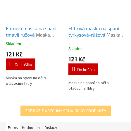
Flitrová maska na spaní
Flitrová maska na spaní
tmavě růžová
Maska
tyrkysová-růžová
Maska
FLITR tm.růžová
FLITR tyrk-růž
Skladem
Průměrné
Skladem
hodnocení
121 Kč
produktu
121 Kč
je
Do košíku
5,0
Do košíku
z
5
Maska na spaní na oči s
Maska na spaní na oči s
hvězdiček.
otáčecími flitry
otáčecími flitry
ZOBRAZIT VŠECHNY SOUVISEJÍCÍ PRODUKTY
Popis
Hodnocení
Diskuze