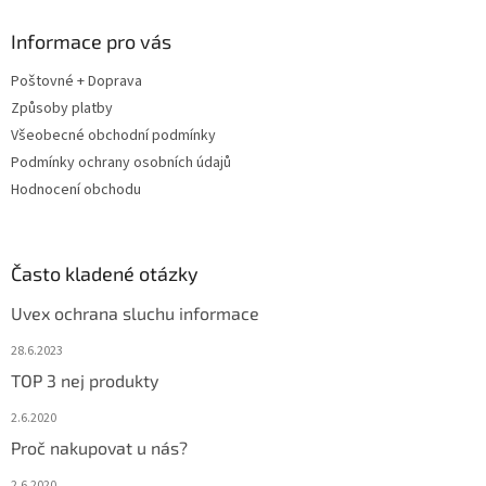
p
a
Informace pro vás
t
Poštovné + Doprava
í
Způsoby platby
Všeobecné obchodní podmínky
Podmínky ochrany osobních údajů
Hodnocení obchodu
Často kladené otázky
Uvex ochrana sluchu informace
28.6.2023
TOP 3 nej produkty
2.6.2020
Proč nakupovat u nás?
2.6.2020