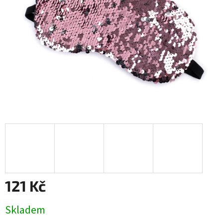
121 Kč
Měrná
Skladem
cena: