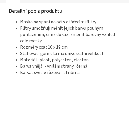
Detailní popis produktu
Maska na spaní na oči s otáčecími flitry
Flitry umožňují měnit jejich barvu pouhým
pohlazením, čímž dokáží změnit barevný vzhled
celé masky.
Rozměry cca : 10 x 19 cm
Stahovací gumička má univerzální velikost
Materiál : plast, polyester , elastan
Barva vnější - vnitřní strany : černá
Barva : světle růžová - stříbrná
Z
á