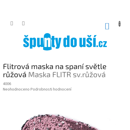
Přejít
na
obsah
NÁKUP
KOŠÍK
Flitrová maska na spaní světle
růžová
Maska FLITR sv.růžová
4006
Průměrné
Neohodnoceno
Podrobnosti hodnocení
hodnocení
produktu
je
0,0
z
5
hvězdiček.