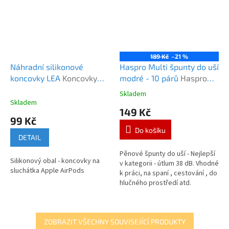
189 Kč
–21 %
Náhradní silikonové
Haspro Multi špunty do uší
koncovky LEA
Koncovky
modré - 10 párů
Haspro
LEA
Multi 10 modré
Skladem
Průměrné
Skladem
hodnocení
149 Kč
produktu
99 Kč
je
Do košíku
5,0
DETAIL
z
5
Pěnové špunty do uší - Nejlepší
Silikonový obal - koncovky na
hvězdiček.
v kategorii - útlum 38 dB. Vhodné
sluchátka Apple AirPods
k práci, na spaní , cestování , do
hlučného prostředí atd.
ZOBRAZIT VŠECHNY SOUVISEJÍCÍ PRODUKTY