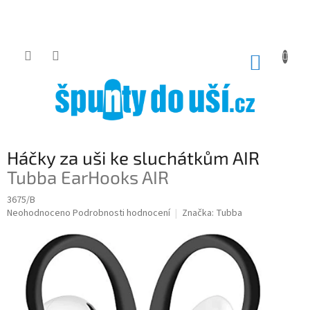
Přejít
na
obsah
NÁKUP
KOŠÍK
Háčky za uši ke sluchátkům AIR
Tubba EarHooks AIR
3675/B
Průměrné
Neohodnoceno
Podrobnosti hodnocení
Značka:
Tubba
hodnocení
produktu
je
0,0
z
5
hvězdiček.