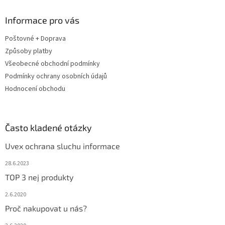
p
a
Informace pro vás
t
Poštovné + Doprava
í
Způsoby platby
Všeobecné obchodní podmínky
Podmínky ochrany osobních údajů
Hodnocení obchodu
Často kladené otázky
Uvex ochrana sluchu informace
28.6.2023
TOP 3 nej produkty
2.6.2020
Proč nakupovat u nás?