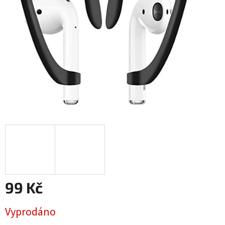
99 Kč
Měrná
Vyprodáno
cena: