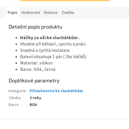
Popis
Hodnocení
Diskuze
Značka
Detailní popis produktu
Háčky za uši ke sluchátkům .
Vhodné při běhání , sportu a práci .
Snadná a rychlá instalace
Balení obsahuje 1 pár ( 2ks háčků)
Material : silikon
Barva : bílá , černá
Doplňkové parametry
Kategorie
:
Přislušenství ke sluchátkům
Záruka
:
2 roky
Barva
:
Bílá
Z
á