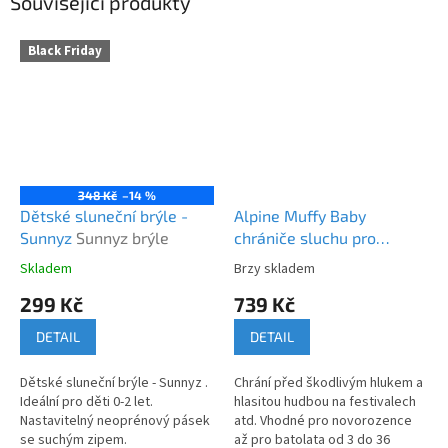
Související produkty
Black Friday
348 Kč
–14 %
Dětské sluneční brýle -
Alpine Muffy Baby
Sunnyz
Sunnyz brýle
chrániče sluchu pro
batolata modré
Alpine
Skladem
Brzy skladem
Průměrné
Průměrné
Muffy Baby modrá
hodnocení
hodnocení
299 Kč
739 Kč
produktu
produktu
je
je
DETAIL
DETAIL
5,0
5,0
z
z
Dětské sluneční brýle - Sunnyz .
Chrání před škodlivým hlukem a
5
5
Ideální pro děti 0-2 let.
hlasitou hudbou na festivalech
hvězdiček.
hvězdiček.
Nastavitelný neoprénový pásek
atd. Vhodné pro novorozence
se suchým zipem.
až pro batolata od 3 do 36