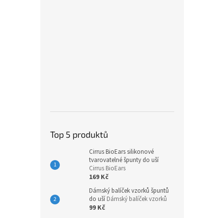
Top 5 produktů
Cirrus BioEars silikonové
tvarovatelné špunty do uší
Cirrus BioEars
169 Kč
Dámský balíček vzorků špuntů
do uší
Dámský balíček vzorků
99 Kč