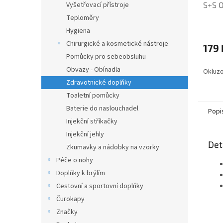
S+S O
Vyšetřovací přístroje
Teploměry
Hygiena
Chirurgické a kosmetické nástroje
179 
Pomůcky pro sebeobsluhu
Obvazy - Obínadla
Okluzo
Zdravotnické doplňky
Toaletní pomůcky
Baterie do naslouchadel
Popi
Injekční stříkačky
Injekční jehly
Det
Zkumavky a nádobky na vzorky
Péče o nohy
Doplňky k brýlím
Cestovní a sportovní doplňky
Čurokapy
Značky