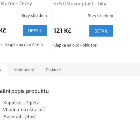
kluzor - černý
S+S Okluzor plast - bílý
Brzy skladem
Brzy skladem
Kč
121 Kč
DETAIL
DETAIL
r - Klapka na oko černá.
Klapka na oko - okluzor.
s
Hodnocení
Diskuze
ailní popis produktu
Kapátko - Pipeta.
Vhodná do uší a očí
Material : plast