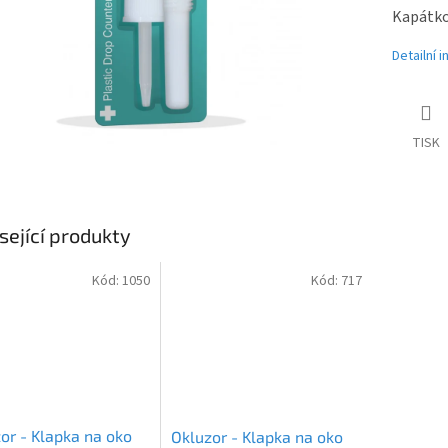
Kapátko
Detailní 
TISK
sející produkty
Kód:
1050
Kód:
717
or - Klapka na oko
Okluzor - Klapka na oko