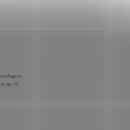
czechage.cz
722 761 777