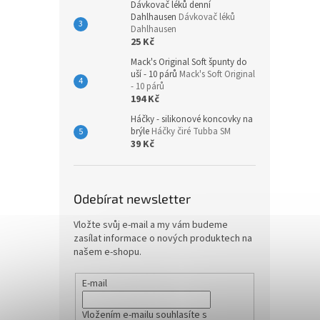
Dávkovač léků denní
Dahlhausen
Dávkovač léků
Dahlhausen
25 Kč
Mack's Original Soft špunty do
uší - 10 párů
Mack's Soft Original
- 10 párů
194 Kč
Háčky - silikonové koncovky na
brýle
Háčky čiré Tubba SM
39 Kč
Odebírat newsletter
Vložte svůj e-mail a my vám budeme
zasílat informace o nových produktech na
našem e-shopu.
E-mail
Vložením e-mailu souhlasíte s