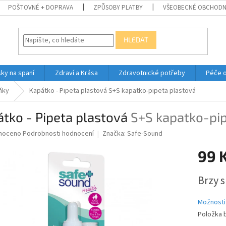
POŠTOVNÉ + DOPRAVA
ZPŮSOBY PLATBY
VŠEOBECNÉ OBCHODN
HLEDAT
ky na spaní
Zdraví a Krása
Zdravotnické potřeby
Péče 
ňky
Kapátko - Pipeta plastová
S+S kapatko-pipeta plastová
tko - Pipeta plastová
S+S kapatko-pip
né
noceno
Podrobnosti hodnocení
Značka:
Safe-Sound
ní
99 
u
Měrná
Brzy 
cena:
ek.
Možnosti
Položka 