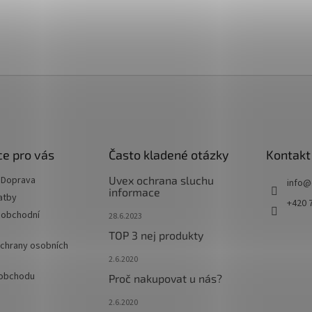
e pro vás
Často kladené otázky
Kontakt
 Doprava
Uvex ochrana sluchu
info
@
informace
atby
+420 
 obchodní
28.6.2023
TOP 3 nej produkty
chrany osobních
2.6.2020
 obchodu
Proč nakupovat u nás?
2.6.2020