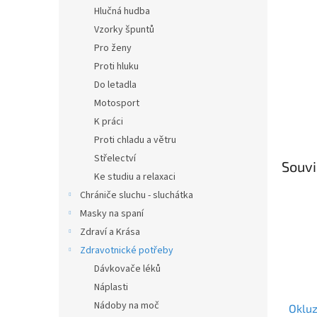
n
Hlučná hudba
e
Vzorky špuntů
l
Pro ženy
Proti hluku
Do letadla
Motosport
K práci
Proti chladu a větru
Střelectví
Souvi
Ke studiu a relaxaci
Chrániče sluchu - sluchátka
Masky na spaní
Zdraví a Krása
Zdravotnické potřeby
Dávkovače léků
Náplasti
Nádoby na moč
Okluz