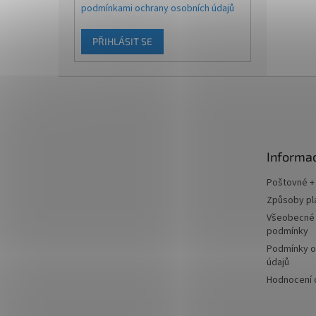
podmínkami ochrany osobních údajů
PŘIHLÁSIT SE
Z
á
p
a
t
Informac
í
Poštovné +
Způsoby pl
Všeobecné
podmínky
Podmínky o
údajů
Hodnocení