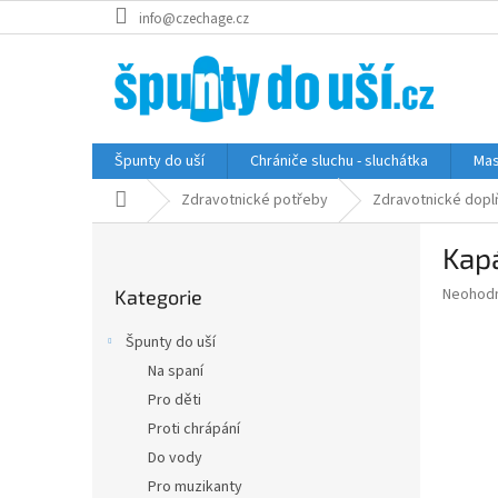
Přejít
info@czechage.cz
na
obsah
Špunty do uší
Chrániče sluchu - sluchátka
Mas
Domů
Zdravotnické potřeby
Zdravotnické dopl
P
Kapá
o
Přeskočit
s
Průměr
Neohod
Kategorie
kategorie
t
hodnoce
r
produkt
Špunty do uší
a
je
Na spaní
0,0
n
z
Pro děti
n
5
í
Proti chrápání
hvězdič
p
Do vody
a
Pro muzikanty