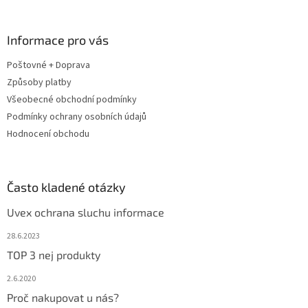
á
p
a
Informace pro vás
t
Poštovné + Doprava
í
Způsoby platby
Všeobecné obchodní podmínky
Podmínky ochrany osobních údajů
Hodnocení obchodu
Často kladené otázky
Uvex ochrana sluchu informace
28.6.2023
TOP 3 nej produkty
2.6.2020
Proč nakupovat u nás?