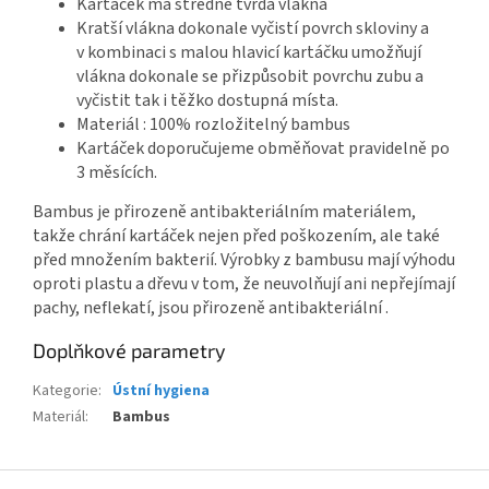
Kartáček má středně tvrdá vlákna
Kratší vlákna dokonale vyčistí povrch skloviny a
v kombinaci s malou hlavicí kartáčku umožňují
vlákna dokonale se přizpůsobit povrchu zubu a
vyčistit tak i těžko dostupná místa.
Materiál : 100% rozložitelný bambus
Kartáček doporučujeme obměňovat pravidelně po
3 měsících.
Bambus je přirozeně antibakteriálním materiálem,
takže chrání kartáček nejen před poškozením, ale také
před množením bakterií. Výrobky z bambusu mají výhodu
oproti plastu a dřevu v tom, že neuvolňují ani nepřejímají
pachy, neflekatí, jsou přirozeně antibakteriální .
Doplňkové parametry
Kategorie
:
Ústní hygiena
Materiál
:
Bambus
Z