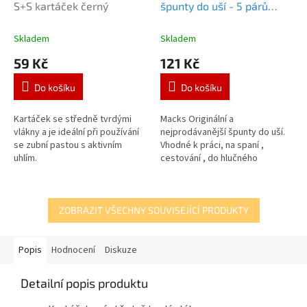
S+S kartáček černý
špunty do uší - 5 párů
Mack's Soft Original 5
párů
Skladem
Skladem
59 Kč
121 Kč
Do košíku
Do košíku
Kartáček se středně tvrdými
Macks Originální a
vlákny a je ideální při používání
nejprodávanější špunty do uší.
se zubní pastou s aktivním
Vhodné k práci, na spaní ,
uhlím.
cestování , do hlučného
prostředí atd . Redukce hluku -
32dB.Balení obsahuje 5 párů
špuntů.
ZOBRAZIT VŠECHNY SOUVISEJÍCÍ PRODUKTY
Popis
Hodnocení
Diskuze
Detailní popis produktu