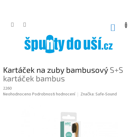
Přejít
na
obsah
NÁKUP
KOŠÍK
Kartáček na zuby bambusový
S+S
kartáček bambus
2260
Průměrné
Neohodnoceno
Podrobnosti hodnocení
Značka:
Safe-Sound
hodnocení
produktu
je
0,0
z
5
hvězdiček.