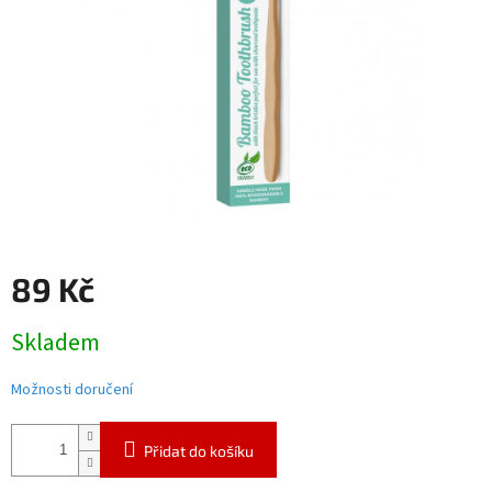
89 Kč
Měrná
Skladem
cena:
Možnosti doručení
Přidat do košíku