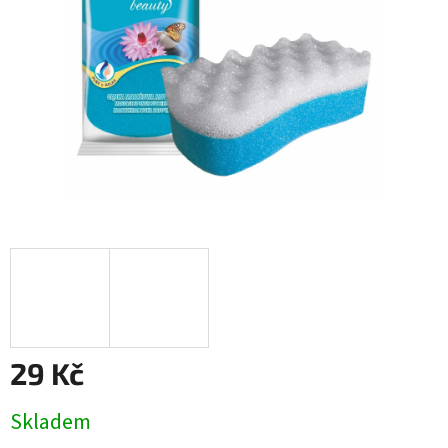
29 Kč
Měrná
Skladem
cena: