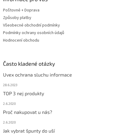
t
Poštovné + Doprava
í
Způsoby platby
Všeobecné obchodní podmínky
Podmínky ochrany osobních údajů
Hodnocení obchodu
Často kladené otázky
Uvex ochrana sluchu informace
28.6.2023
TOP 3 nej produkty
2.6.2020
Proč nakupovat u nás?
2.6.2020
Jak vybrat špunty do uší