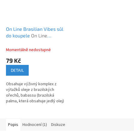
On Line Brasilian Vibes sůl
do koupele
On Line
Brasilian Vibes
Momentálně nedostupné
79 Kč
DETAIL
Obsahuje výživný komplex z
výtažků oleje z brazilských
ořechů, babassu (brazilská
palma, která obsahuje jedlý olej)
a extraktu z guarany
Popis
Hodnocení (1)
Diskuze