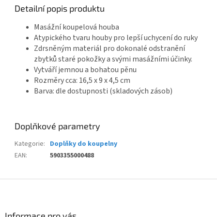
Detailní popis produktu
Masážní koupelová houba
Atypického tvaru houby pro lepší uchycení do ruky
Zdrsněným materiál pro dokonalé odstranění
zbytků staré pokožky a svými masážními účinky.
Vytváří jemnou a bohatou pěnu
Rozměry cca: 16,5 x 9 x 4,5 cm
Barva: dle dostupnosti (skladových zásob)
Doplňkové parametry
Kategorie
:
Doplňky do koupelny
EAN
:
5903355000488
Z
á
p
a
Informace pro vás