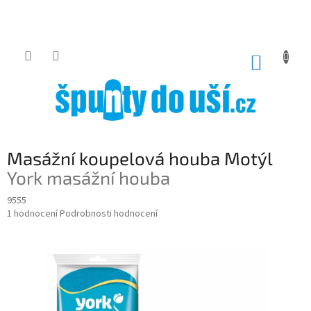
Přejít
na
obsah
NÁKUP
KOŠÍK
Masážní koupelová houba Motýl
York masážní houba
9555
Průměrné
1 hodnocení
Podrobnosti hodnocení
hodnocení
produktu
je
5,0
z
5
hvězdiček.