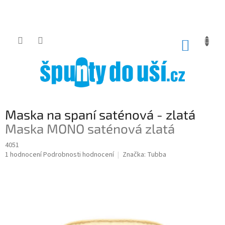
Přejít
na
obsah
NÁKUP
KOŠÍK
Maska na spaní saténová - zlatá
Maska MONO saténová zlatá
4051
Průměrné
1 hodnocení
Podrobnosti hodnocení
Značka:
Tubba
hodnocení
produktu
je
5,0
z
5
hvězdiček.