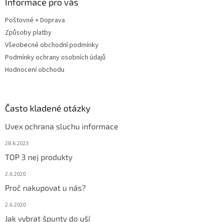
a
Informace pro vás
t
Poštovné + Doprava
í
Způsoby platby
Všeobecné obchodní podmínky
Podmínky ochrany osobních údajů
Hodnocení obchodu
Často kladené otázky
Uvex ochrana sluchu informace
28.6.2023
TOP 3 nej produkty
2.6.2020
Proč nakupovat u nás?
2.6.2020
Jak vybrat špunty do uší