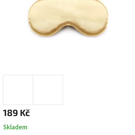
189 Kč
Měrná
Skladem
cena: