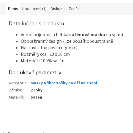
Popis
Hodnocení (1)
Diskuze
Značka
Detailní popis produktu
Velmi příjemná a hebká
saténová maska
na spaní.
Oboustranný design - lze použít oboustranně
Nastavitelná páska ( guma )
Rozměry cca : 20 x 10 cm
Materiál : 100% satén
Doplňkové parametry
Kategorie
:
Masky a škrabošky na oči na spaní
Záruka
:
2 roky
Materiál
:
Satén
Z
á
p