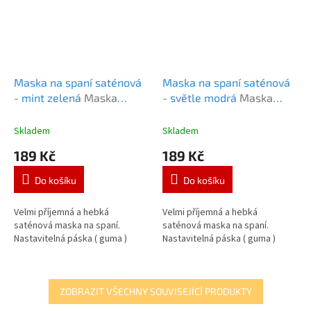
Maska na spaní saténová
Maska na spaní saténová
- mint zelená
Maska
- světle modrá
Maska
MONO saténová mint
MONO saténová světle
zelená
modrá
Skladem
Skladem
189 Kč
189 Kč
Do košíku
Do košíku
Velmi příjemná a hebká
Velmi příjemná a hebká
saténová maska na spaní.
saténová maska na spaní.
Nastavitelná páska ( guma )
Nastavitelná páska ( guma )
ZOBRAZIT VŠECHNY SOUVISEJÍCÍ PRODUKTY