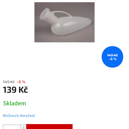
5
hvězdiček.
149 Kč
–6 %
149 Kč
–6 %
139 Kč
Měrná
Skladem
cena:
Možnosti doručení