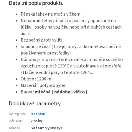
Detailní popis produktu
Pánská láhev na moč s víčkem.
Nenahraditelný při péči o pacienty upoutané na
lůžku , osoby na vozíčku nebo při dlouhých cestách
autě.
Bezpečný proti vylití
Snadno se čistí ( Lze jej omýt a dezinfikovat běžně
používanými prostředky)
Nádobu je možné sterilizovat v atmosféře suchého
vzduchu o teplotě 130°C a v autoklávu v atmosféře
stlačené vodní páry o teplotě 126°C.
Objem : 1200 ml
Materiál: polypropylen
Barva :
mléčná ( nádoba i víčko )
Doplňkové parametry
Kategorie
:
Ostatní
Záruka
:
2 roky
Model
:
Bažant Syntesys