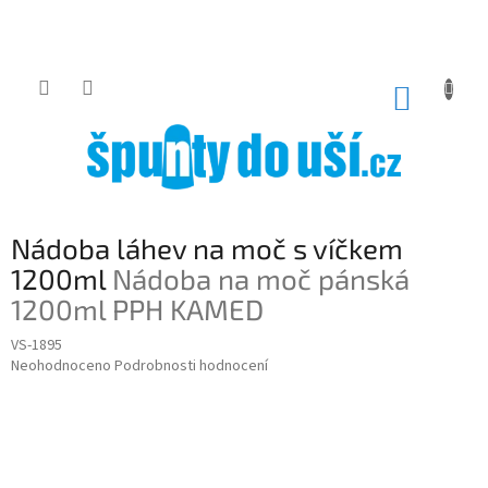
Přejít
na
obsah
NÁKUP
KOŠÍK
Nádoba láhev na moč s víčkem
1200ml
Nádoba na moč pánská
1200ml PPH KAMED
VS-1895
Průměrné
Neohodnoceno
Podrobnosti hodnocení
hodnocení
produktu
je
0,0
z