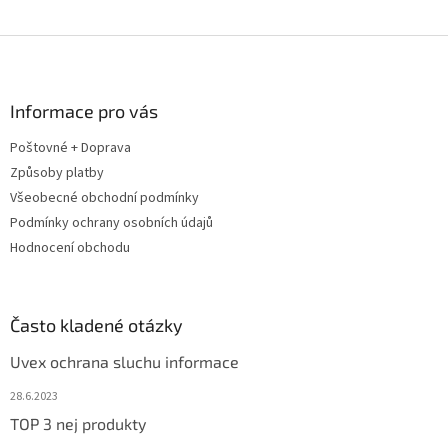
Z
á
p
a
Informace pro vás
t
Poštovné + Doprava
í
Způsoby platby
Všeobecné obchodní podmínky
Podmínky ochrany osobních údajů
Hodnocení obchodu
Často kladené otázky
Uvex ochrana sluchu informace
28.6.2023
TOP 3 nej produkty