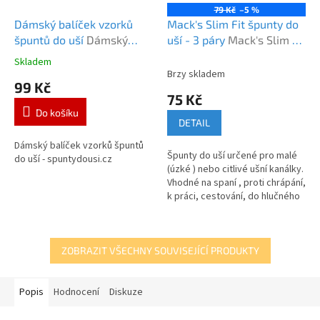
79 Kč
–5 %
Dámský balíček vzorků
Mack's Slim Fit špunty do
špuntů do uší
Dámský
uší - 3 páry
Mack's Slim Fit
balíček vzorků
- 3 páry
Skladem
Průměrné
Brzy skladem
hodnocení
99 Kč
produktu
75 Kč
je
Do košíku
5,0
DETAIL
z
5
Dámský balíček vzorků špuntů
Špunty do uší určené pro malé
hvězdiček.
do uší - spuntydousi.cz
(úzké ) nebo citlivé ušní kanálky.
Vhodné na spaní , proti chrápání,
k práci, cestování, do hlučného
prostředí atd.
ZOBRAZIT VŠECHNY SOUVISEJÍCÍ PRODUKTY
Popis
Hodnocení
Diskuze