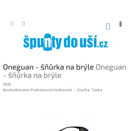
Přejít
na
obsah
NÁKUP
KOŠÍK
Oneguan - šňůrka na brýle
Oneguan
- šňůrka na brýle
9935
Průměrné
Neohodnoceno
Podrobnosti hodnocení
Značka:
Tubba
hodnocení
produktu
je
0,0
z
5
hvězdiček.