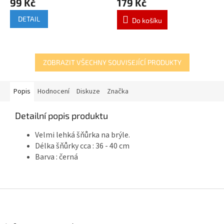
99 Kč
179 Kč
DETAIL
Do košíku
ZOBRAZIT VŠECHNY SOUVISEJÍCÍ PRODUKTY
Popis
Hodnocení
Diskuze
Značka
Detailní popis produktu
Velmi lehká šňůrka na brýle.
Délka šňůrky cca : 36 - 40 cm
Barva : černá
Z
á
p