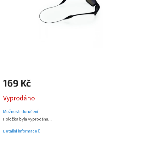
169 Kč
Měrná
Vyprodáno
cena:
Možnosti doručení
Položka byla vyprodána…
Detailní informace