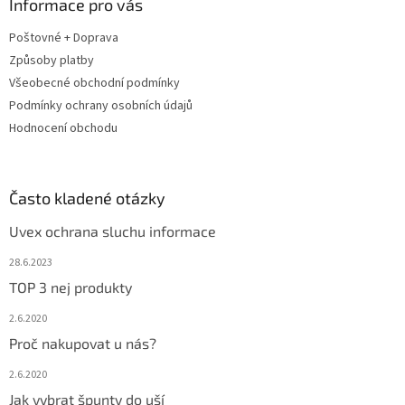
a
Informace pro vás
t
Poštovné + Doprava
í
Způsoby platby
Všeobecné obchodní podmínky
Podmínky ochrany osobních údajů
Hodnocení obchodu
Často kladené otázky
Uvex ochrana sluchu informace
28.6.2023
TOP 3 nej produkty
2.6.2020
Proč nakupovat u nás?
2.6.2020
Jak vybrat špunty do uší