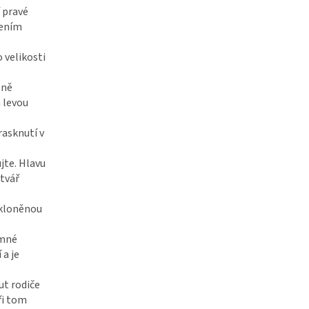
í pravé
čením
 velikosti
sně
a levou
rasknutí v
jte. Hlavu
 tvář
 ukloněnou
emné
 a je
ut rodiče
ři tom