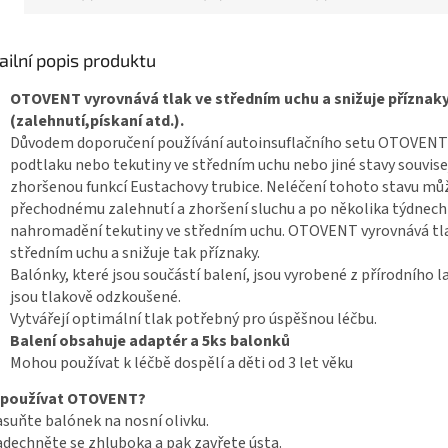
ailní popis produktu
OTOVENT vyrovnává tlak ve středním uchu a snižuje příznak
(zalehnutí,pískaní atd.).
Důvodem doporučení používání autoinsuflačního setu OTOVENT 
podtlaku nebo tekutiny ve středním uchu nebo jiné stavy souvisej
zhoršenou funkcí Eustachovy trubice. Neléčení tohoto stavu můž
přechodnému zalehnutí a zhoršení sluchu a po několika týdnech
nahromadění tekutiny ve středním uchu. OTOVENT vyrovnává tl
středním uchu a snižuje tak příznaky.
Balónky, které jsou součástí balení, jsou vyrobené z přírodního l
jsou tlakově odzkoušené.
Vytvářejí optimální tlak potřebný pro úspěšnou léčbu.
Balení obsahuje adaptér a 5ks balonků
Mohou používat k léčbě dospělí a děti od 3 let věku
 používat OTOVENT?
asuňte balónek na nosní olivku.
adechněte se zhluboka a pak zavřete ústa.