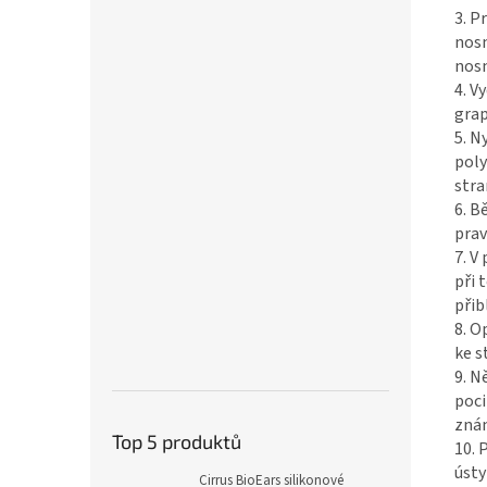
3. P
nosn
nosn
4. V
grap
5. N
poly
stra
6. B
prav
7. V
při 
přib
8. O
ke s
9. N
poci
znám
Top 5 produktů
10. 
ústy
Cirrus BioEars silikonové