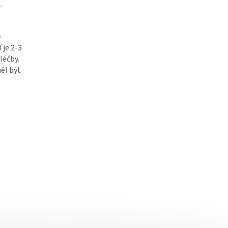
.
e
 je 2-3
léčby.
ěl být