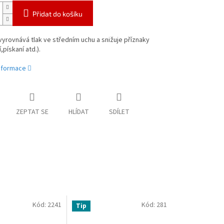
Přidat do košíku
yrovnává tlak ve středním uchu a snižuje příznaky
,pískaní atd.).
informace
ZEPTAT SE
HLÍDAT
SDÍLET
Kód:
2241
Kód:
281
Tip