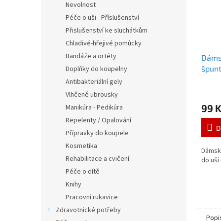
Nevolnost
Péče o uši - Příslušenství
Přislušenství ke sluchátkům
Chladivé-hřejivé pomůcky
Bandáže a ortéty
Dámsk
špunt
Doplňky do koupelny
balíč
Antibakteriální gely
Průmě
Vlhčené ubrousky
hodno
99 
Manikúra - Pedikúra
produ
je
Repelenty / Opalování
5,0
D
Přípravky do koupele
z
5
Kosmetika
Dámský
hvězdi
Rehabilitace a cvičení
do uší
Péče o dítě
Knihy
Pracovní rukavice
Zdravotnické potřeby
Popi