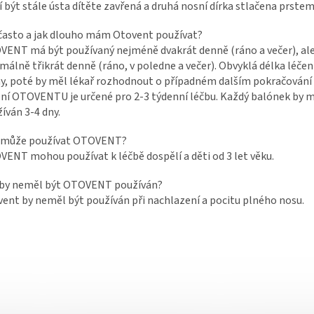
 být stále ústa dítěte zavřená a druhá nosní dírka stlačena prstem
často a jak dlouho mám Otovent používat?
ENT má být používaný nejméně dvakrát denně (ráno a večer), al
málně třikrát denně (ráno, v poledne a večer). Obvyklá délka léčení
y, poté by měl lékař rozhodnout o případném dalším pokračování 
ní OTOVENTU je určené pro 2-3 týdenní léčbu. Každý balónek by m
íván 3-4 dny.
 může používat OTOVENT?
ENT mohou používat k léčbě dospělí a děti od 3 let věku.
 by neměl být OTOVENT používán?
ent by neměl být používán při nachlazení a pocitu plného nosu.