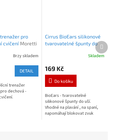
trenažer pro
Cirrus BioEars silikonové
í cvičení
Moretti
tvarovatelné špunty do
Další
produkt
n - RespiPro
uší
Cirrus BioEars
Brzy skladem
Skladem
Průměrné
hodnocení
169 Kč
produktu
DETAIL
je
5,0
Do košíku
plícní trenažer
z
 pro dechová -
5
BioEars - tvarovatelné
cvičení.
hvězdiček.
silikonové špunty do uší.
Vhodné na plavání , na spaní,
napomáhají blokovat zvuk
chrápání, do hlučného
prostředí atd.