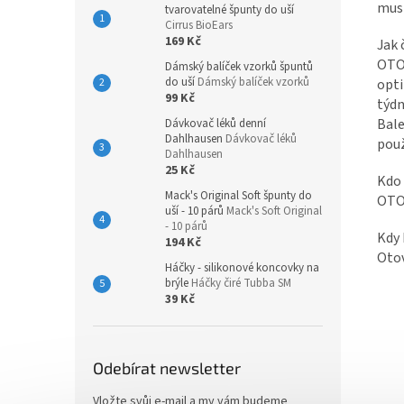
musí
tvarovatelné špunty do uší
Cirrus BioEars
169 Kč
Jak 
OTOV
Dámský balíček vzorků špuntů
do uší
Dámský balíček vzorků
opti
99 Kč
týdn
Bale
Dávkovač léků denní
Dahlhausen
Dávkovač léků
použ
Dahlhausen
25 Kč
Kdo
Mack's Original Soft špunty do
OTOV
uší - 10 párů
Mack's Soft Original
- 10 párů
Kdy
194 Kč
Otov
Háčky - silikonové koncovky na
brýle
Háčky čiré Tubba SM
39 Kč
Odebírat newsletter
Vložte svůj e-mail a my vám budeme