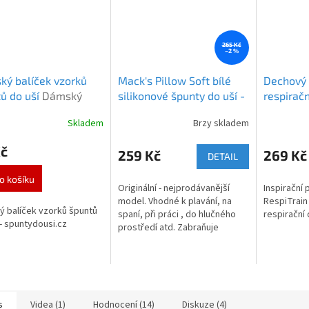
265 Kč
–2 %
ý balíček vzorků
Mack's Pillow Soft bílé
Dechový 
ů do uší
Dámský
silikonové špunty do uší -
respiračn
ek vzorků
6 párů
Mack's Pillow Soft
RespiTrai
Skladem
Brzy skladem
rné
Průměrné
Průměrné
6 bílá
cení
hodnocení
hodnocení
Kč
ktu
produktu
produktu
259 Kč
269 Kč
DETAIL
je
je
5,0
5,0
o košíku
Originální - nejprodávanější
Inspirační 
z
z
model. Vhodné k plavání, na
RespiTrain
5
5
 balíček vzorků špuntů
spaní, při práci , do hlučného
respirační 
ček.
hvězdiček.
hvězdiček.
 - spuntydousi.cz
prostředí atd. Zabraňuje
problému tzv. plaveckého
ucha.Pomáhá zmírnit
nepříjemné pocity...
s
Videa (1)
Hodnocení (14)
Diskuze (4)