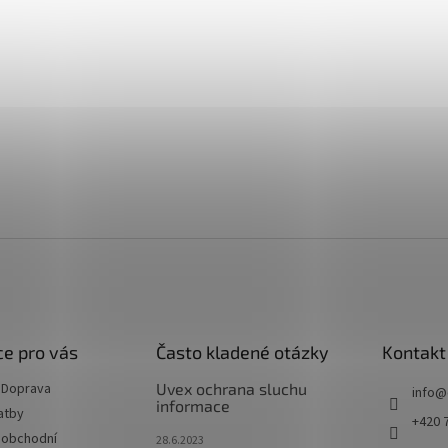
e pro vás
Často kladené otázky
Kontakt
 Doprava
Uvex ochrana sluchu
info
@
informace
atby
+420 
 obchodní
28.6.2023