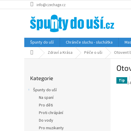
Přejít
info@czechage.cz
na
obsah
Špunty do uší
Chrániče sluchu - sluchátka
Mas
Domů
Zdraví a Krása
Péče o uši
Otovent b
P
Otov
o
Přeskočit
s
Kategorie
kategorie
t
Tip
P
1
r
h
Špunty do uší
a
p
Na spaní
je
n
5,
Pro děti
n
z
í
Proti chrápání
5
p
Do vody
hv
a
Pro muzikanty