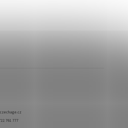
czechage.cz
722 761 777