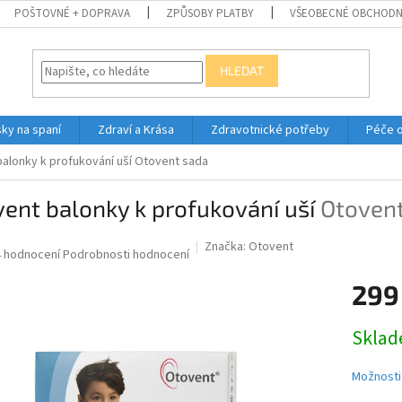
POŠTOVNÉ + DOPRAVA
ZPŮSOBY PLATBY
VŠEOBECNÉ OBCHODN
HLEDAT
ky na spaní
Zdraví a Krása
Zdravotnické potřeby
Péče 
alonky k profukování uší
Otovent sada
ent balonky k profukování uší
Otoven
Značka:
Otovent
růměrné
4 hodnocení
Podrobnosti hodnocení
odnocení
299
roduktu
0
Měrná
Skla
cena:
ězdiček.
Možnosti