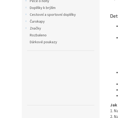
Péče o nohy
Doplňky k brýlím
Cestovní a sportovní doplňky
Det
Čurokapy
Značky
Rozbaleno
Dárkové poukazy
Jak
1. N
2. N