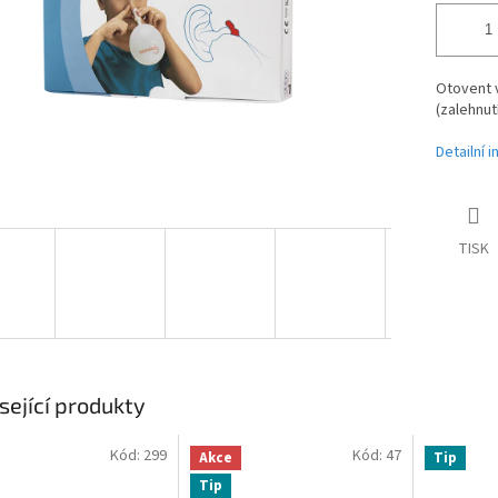
Otovent v
(zalehnutí
Detailní 
TISK
sející produkty
Kód:
299
Kód:
47
Akce
Tip
Tip