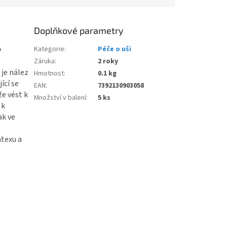
Doplňkové parametry
Kategorie
:
Péče o uši
y
Záruka
:
2 roky
je nález
Hmotnost
:
0.1 kg
ící se
EAN
:
7392130903058
e vést k
Množství v balení
:
5 ks
 k
ak ve
atexu a