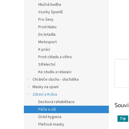
n
Hlučná hudba
e
Vzorky špuntů
l
Pro ženy
Proti hluku
Do letadla
Motosport
K práci
Proti chladu a větru
Střelectví
Ke studiu a relaxaci
Chrániče sluchu - sluchátka
Masky na spaní
Zdraví a Krása
Dechová rehabilitace
Souvi
Péče o uši
Ústní hygiena
Tip
Pleťové masky