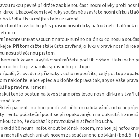
ravou rukou pevně přidržte zaoblenou část nosní olivky proti nosn
í dírce. Ukazovákem levé ruky současně uzavřete nosní dírku stla
ího křídla. Ústa mějte stále uzavřená.
ydechnutím vzduchu přes pravou nosní dírky nafoukněte balónek do
efruitu.
yní nechte unikat vzduch z nafouknutého balónku do nosu a souča
kejte. Při tom držte stále ústa zavřená, olivku v pravé nosní dírce 
nu nosu stlačenou prstem.
ěhem nafukování a vyfukování můžete pocítit zvýšení tlaku nebo p
ém uchu. To je známka správného postupu.
 případě, že uvedené příznaky v uchu nepocítíte, celý postup zopaku
tom nakloňte lehce vpřed a ukloňte doprava tak, aby se Vaše pravá
lížila pravému rameni.
pakuj tento postup na levé straně přes levou nosní dírku a s tváří
traně levé.
ěkteří pacienti mohou pociťovat během nafukování v uchu nepříj
ty. Tento počáteční pocit se při opakovaných nafouknutích zmenší
kou toho, že dochází k provzdušnění středního ucha.
Pokud dítě neumí nafouknout balónek nosem, mohou jej nafoukno
 a nechají vzduch unikat nosem za současného polykání (bod. 5). P