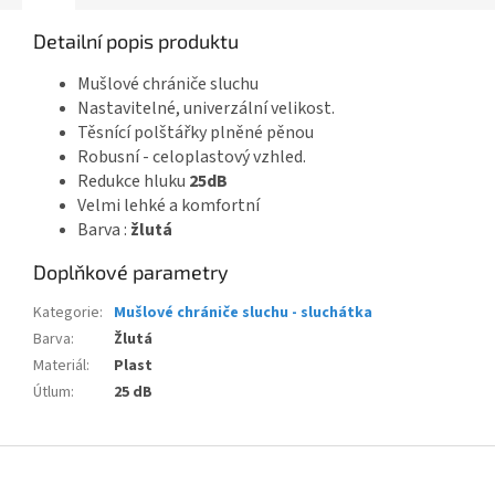
Detailní popis produktu
Mušlové chrániče sluchu
Nastavitelné, univerzální velikost.
Těsnící polštářky plněné pěnou
Robusní - celoplastový vzhled.
Redukce hluku
25dB
Velmi lehké a komfortní
Barva :
žlutá
Doplňkové parametry
Kategorie
:
Mušlové chrániče sluchu - sluchátka
Barva
:
Žlutá
Materiál
:
Plast
Útlum
:
25 dB
Z
á