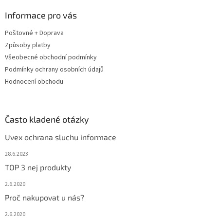
p
a
Informace pro vás
t
Poštovné + Doprava
í
Způsoby platby
Všeobecné obchodní podmínky
Podmínky ochrany osobních údajů
Hodnocení obchodu
Často kladené otázky
Uvex ochrana sluchu informace
28.6.2023
TOP 3 nej produkty
2.6.2020
Proč nakupovat u nás?
2.6.2020