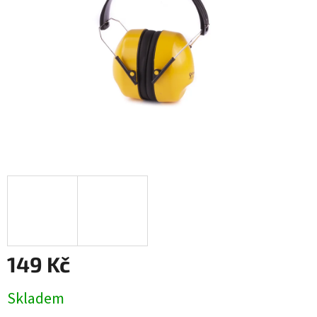
149 Kč
Měrná
Skladem
cena: