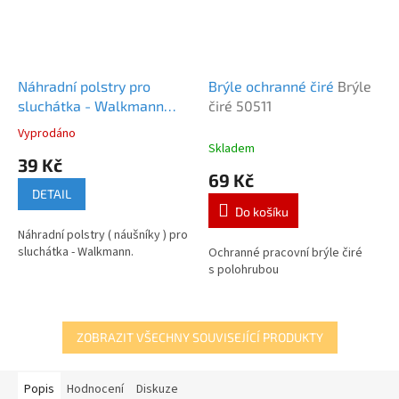
Náhradní polstry pro
Brýle ochranné čiré
Brýle
sluchátka - Walkmann
čiré 50511
Náhradní polstry
Vyprodáno
Průměrné
walkmann
Skladem
hodnocení
39 Kč
produktu
69 Kč
je
DETAIL
5,0
Do košíku
z
Náhradní polstry ( náušníky ) pro
5
sluchátka - Walkmann.
Ochranné pracovní brýle čiré
hvězdiček.
s polohrubou
ZOBRAZIT VŠECHNY SOUVISEJÍCÍ PRODUKTY
Popis
Hodnocení
Diskuze