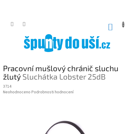
Přejít
na
obsah
NÁKUP
KOŠÍK
Pracovní mušlový chránič sluchu
žlutý
Sluchátka Lobster 25dB
3714
Průměrné
Neohodnoceno
Podrobnosti hodnocení
hodnocení
produktu
je
0,0
z
5
hvězdiček.