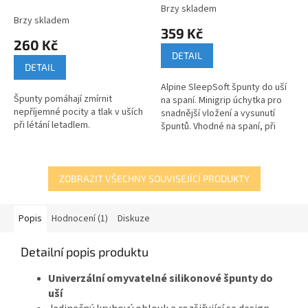
SleepSoft New
Brzy skladem
Průměrné
Brzy skladem
hodnocení
359 Kč
produktu
260 Kč
je
DETAIL
5,0
DETAIL
z
Alpine SleepSoft špunty do uší
5
Špunty pomáhají zmírnit
na spaní. Minigrip úchytka pro
hvězdiček.
nepříjemné pocity a tlak v uších
snadnější vložení a vysunutí
při létání letadlem.
špuntů. Vhodné na spaní, při
čtení a studiu, napomáhají
blokovat zvuk chrápání.
ZOBRAZIT VŠECHNY SOUVISEJÍCÍ PRODUKTY
Popis
Hodnocení (1)
Diskuze
Detailní popis produktu
Univerzální omyvatelné silikonové špunty do
uší