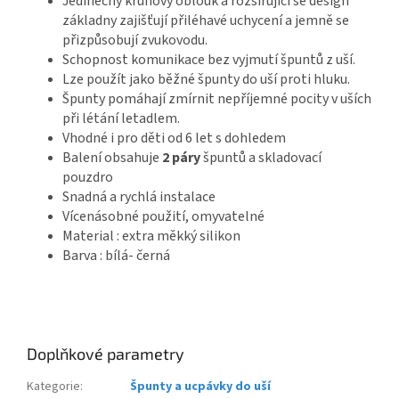
Jedinečný kruhový oblouk a rozšiřující se design
základny zajišťují přiléhavé uchycení a jemně se
přizpůsobují zvukovodu.
Schopnost komunikace bez vyjmutí špuntů z uší.
Lze použít jako běžné špunty do uší proti hluku.
Špunty pomáhají zmírnit nepříjemné pocity v uších
při létání letadlem.
Vhodné i pro děti od 6 let s dohledem
Balení obsahuje
2 páry
špuntů a skladovací
pouzdro
Snadná a rychlá instalace
Vícenásobné použití, omyvatelné
Material : extra měkký silikon
Barva : bílá- černá
Doplňkové parametry
Kategorie
:
Špunty a ucpávky do uší