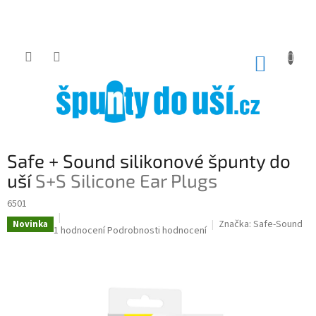
Přejít
na
obsah
NÁKUP
KOŠÍK
Safe + Sound silikonové špunty do
uší
S+S Silicone Ear Plugs
6501
Značka:
Safe-Sound
Novinka
Průměrné
1 hodnocení
Podrobnosti hodnocení
hodnocení
produktu
je
5,0
z
5