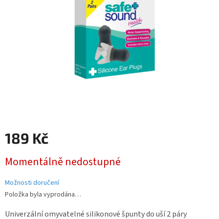
hvězdiček.
189 Kč
Měrná
Momentálně nedostupné
cena:
Možnosti doručení
Položka byla vyprodána…
Univerzální omyvatelné silikonové špunty do uší 2 páry