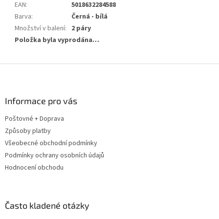
EAN
:
5018632284588
Barva
:
Černá - bílá
Množství v balení
:
2 páry
Položka byla vyprodána…
Z
á
p
a
Informace pro vás
t
Poštovné + Doprava
í
Způsoby platby
Všeobecné obchodní podmínky
Podmínky ochrany osobních údajů
Hodnocení obchodu
Často kladené otázky