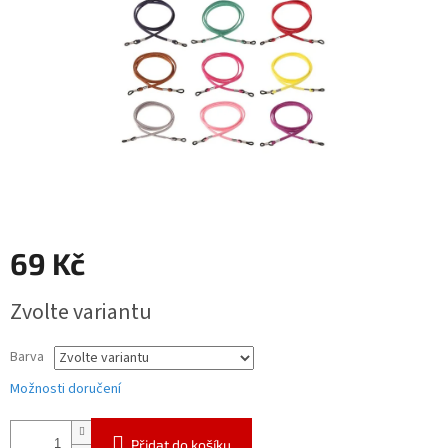
69 Kč
Měrná
Zvolte variantu
cena:
Barva
Možnosti doručení
Přidat do košíku