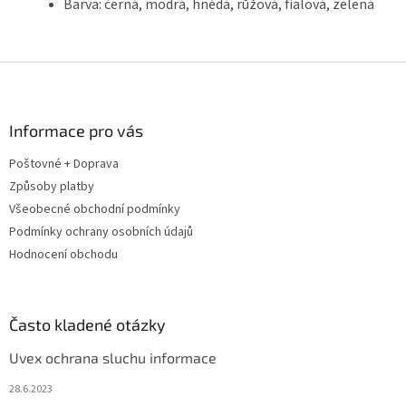
Barva: černá, modrá, hnědá, růžová, fialová, zelená
Z
á
p
a
Informace pro vás
t
Poštovné + Doprava
í
Způsoby platby
Všeobecné obchodní podmínky
Podmínky ochrany osobních údajů
Hodnocení obchodu
Často kladené otázky
Uvex ochrana sluchu informace
28.6.2023