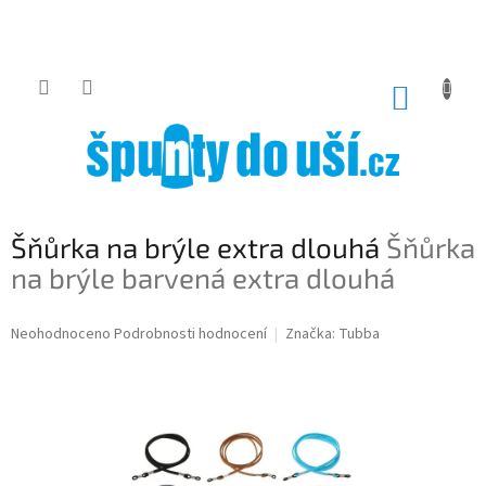
Přejít
na
obsah
NÁKUP
KOŠÍK
Šňůrka na brýle extra dlouhá
Šňůrka
na brýle barvená extra dlouhá
Průměrné
Neohodnoceno
Podrobnosti hodnocení
Značka:
Tubba
hodnocení
produktu
je
0,0
z
5
hvězdiček.