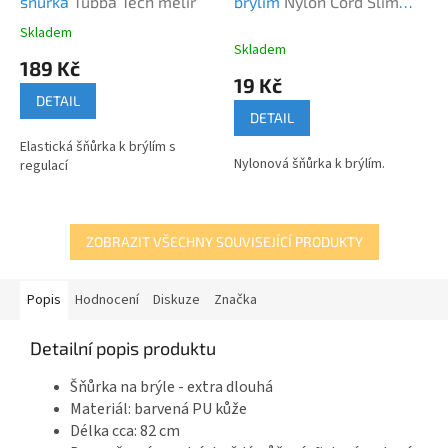
šńůrka
Tubba Tech melír
brýlím
Nylon Cord Slim
šňůrka
Skladem
Průměrné
Skladem
hodnocení
189 Kč
produktu
19 Kč
je
DETAIL
5,0
DETAIL
z
Elastická šňůrka k brýlím s
5
Nylonová šňůrka k brýlím.
regulací
hvězdiček.
ZOBRAZIT VŠECHNY SOUVISEJÍCÍ PRODUKTY
Popis
Hodnocení
Diskuze
Značka
Detailní popis produktu
Šňůrka na brýle - extra dlouhá
Materiál: barvená PU kůže
Délka cca: 82 cm