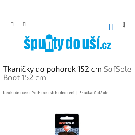
Přejít
na
obsah
NÁKUP
KOŠÍK
Tkaničky do pohorek 152 cm
SofSole
Boot 152 cm
Průměrné
Neohodnoceno
Podrobnosti hodnocení
Značka:
SofSole
hodnocení
produktu
je
0,0
z
5
hvězdiček.