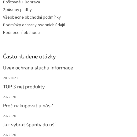
Poštovné + Doprava
í
Způsoby platby
Všeobecné obchodní podmínky
Podmínky ochrany osobních údajů
Hodnocení obchodu
Často kladené otázky
Uvex ochrana sluchu informace
28.6.2023
TOP 3 nej produkty
2.6.2020
Proč nakupovat u nás?
2.6.2020
Jak vybrat špunty do uší
2.6.2020