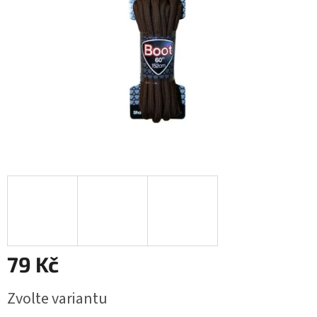
79 Kč
Měrná
Zvolte variantu
cena: