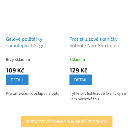
Gelové polštářky
Protiskluzové tkaničky
samolepicí
124 gel.
SofSole Non-Slip laces
polštářky samolepící
Brzy skladem
Skladem
109 Kč
129 Kč
DETAIL
DETAIL
Pro změkčení došlapu na patu.
Tyhle protiskluzové tkaničky se
Vám nerozvážou !
ZOBRAZIT VŠECHNY SOUVISEJÍCÍ PRODUKTY