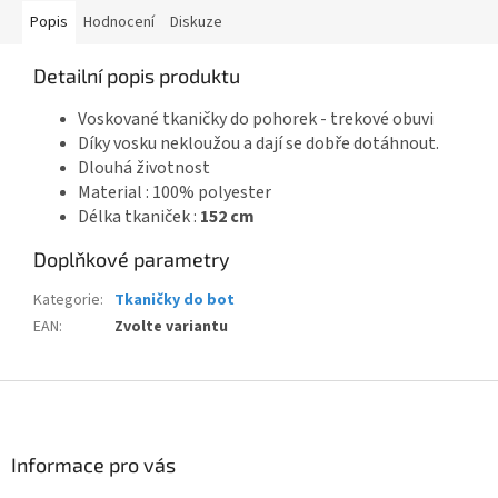
Popis
Hodnocení
Diskuze
Detailní popis produktu
Voskované tkaničky do pohorek - trekové obuvi
Díky vosku nekloužou a dají se dobře dotáhnout.
Dlouhá životnost
Material : 100% polyester
Délka tkaniček :
152 cm
Doplňkové parametry
Kategorie
:
Tkaničky do bot
EAN
:
Zvolte variantu
Z
á
p
a
Informace pro vás
t