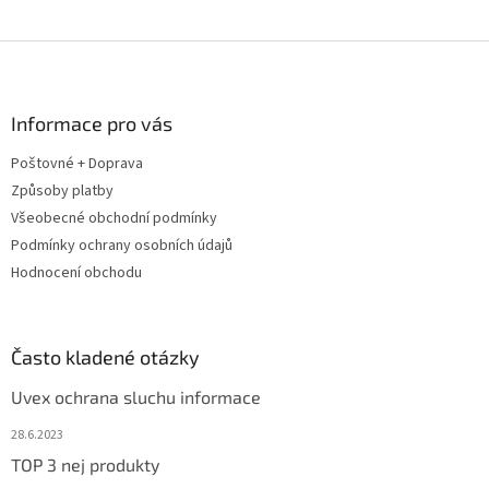
Z
á
p
a
Informace pro vás
t
Poštovné + Doprava
í
Způsoby platby
Všeobecné obchodní podmínky
Podmínky ochrany osobních údajů
Hodnocení obchodu
Často kladené otázky
Uvex ochrana sluchu informace
28.6.2023
TOP 3 nej produkty