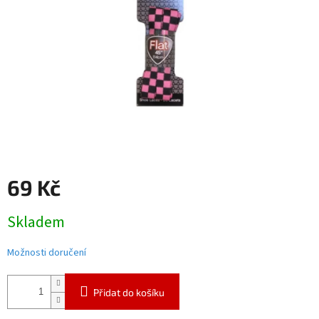
69 Kč
Měrná
Skladem
cena:
Možnosti doručení
Přidat do košíku