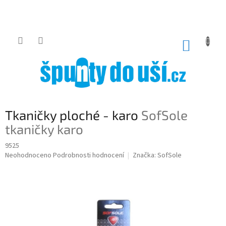
Přejít
na
obsah
NÁKUP
KOŠÍK
Tkaničky ploché - karo
SofSole
tkaničky karo
9525
Průměrné
Neohodnoceno
Podrobnosti hodnocení
Značka:
SofSole
hodnocení
produktu
je
0,0
z
5
hvězdiček.