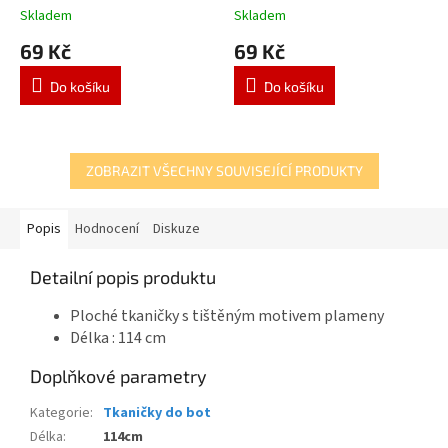
Skladem
Skladem
69 Kč
69 Kč
Do košíku
Do košíku
ZOBRAZIT VŠECHNY SOUVISEJÍCÍ PRODUKTY
Popis
Hodnocení
Diskuze
Detailní popis produktu
Ploché tkaničky s tištěným motivem plameny
Délka : 114 cm
Doplňkové parametry
Kategorie
:
Tkaničky do bot
Délka
:
114cm