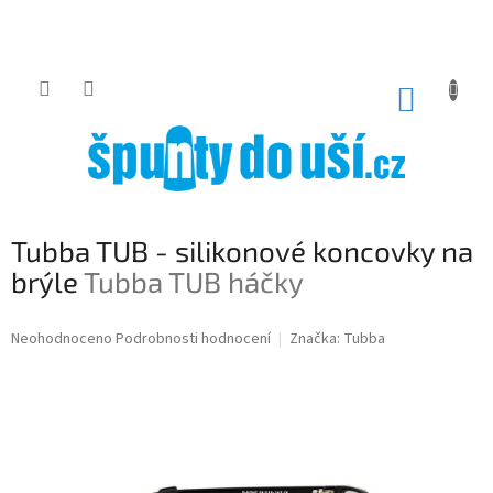
Přejít
na
obsah
NÁKUP
KOŠÍK
Tubba TUB - silikonové koncovky na
brýle
Tubba TUB háčky
Průměrné
Neohodnoceno
Podrobnosti hodnocení
Značka:
Tubba
hodnocení
produktu
je
0,0
z
5
hvězdiček.