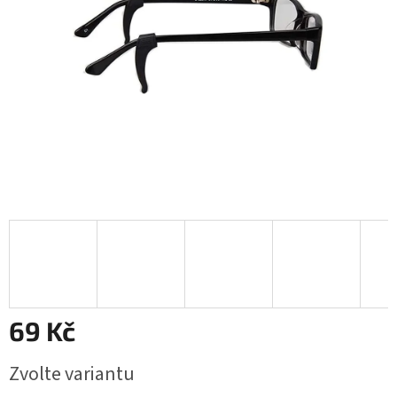
69 Kč
Měrná
Zvolte variantu
cena: