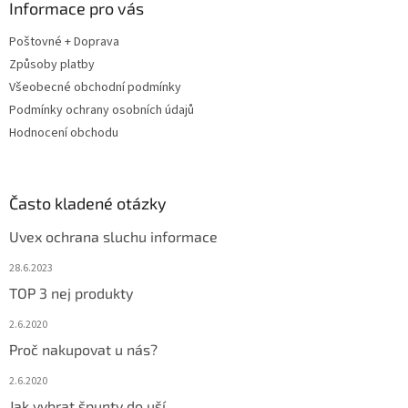
a
Informace pro vás
t
Poštovné + Doprava
í
Způsoby platby
Všeobecné obchodní podmínky
Podmínky ochrany osobních údajů
Hodnocení obchodu
Často kladené otázky
Uvex ochrana sluchu informace
28.6.2023
TOP 3 nej produkty
2.6.2020
Proč nakupovat u nás?
2.6.2020
Jak vybrat špunty do uší