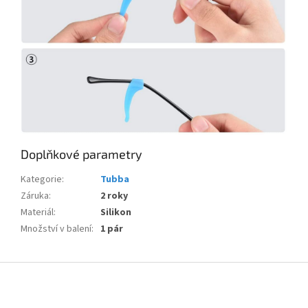
Doplňkové parametry
Kategorie
:
Tubba
Záruka
:
2 roky
Materiál
:
Silikon
Množství v balení
:
1 pár
Z
á
p