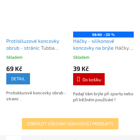
56 Kč
–30 %
Protiskluzové koncovky
Háčky - silikonové
obrub - stránic
Tubba
koncovky na brýle
Háčky
protiskluzové koncovky
čiré Tubba SM
Skladem
Skladem
Průměrné
Průměrné
hodnocení
hodnocení
69 Kč
39 Kč
produktu
produktu
je
je
DETAIL
Do košíku
5,0
5,0
z
z
Protiskluzové koncovky obrub -
5
5
Padají Vám brýle při sportu nebo
stranic .
hvězdiček.
hvězdiček.
při běžném používání ?
ZOBRAZIT VŠECHNY SOUVISEJÍCÍ PRODUKTY