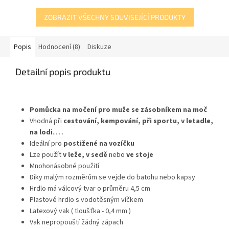
ZOBRAZIT VŠECHNY SOUVISEJÍCÍ PRODUKTY
Popis
Hodnocení (8)
Diskuze
Detailní popis produktu
Pomůcka na močení pro muže se zásobníkem na moč
Vhodná při
cestování, kempování, při sportu, v letadle,
na lodi
... . .
Ideální pro
postižené na vozíčku
Lze použít
v leže,
v sedě
nebo
ve stoje
Mnohonásobné použití
Díky malým rozměrům se vejde do batohu nebo kapsy
Hrdlo má válcový tvar o průměru 4,5 cm
Plastové hrdlo s vodotěsným víčkem
Latexový vak ( tloušťka - 0,4 mm )
Vak nepropouští žádný zápach