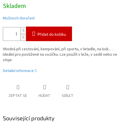
Měrná
Skladem
cena:
Možnosti doručení
Přidat do košíku
Vhodná při cestování, kempování, při sportu, v letadle, na lodi... . .
Ideální pro postižené na vozíčku. Lze použít v leže, v sedě nebo ve
stoje.
Detailní informace
ZEPTAT SE
HLÍDAT
SDÍLET
Související produkty