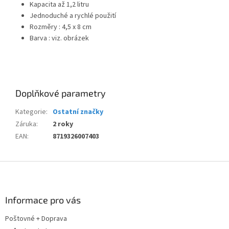
Kapacita až 1,2 litru
Jednoduché a rychlé použití
Rozměry : 4,5 x 8 cm
Barva : viz. obrázek
Doplňkové parametry
Kategorie
:
Ostatní značky
Záruka
:
2 roky
EAN
:
8719326007403
Z
á
p
a
Informace pro vás
t
Poštovné + Doprava
í