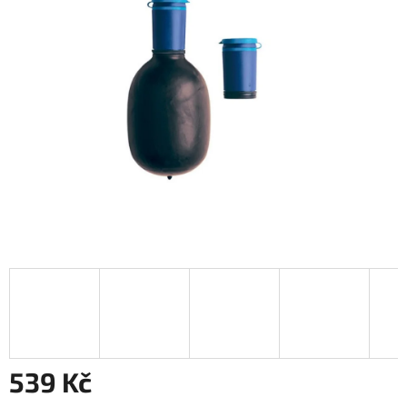
z
5
hvězdiček.
539 Kč