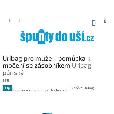
Přejít
na
obsah
NÁKUP
KOŠÍK
Uribag pro muže - pomůcka k
močení se zásobníkem
Uribag
pánský
1943
Značka:
Uribag
Tip
Průměrné
8 hodnocení
Podrobnosti hodnocení
hodnocení
produktu
je
4,8