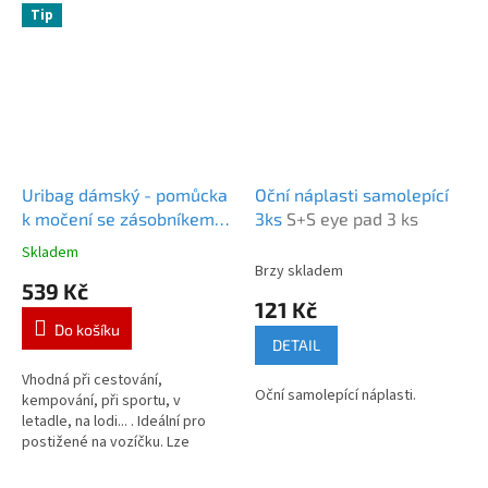
Tip
Uribag dámský - pomůcka
Oční náplasti samolepící
k močení se zásobníkem
3ks
S+S eye pad 3 ks
na moč
Uribag dámský
Skladem
Průměrné
Brzy skladem
hodnocení
539 Kč
produktu
121 Kč
je
Do košíku
5,0
DETAIL
z
5
Vhodná při cestování,
Oční samolepící náplasti.
hvězdiček.
kempování, při sportu, v
letadle, na lodi... . Ideální pro
postižené na vozíčku. Lze
použít v leže, v sedě nebo ve
stoje.