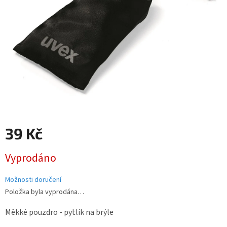
39 Kč
Měrná
Vyprodáno
cena:
Možnosti doručení
Položka byla vyprodána…
Měkké pouzdro - pytlík na brýle