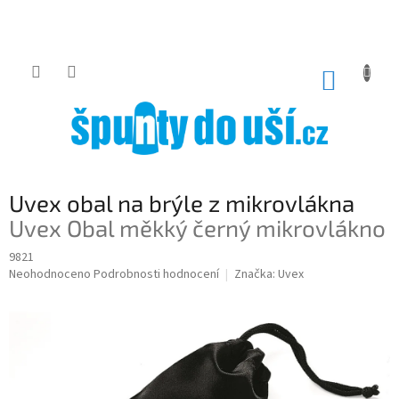
Přejít
na
obsah
NÁKUP
KOŠÍK
Uvex obal na brýle z mikrovlákna
Uvex Obal měkký černý mikrovlákno
9821
Průměrné
Neohodnoceno
Podrobnosti hodnocení
Značka:
Uvex
hodnocení
produktu
je
0,0
z
5
hvězdiček.