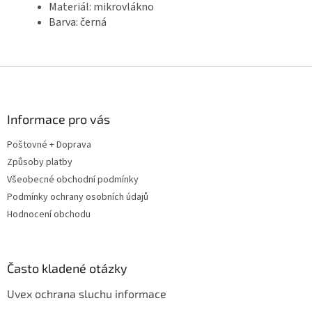
Materiál: mikrovlákno
Barva: černá
Z
á
p
a
Informace pro vás
t
Poštovné + Doprava
í
Způsoby platby
Všeobecné obchodní podmínky
Podmínky ochrany osobních údajů
Hodnocení obchodu
Často kladené otázky
Uvex ochrana sluchu informace