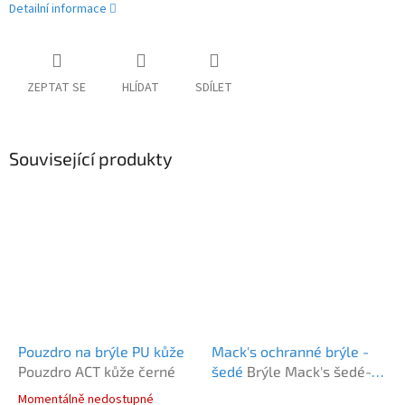
Detailní informace
ZEPTAT SE
HLÍDAT
SDÍLET
Související produkty
Pouzdro na brýle PU kůže
Mack's ochranné brýle -
Pouzdro ACT kůže černé
šedé
Brýle Mack's šedé-
kouřové
Momentálně nedostupné
Průměrné