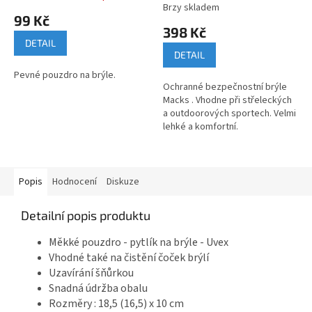
Brzy skladem
hodnocení
99 Kč
produktu
398 Kč
je
DETAIL
5,0
DETAIL
z
Pevné pouzdro na brýle.
5
Ochranné bezpečnostní brýle
hvězdiček.
Macks . Vhodne při střeleckých
a outdoorových sportech. Velmi
lehké a komfortní.
Popis
Hodnocení
Diskuze
Detailní popis produktu
Měkké pouzdro - pytlík na brýle - Uvex
Vhodné také na čistění čoček brýlí
Uzavírání šňůrkou
Snadná údržba obalu
Rozměry : 18,5 (16,5) x 10 cm