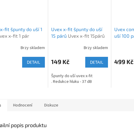
x-fit špunty do uší 1
Uvex x-fit špunty do uší
Uvex com
vex x-fit 1 pár
15 párů
Uvex x-fit 15párů
uší 100 
fit 100 p
Brzy skladem
Brzy skladem
149 Kč
499 Kč
DETAIL
DETAIL
Špunty do uší uvex x-fit
. Redukce hluku - 37 dB
s
Hodnocení
Diskuze
ailní popis produktu