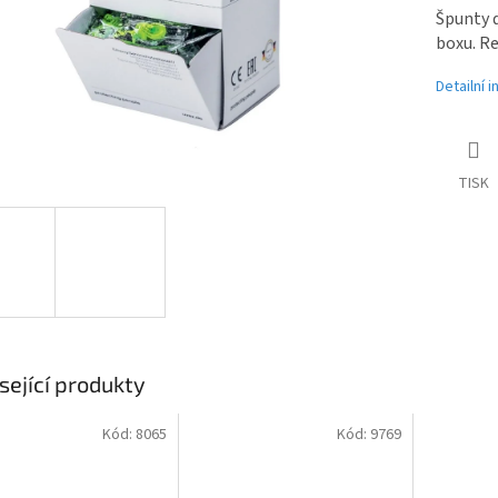
Špunty d
boxu. Re
Detailní 
TISK
sející produkty
Kód:
8065
Kód:
9769