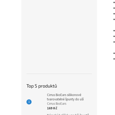
Top 5 produktů
Cirrus BioEars silikonové
tvarovatelné špunty do uší
Cirrus BioEars
169 Kč