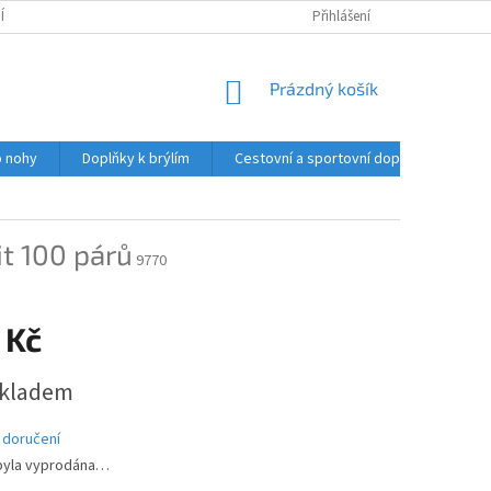
Í PODMÍNKY
PODMÍNKY OCHRANY OSOBNÍCH ÚDAJŮ
Přihlášení
HODNOCENÍ O
NÁKUPNÍ
Prázdný košík
KOŠÍK
o nohy
Doplňky k brýlím
Cestovní a sportovní doplňky
Ču
it 100 párů
9770
 Kč
skladem
 doručení
byla vyprodána…