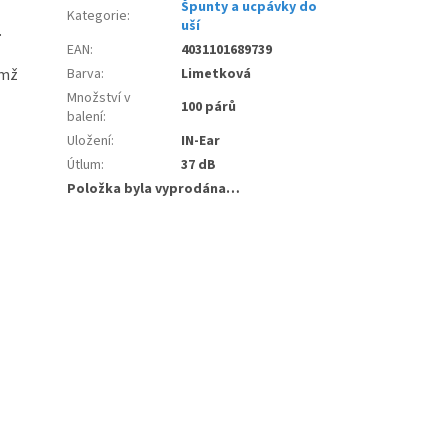
Špunty a ucpávky do
Kategorie
:
uší
.
EAN
:
4031101689739
ímž
Barva
:
Limetková
Množství v
100 párů
balení
:
Uložení
:
IN-Ear
Útlum
:
37 dB
Položka byla vyprodána…