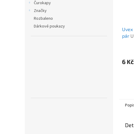
Čurokapy
Značky
Rozbaleno
Dárkové poukazy
Uvex 
pár
U
6 Kč
Popi
Det