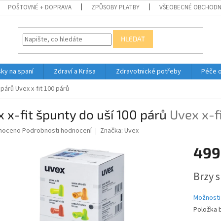
POŠTOVNÉ + DOPRAVA
ZPŮSOBY PLATBY
VŠEOBECNÉ OBCHODN
HLEDAT
ky na spaní
Zdraví a Krása
Zdravotnické potřeby
Péče 
0 párů
Uvex x-fit 100 párů
 x-fit špunty do uší 100 párů
Uvex x-f
né
noceno
Podrobnosti hodnocení
Značka:
Uvex
ní
499
u
Měrná
Brzy 
cena:
ek.
Možnosti
Položka 