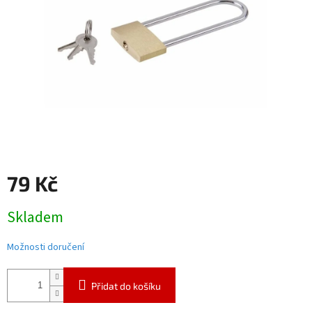
79 Kč
Měrná
Skladem
cena:
Možnosti doručení
Přidat do košíku