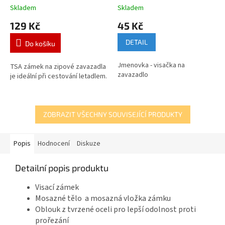
Skladem
Skladem
129 Kč
45 Kč
DETAIL
Do košíku
Jmenovka - visačka na
TSA zámek na zipové zavazadla
zavazadlo
je ideální při cestování letadlem.
ZOBRAZIT VŠECHNY SOUVISEJÍCÍ PRODUKTY
Popis
Hodnocení
Diskuze
Detailní popis produktu
Visací zámek
Mosazné tělo a mosazná vložka zámku
Oblouk z tvrzené oceli pro lepší odolnost proti
prořezání