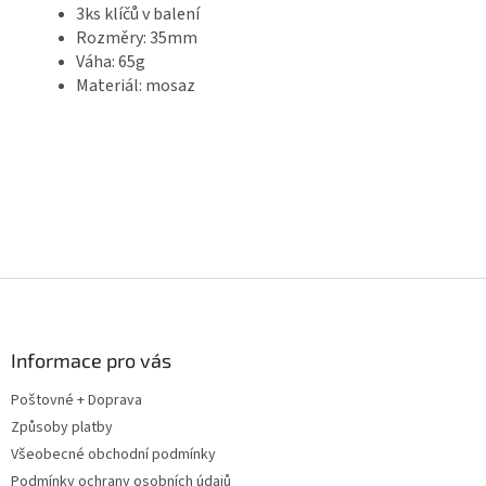
3ks klíčů v balení
Rozměry: 35mm
Váha: 65g
Materiál: mosaz
Z
á
p
a
Informace pro vás
t
Poštovné + Doprava
í
Způsoby platby
Všeobecné obchodní podmínky
Podmínky ochrany osobních údajů