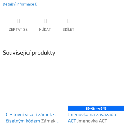
Detailní informace
ZEPTAT SE
HLÍDAT
SDÍLET
Související produkty
89 Kč
–49 %
Cestovní visací zámek s
Jmenovka na zavazadlo
číselným kódem
Zámek
ACT
Jmenovka ACT
TSA Spil černý