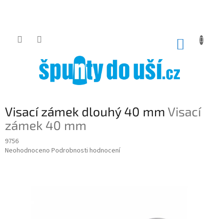
Přejít
na
obsah
NÁKUP
KOŠÍK
Visací zámek dlouhý 40 mm
Visací
zámek 40 mm
9756
Průměrné
Neohodnoceno
Podrobnosti hodnocení
hodnocení
produktu
je
0,0
z
5
hvězdiček.