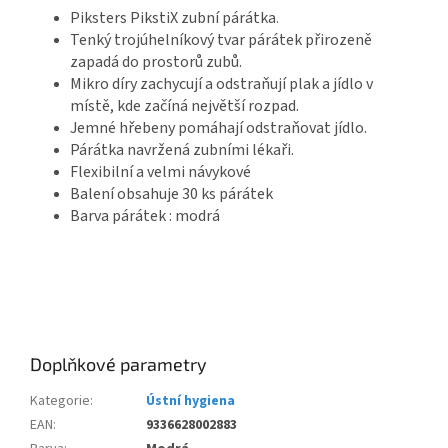
Piksters PikstiX zubní párátka
.
Tenký trojúhelníkový tvar párátek přirozeně
zapadá do prostorů zubů.
Mikro díry zachycují a odstraňují plak a jídlo v
místě, kde začíná největší rozpad.
Jemné hřebeny pomáhají odstraňovat jídlo.
Párátka navržená zubními lékaři.
Flexibilní a velmi návykové
Balení obsahuje 30 ks párátek
Barva párátek : modrá
Doplňkové parametry
Kategorie
:
Ústní hygiena
EAN
:
9336628002883