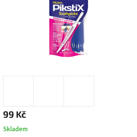
99 Kč
Měrná
Skladem
cena: