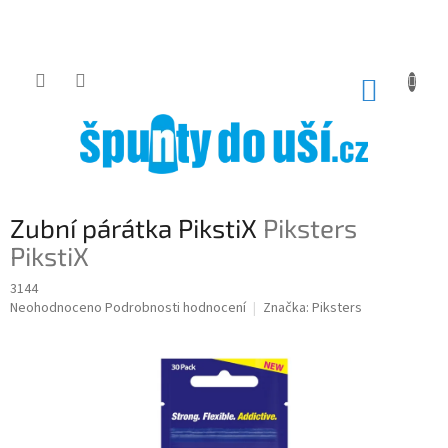
Přejít
na
obsah
NÁKUP
KOŠÍK
Zubní párátka PikstiX
Piksters
PikstiX
3144
Průměrné
Neohodnoceno
Podrobnosti hodnocení
Značka:
Piksters
hodnocení
produktu
je
0,0
z
5
hvězdiček.