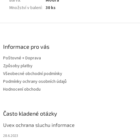
Barva
:
Modrá
Množství v balení
:
30 ks
Z
á
p
a
Informace pro vás
t
Poštovné + Doprava
í
Způsoby platby
Všeobecné obchodní podmínky
Podmínky ochrany osobních údajů
Hodnocení obchodu
Často kladené otázky
Uvex ochrana sluchu informace
28.6.2023