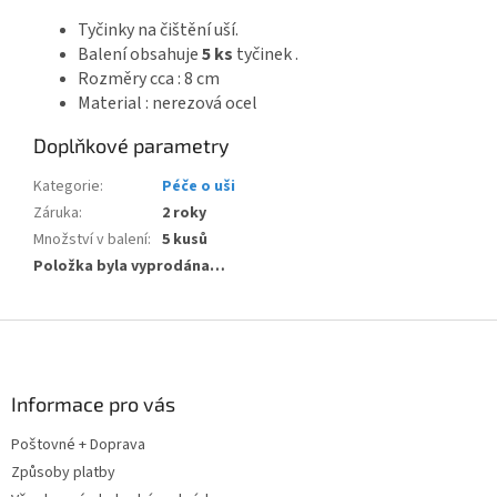
Tyčinky na čištění uší.
Balení obsahuje
5 ks
tyčinek .
Rozměry cca : 8 cm
Material : nerezová ocel
Doplňkové parametry
Kategorie
:
Péče o uši
Záruka
:
2 roky
Množství v balení
:
5 kusů
Položka byla vyprodána…
Z
á
p
a
Informace pro vás
t
Poštovné + Doprava
í
Způsoby platby