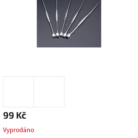
99 Kč
Měrná
Vyprodáno
cena: