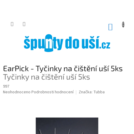
Přejít
na
obsah
NÁKUP
KOŠÍK
EarPick - Tyčinky na čištění uší 5ks
Tyčinky na čištění uší 5ks
997
Průměrné
Neohodnoceno
Podrobnosti hodnocení
Značka:
Tubba
hodnocení
produktu
je
0,0
z
5
hvězdiček.