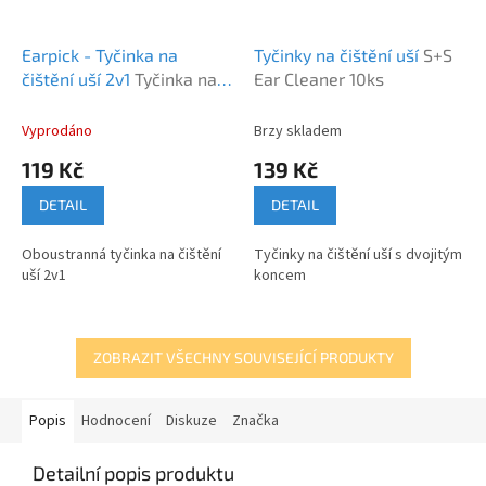
Earpick - Tyčinka na
Tyčinky na čištění uší
S+S
čištění uší 2v1
Tyčinka na
Ear Cleaner 10ks
čištění uší 2v1
Vyprodáno
Brzy skladem
119 Kč
139 Kč
DETAIL
DETAIL
Oboustranná tyčinka na čištění
Tyčinky na čištění uší s dvojitým
uší 2v1
koncem
ZOBRAZIT VŠECHNY SOUVISEJÍCÍ PRODUKTY
Popis
Hodnocení
Diskuze
Značka
Detailní popis produktu