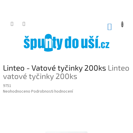
Přejít
na
obsah
NÁKUP
KOŠÍK
Linteo - Vatové tyčinky 200ks
Linteo
vatové tyčinky 200ks
9751
Průměrné
Neohodnoceno
Podrobnosti hodnocení
hodnocení
produktu
je
0,0
z
5
hvězdiček.