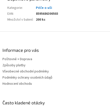
Kategorie
:
Péče o uši
EAN
:
8595686300503
Množství v balení
:
200 ks
Z
á
p
a
Informace pro vás
t
Poštovné + Doprava
í
Způsoby platby
Všeobecné obchodní podmínky
Podmínky ochrany osobních údajů
Hodnocení obchodu
Často kladené otázky