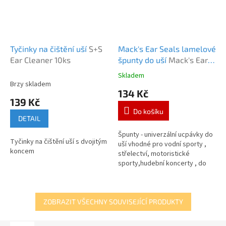
Tyčinky na čištění uší
S+S
Mack's Ear Seals lamelové
Ear Cleaner 10ks
špunty do uší
Mack's Ear
Seals
Skladem
Průměrné
Brzy skladem
hodnocení
134 Kč
produktu
139 Kč
je
Do košíku
5,0
DETAIL
z
5
Špunty - univerzální ucpávky do
Tyčinky na čištění uší s dvojitým
hvězdiček.
uší vhodné pro vodní sporty ,
koncem
střelectví, motoristické
sporty,hudební koncerty , do
hlučného prostředí atd. Čtyři
jemné lamely se zaváděcí...
ZOBRAZIT VŠECHNY SOUVISEJÍCÍ PRODUKTY