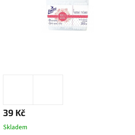
39 Kč
Měrná
Skladem
cena: