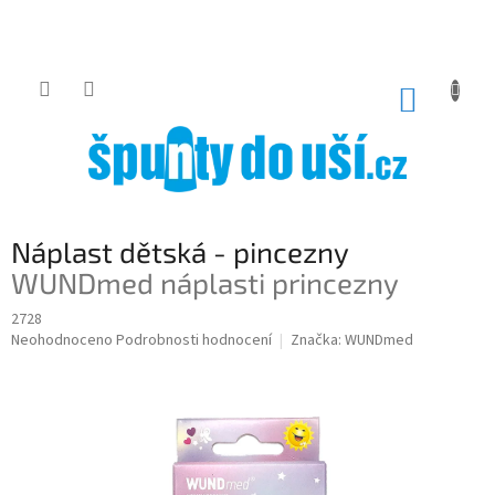
Přejít
na
obsah
NÁKUP
KOŠÍK
Náplast dětská - pincezny
WUNDmed náplasti princezny
2728
Průměrné
Neohodnoceno
Podrobnosti hodnocení
Značka:
WUNDmed
hodnocení
produktu
je
0,0
z
5
hvězdiček.