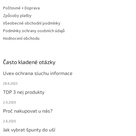
t
Poštovné + Doprava
í
Způsoby platby
Všeobecné obchodní podmínky
Podmínky ochrany osobních údajů
Hodnocení obchodu
Často kladené otázky
Uvex ochrana sluchu informace
28.6.2023
TOP 3 nej produkty
2.6.2020
Proč nakupovat u nás?
2.6.2020
Jak vybrat špunty do uší