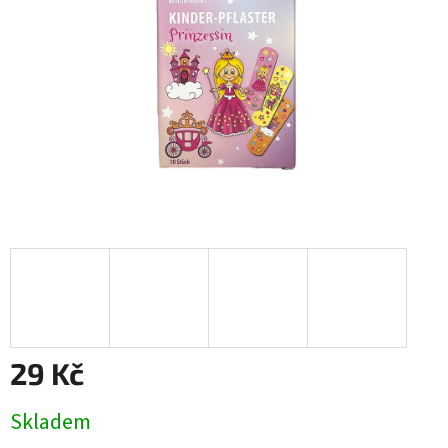
29 Kč
Měrná
Skladem
cena: