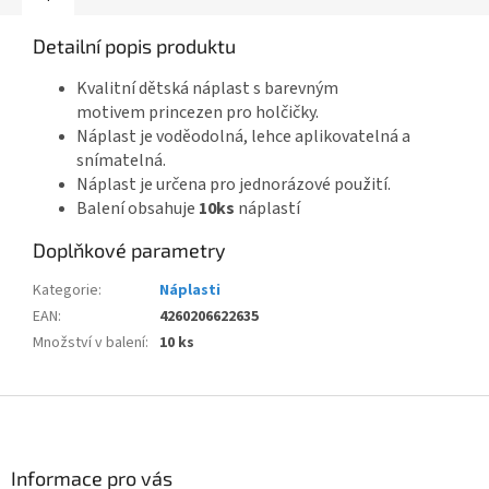
Detailní popis produktu
Kvalitní dětská náplast s barevným
motivem princezen pro holčičky.
Náplast je voděodolná, lehce aplikovatelná a
snímatelná.
Náplast je určena pro jednorázové použití.
Balení obsahuje
10ks
náplastí
Doplňkové parametry
Kategorie
:
Náplasti
EAN
:
4260206622635
Množství v balení
:
10 ks
Z
á
p
a
Informace pro vás