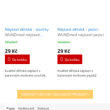
Náplast dětská - sovičky
Náplast dětská - pejsci
WUNDmed náplasti
WUNDmed náplasti pejsci
sovičky
Skladem
Skladem
Průměrné
Průměrné
hodnocení
hodnocení
29 Kč
29 Kč
produktu
produktu
je
je
Do košíku
Do košíku
4,5
5,0
z
z
5
5
Kvalitní dětská náplast s
Kvalitní dětská náplast s
hvězdiček.
hvězdiček.
barevným motivem soviček.
barevným motivem pejsků
ZOBRAZIT VŠECHNY SOUVISEJÍCÍ PRODUKTY
Popis
Hodnocení
Diskuze