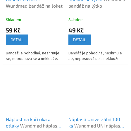
Wundmed bandáž na loket
bandáž na lýtko
Skladem
Skladem
59 Kč
49 Kč
DETAIL
DETAIL
Bandáž je pohodlná, neshrnuje
Bandáž je pohodlná, neshrnuje
se, neposouvá se a neklouže.
se, neposouvá se a neklouže.
Náplast na kuří oka a
Náplasti Univerzální 100
otlaky
Wundmed háplasti
ks
Wundmed UNI náplasti