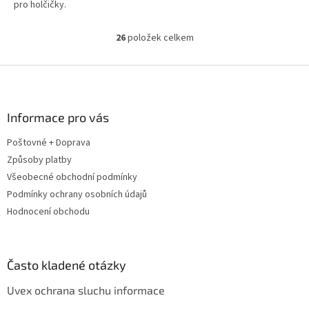
pro holčičky.
26
položek celkem
O
v
l
Z
á
á
d
p
a
a
Informace pro vás
c
t
í
Poštovné + Doprava
í
p
Způsoby platby
r
v
Všeobecné obchodní podmínky
k
Podmínky ochrany osobních údajů
y
Hodnocení obchodu
v
ý
p
i
Často kladené otázky
s
u
Uvex ochrana sluchu informace