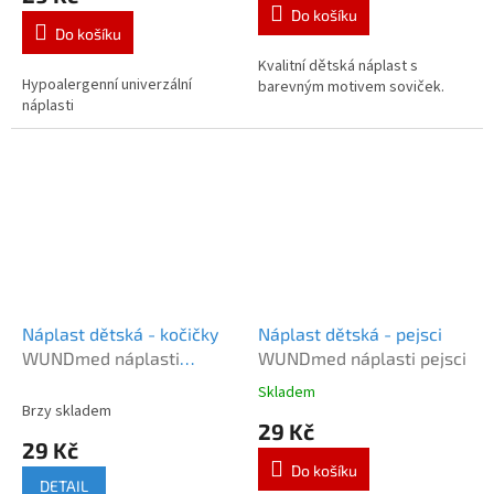
je
Do košíku
4,5
Do košíku
z
5
Kvalitní dětská náplast s
Hypoalergenní univerzální
hvězdiček.
barevným motivem soviček.
náplasti
Náplast dětská - kočičky
Náplast dětská - pejsci
WUNDmed náplasti
WUNDmed náplasti pejsci
kočičky
Skladem
Průměrné
Brzy skladem
hodnocení
29 Kč
produktu
29 Kč
je
Do košíku
5,0
DETAIL