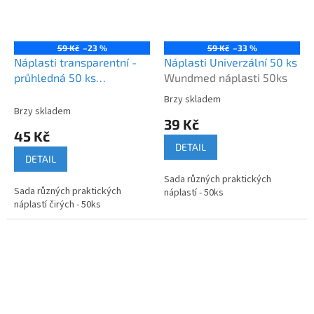
59 Kč
–23 %
59 Kč
–33 %
Náplasti transparentní -
Náplasti Univerzální 50 ks
průhledná 50 ks
Wundmed náplasti 50ks
Wundmed náplasti 50ks
Brzy skladem
Průměrné
čiré
Brzy skladem
hodnocení
39 Kč
produktu
45 Kč
je
DETAIL
5,0
DETAIL
z
Sada různých praktických
5
Sada různých praktických
náplastí - 50ks
hvězdiček.
náplastí čirých - 50ks