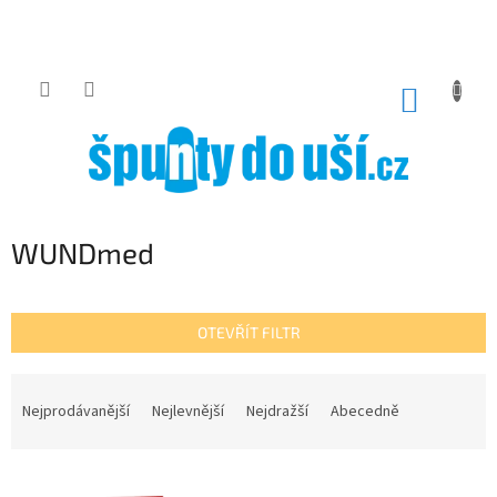
Přejít
na
obsah
NÁKUP
KOŠÍK
WUNDmed
OTEVŘÍT FILTR
Ř
a
Nejprodávanější
Nejlevnější
Nejdražší
Abecedně
z
e
V
n