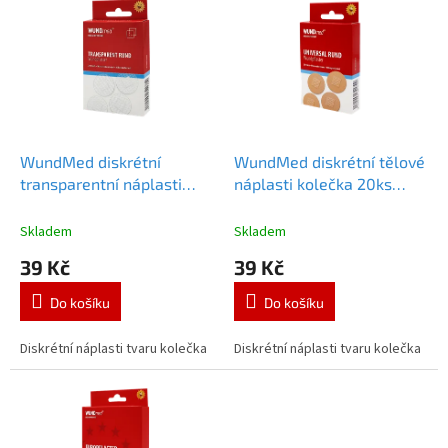
ý
í
p
p
i
r
s
o
p
d
r
u
o
k
d
t
WundMed diskrétní
WundMed diskrétní tělové
u
ů
transparentní náplasti
náplasti kolečka 20ks
k
kolečka 20ks
WundMed
WundMed tělové náplasti
t
transparentní náplasti
kolečka 20ks
Skladem
Skladem
ů
kolečka 20ks
39 Kč
39 Kč
Do košíku
Do košíku
Diskrétní náplasti tvaru kolečka
Diskrétní náplasti tvaru kolečka