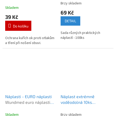
kuři oka 9ks
100ks
Brzy skladem
Průměrné
Skladem
hodnocení
69 Kč
produktu
39 Kč
je
DETAIL
5,0
Do košíku
z
Sada různých praktických
5
náplastí - 100ks
Ochrana kuřích ok proti otlakům
hvězdiček.
a tření při nošení obuvi.
Náplasti - EURO náplasti
Náplast extrémně
Wundmed euro náplasti
voděodolná 10ks
6ks
Wundmed extrémně
voděodolné 10ks
Skladem
Brzy skladem