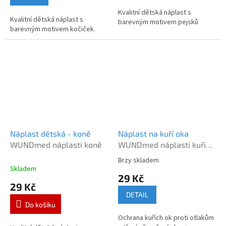
z
5
Kvalitní dětská náplast s
Kvalitní dětská náplast s
hvězdiček.
barevným motivem pejsků
barevným motivem kočiček.
Náplast dětská - koně
Náplast na kuří oka
WUNDmed náplasti koně
WUNDmed náplasti kuři
oka 5ks
Brzy skladem
Průměrné
Skladem
hodnocení
29 Kč
produktu
29 Kč
je
DETAIL
3,0
Do košíku
z
Ochrana kuřích ok proti otlakům
5