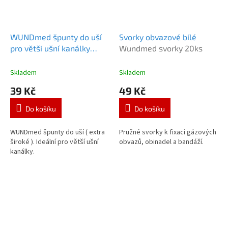
WUNDmed špunty do uší
Svorky obvazové bílé
pro větší ušní kanálky
Wundmed svorky 20ks
Wundmed špunty XL 2
páry
Skladem
Skladem
39 Kč
49 Kč
Do košíku
Do košíku
WUNDmed špunty do uší ( extra
Pružné svorky k fixaci gázových
široké ). Ideální pro větší ušní
obvazů, obinadel a bandáží.
kanálky.