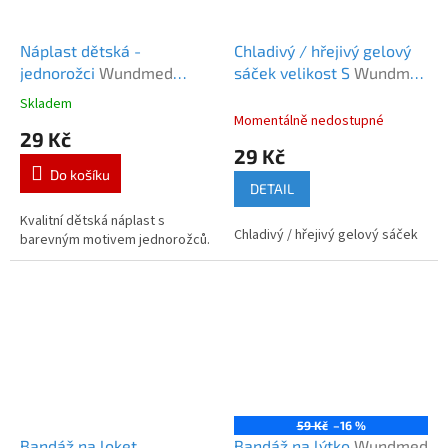
Náplast dětská -
Chladivý / hřejivý gelový
jednorožci
Wundmed
sáček velikost S
Wundmed
náplasti jednorožec
chladivý / hřejivý sáček
Skladem
Průměrné
8,5x12cm
Momentálně nedostupné
hodnocení
29 Kč
produktu
29 Kč
je
Do košíku
5,0
DETAIL
z
5
Kvalitní dětská náplast s
Chladivý / hřejivý gelový sáček
hvězdiček.
barevným motivem jednorožců.
59 Kč
–16 %
Bandáž na loket
Bandáž na lýtko
Wundmed