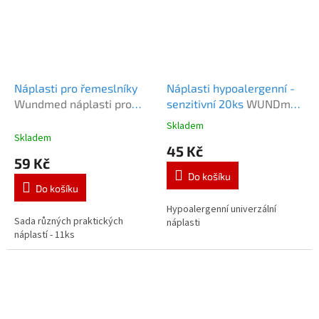
Náplasti pro řemeslníky
Náplasti hypoalergenní -
Wundmed náplasti pro
senzitivní 20ks
WUNDmed
řemeslníky 11ks
Sensitiv náplasti
Skladem
Průměrné
hypoalergenní 20ks
Skladem
hodnocení
45 Kč
produktu
59 Kč
je
Do košíku
5,0
Do košíku
z
5
Hypoalergenní univerzální
Sada různých praktických
hvězdiček.
náplasti
náplastí - 11ks