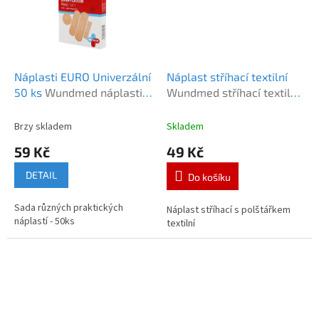
Náplasti EURO Univerzální
Náplast stříhací textilní
50 ks
Wundmed náplasti
Wundmed stříhací textilní
EURO UNI 50ks
3x50 cm
Brzy skladem
Skladem
59 Kč
49 Kč
DETAIL
Do košíku
Sada různých praktických
Náplast stříhací s polštářkem
náplastí - 50ks
textilní