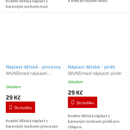
a tření při nošení obuvi.
Kvalitní dětská náplast s
hvězdiček.
barevným motivem koní.
Náplast dětská - pincezny
Náplast dětská - piráti
WUNDmed náplasti
WUNDmed náplasti piráti
princezny
Skladem
Průměrné
Skladem
hodnocení
29 Kč
produktu
29 Kč
je
Do košíku
5,0
Do košíku
z
5
Kvalitní dětská náplast s
Kvalitní dětská náplast s
hvězdiček.
barevným motivem pirátů pro
barevným motivem princezen
chlapce.