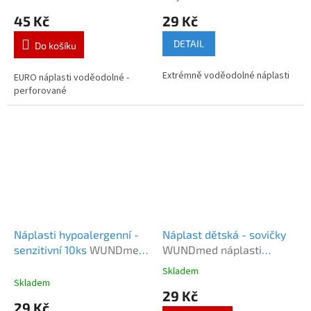
45 Kč
29 Kč
DETAIL
Do košíku
Extrémně voděodolné náplasti
EURO náplasti voděodolné -
perforované
Náplasti hypoalergenní -
Náplast dětská - sovičky
senzitivní 10ks
WUNDmed
WUNDmed náplasti
Sensitiv náplasti
sovičky
Skladem
Průměrné
hypoalergenní 10ks
Skladem
hodnocení
29 Kč
produktu
29 Kč