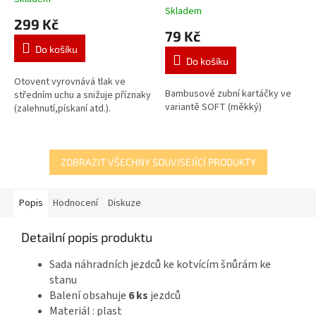
Průměrné
Skladem
hodnocení
299 Kč
produktu
79 Kč
je
Do košíku
5,0
Do košíku
z
5
Otovent vyrovnává tlak ve
Bambusové zubní kartáčky ve
hvězdiček.
středním uchu a snižuje příznaky
variantě SOFT (měkký)
(zalehnutí,pískaní atd.).
ZOBRAZIT VŠECHNY SOUVISEJÍCÍ PRODUKTY
Popis
Hodnocení
Diskuze
Detailní popis produktu
Sada náhradních jezdců ke kotvícím šnůrám ke
stanu
Balení obsahuje
6 ks
jezdců
Materiál : plast