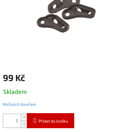
99 Kč
Měrná
Skladem
cena:
Možnosti doručení
Přidat do košíku