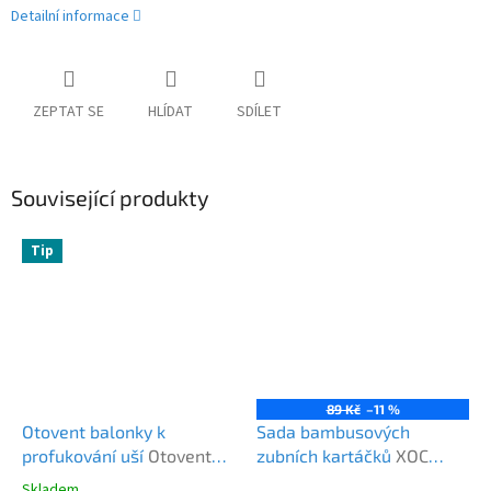
Detailní informace
ZEPTAT SE
HLÍDAT
SDÍLET
Související produkty
Tip
89 Kč
–11 %
Otovent balonky k
Sada bambusových
profukování uší
Otovent
zubních kartáčků
XOC
sada
kartáčky x3
Skladem