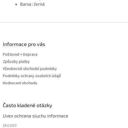
Barva : černá
Z
á
p
a
Informace pro vás
t
Poštovné + Doprava
í
Způsoby platby
Všeobecné obchodní podmínky
Podmínky ochrany osobních údajů
Hodnocení obchodu
Často kladené otázky
Uvex ochrana sluchu informace
28.6.2023