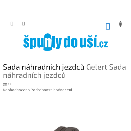
Přejít
na
obsah
NÁKUP
KOŠÍK
Sada náhradních jezdců
Gelert Sada
náhradních jezdců
9877
Průměrné
Neohodnoceno
Podrobnosti hodnocení
hodnocení
produktu
je
0,0
z
5
hvězdiček.